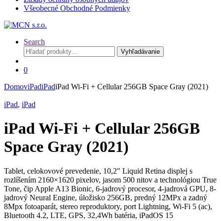
Všeobecné Obchodné Podmienky
Search
Hľadať:
Vyhľadávanie
0
Domov
iPad
iPad
iPad Wi-Fi + Cellular 256GB Space Gray (2021)
iPad
,
iPad
iPad Wi-Fi + Cellular 256GB
Space Gray (2021)
Tablet, celokovové prevedenie, 10,2″ Liquid Retina displej s
rozlíšením 2160×1620 pixelov, jasom 500 nitov a technológiou True
Tone, čip Apple A13 Bionic, 6-jadrový procesor, 4-jadrová GPU, 8-
jadrový Neural Engine, úložisko 256GB, predný 12MPx a zadný
8Mpx fotoaparát, stereo reproduktory, port Lightning, Wi-Fi 5 (ac),
Bluetooth 4.2, LTE, GPS, 32,4Wh batéria, iPadOS 15