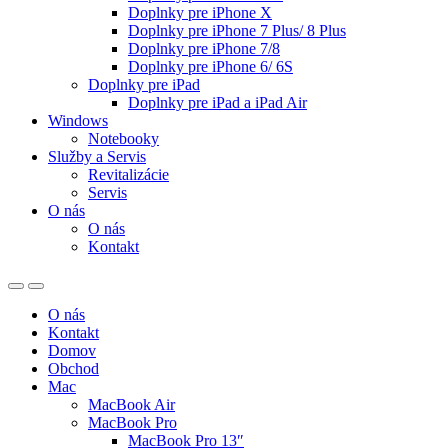
Doplnky pre iPhone X
Doplnky pre iPhone 7 Plus/ 8 Plus
Doplnky pre iPhone 7/8
Doplnky pre iPhone 6/ 6S
Doplnky pre iPad
Doplnky pre iPad a iPad Air
Windows
Notebooky
Služby a Servis
Revitalizácie
Servis
O nás
O nás
Kontakt
O nás
Kontakt
Domov
Obchod
Mac
MacBook Air
MacBook Pro
MacBook Pro 13″