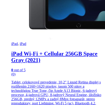
iPad
,
iPad
iPad Wi-Fi + Cellular 256GB Space
Gray (2021)
0
out of 5
(0)
Tablet, celokovové prevedenie, 10,2″ Liquid Retina displej s
rozlíšením 2160×1620 pixelov, jasom 500 nitov a
technológiou True Tone, čip Apple A13 Bionic, 6-jadrový
procesor, 4-jadrová GPU, 8-jadrový Neural Engine, úložisko
256GB, predný 12MPx a zadný 8Mpx fotoaparát, stereo
reproduktory, port Lightning, Wi-Fi 5 (ac), Bluetooth 4.2,