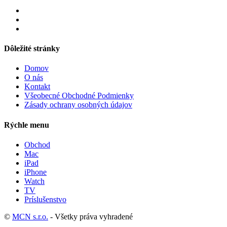
Dôležité stránky
Domov
O nás
Kontakt
Všeobecné Obchodné Podmienky
Zásady ochrany osobných údajov
Rýchle menu
Obchod
Mac
iPad
iPhone
Watch
TV
Príslušenstvo
©
MCN s.r.o.
- Všetky práva vyhradené