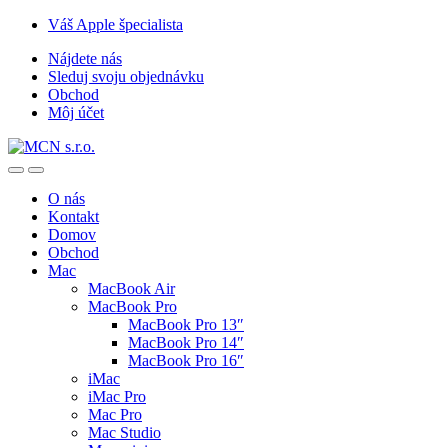
Skip
Skip
Váš Apple špecialista
to
to
Nájdete nás
navigation
content
Sleduj svoju objednávku
Obchod
Môj účet
O nás
Kontakt
Domov
Obchod
Mac
MacBook Air
MacBook Pro
MacBook Pro 13″
MacBook Pro 14″
MacBook Pro 16″
iMac
iMac Pro
Mac Pro
Mac Studio