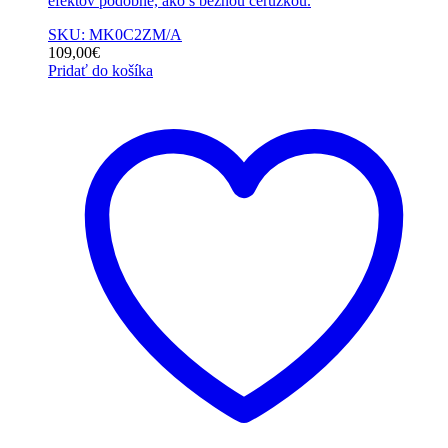
efektov podobne, ako s bežnou ceruzkou.
SKU: MK0C2ZM/A
109,00
€
Pridať do košíka