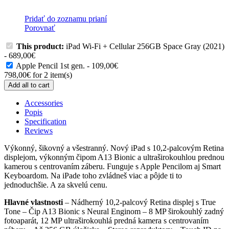
Pridať do zoznamu prianí
Porovnať
This product:
iPad Wi-Fi + Cellular 256GB Space Gray (2021)
-
689,00
€
Apple Pencil 1st gen.
-
109,00
€
798,00
€
for
2
item(s)
Add all to cart
Accessories
Popis
Specification
Reviews
Výkonný, šikovný a všestranný. Nový iPad s 10,2-palcovým Retina
displejom, výkonným čipom A13 Bionic a ultraširokouhlou prednou
kamerou s centrovaním záberu. Funguje s Apple Pencilom aj Smart
Keyboardom. Na iPade toho zvládneš viac a pôjde ti to
jednoduchšie. A za skvelú cenu.
Hlavné vlastnosti
– Nádherný 10,2-palcový Retina displej s True
Tone – Čip A13 Bionic s Neural Enginom – 8 MP širokouhlý zadný
fotoaparát, 12 MP ultraširokouhlá predná kamera s centrovaním