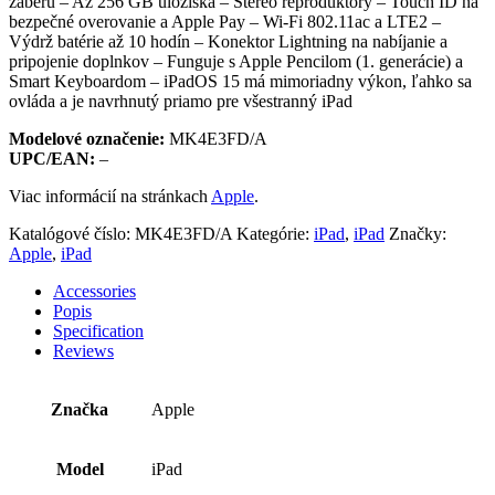
záberu – Až 256 GB úložiska – Stereo reproduktory – Touch ID na
bezpečné overovanie a Apple Pay – Wi-Fi 802.11ac a LTE2 –
Výdrž batérie až 10 hodín – Konektor Lightning na nabíjanie a
pripojenie doplnkov – Funguje s Apple Pencilom (1. generácie) a
Smart Keyboardom – iPadOS 15 má mimoriadny výkon, ľahko sa
ovláda a je navrhnutý priamo pre všestranný iPad
Modelové označenie:
MK4E3FD/A
UPC/EAN:
–
Viac informácií na stránkach
Apple
.
Katalógové číslo:
MK4E3FD/A
Kategórie:
iPad
,
iPad
Značky:
Apple
,
iPad
Accessories
Popis
Specification
Reviews
Značka
Apple
Model
iPad