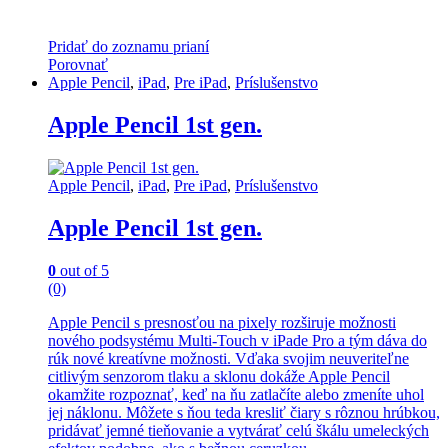
Pridať do zoznamu prianí
Porovnať
Apple Pencil
,
iPad
,
Pre iPad
,
Príslušenstvo
Apple Pencil 1st gen.
Apple Pencil
,
iPad
,
Pre iPad
,
Príslušenstvo
Apple Pencil 1st gen.
0
out of 5
(0)
Apple Pencil s presnosťou na pixely rozširuje možnosti
nového podsystému Multi-Touch v iPade Pro a tým dáva do
rúk nové kreatívne možnosti. Vďaka svojim neuveriteľne
citlivým senzorom tlaku a sklonu dokáže Apple Pencil
okamžite rozpoznať, keď na ňu zatlačíte alebo zmeníte uhol
jej náklonu. Môžete s ňou teda kresliť čiary s rôznou hrúbkou,
pridávať jemné tieňovanie a vytvárať celú škálu umeleckých