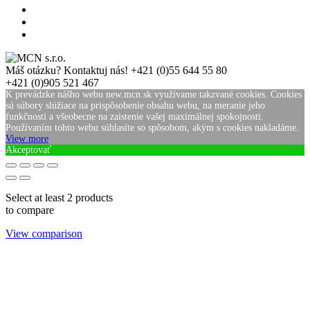
Máš otázku? Kontaktuj nás!
+421 (0)55 644 55 80
+421 (0)905 521 467
K prevádzke nášho webu new.mcn.sk využívame takzvané cookies. Cookies
sú súbory slúžiace na prispôsobenie obsahu webu, na meranie jeho
funkčnosti a všeobecne na zaistenie vašej maximálnej spokojnosti.
Používaním tohto webu súhlasíte so spôsobom, akým s cookies nakladáme.
View more
Akceptovať
Select at least 2 products
to compare
View comparison