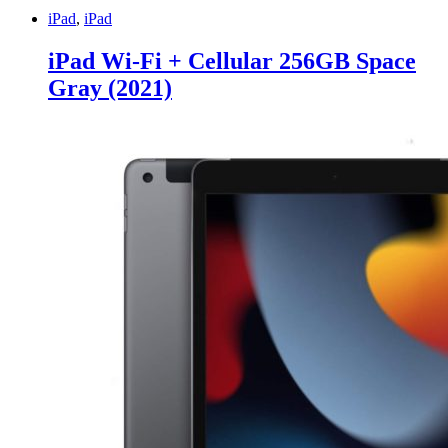
iPad
,
iPad
iPad Wi-Fi + Cellular 256GB Space
Gray (2021)