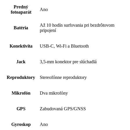
Predný
Ano
fotoaparát
Až 10 hodín surfovania pri bezdrôtovom
Batéria
pripojení
Konektivita
USB-C, Wi-Fi a Bluetooth
Jack
3,5-mm konektor pre slúchadlá
Reproduktory
Stereofónne repro­duktory
Mikrofón
Dva mikrofóny
GPS
Zabudovaná GPS/GNSS
Gyroskop
Ano