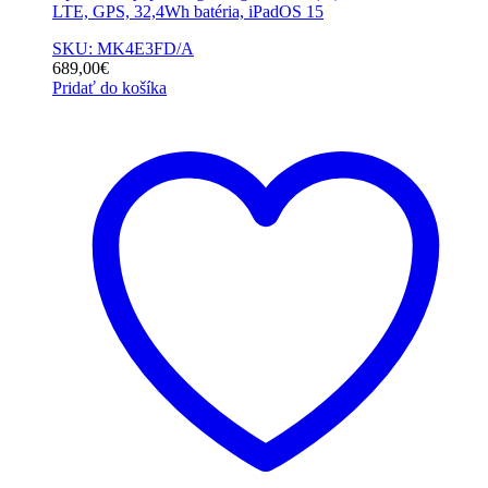
LTE, GPS, 32,4Wh batéria, iPadOS 15
SKU: MK4E3FD/A
689,00
€
Pridať do košíka