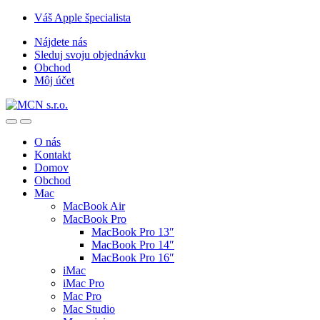
Skip
Skip
Váš Apple špecialista
to
to
Nájdete nás
navigation
content
Sleduj svoju objednávku
Obchod
Môj účet
O nás
Kontakt
Domov
Obchod
Mac
MacBook Air
MacBook Pro
MacBook Pro 13″
MacBook Pro 14″
MacBook Pro 16″
iMac
iMac Pro
Mac Pro
Mac Studio