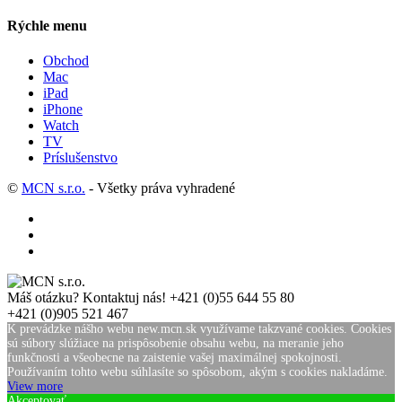
Rýchle menu
Obchod
Mac
iPad
iPhone
Watch
TV
Príslušenstvo
©
MCN s.r.o.
- Všetky práva vyhradené
Máš otázku? Kontaktuj nás!
+421 (0)55 644 55 80
+421 (0)905 521 467
K prevádzke nášho webu new.mcn.sk využívame takzvané cookies. Cookies
sú súbory slúžiace na prispôsobenie obsahu webu, na meranie jeho
funkčnosti a všeobecne na zaistenie vašej maximálnej spokojnosti.
Používaním tohto webu súhlasíte so spôsobom, akým s cookies nakladáme.
View more
Akceptovať