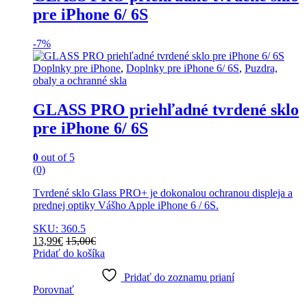
pre iPhone 6/ 6S
-
7%
Doplnky pre iPhone
,
Doplnky pre iPhone 6/ 6S
,
Puzdra,
obaly a ochranné skla
GLASS PRO priehľadné tvrdené sklo
pre iPhone 6/ 6S
0
out of 5
(0)
Tvrdené sklo Glass PRO+ je dokonalou ochranou displeja a
prednej optiky Vášho Apple iPhone 6 / 6S.
SKU: 360.5
13,99
€
15,00
€
Pridať do košíka
Pridať do zoznamu prianí
Porovnať