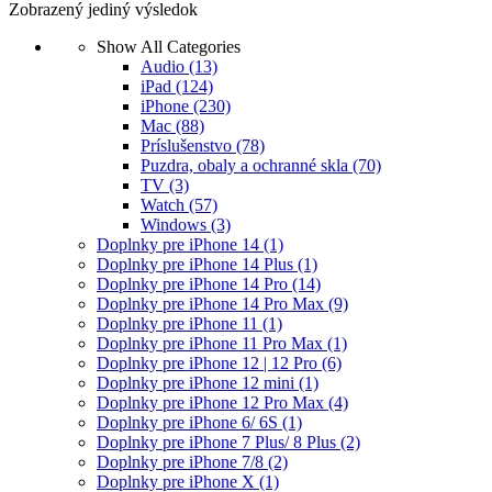
Zobrazený jediný výsledok
Show All Categories
Audio
(13)
iPad
(124)
iPhone
(230)
Mac
(88)
Príslušenstvo
(78)
Puzdra, obaly a ochranné skla
(70)
TV
(3)
Watch
(57)
Windows
(3)
Doplnky pre iPhone 14
(1)
Doplnky pre iPhone 14 Plus
(1)
Doplnky pre iPhone 14 Pro
(14)
Doplnky pre iPhone 14 Pro Max
(9)
Doplnky pre iPhone 11
(1)
Doplnky pre iPhone 11 Pro Max
(1)
Doplnky pre iPhone 12 | 12 Pro
(6)
Doplnky pre iPhone 12 mini
(1)
Doplnky pre iPhone 12 Pro Max
(4)
Doplnky pre iPhone 6/ 6S
(1)
Doplnky pre iPhone 7 Plus/ 8 Plus
(2)
Doplnky pre iPhone 7/8
(2)
Doplnky pre iPhone X
(1)