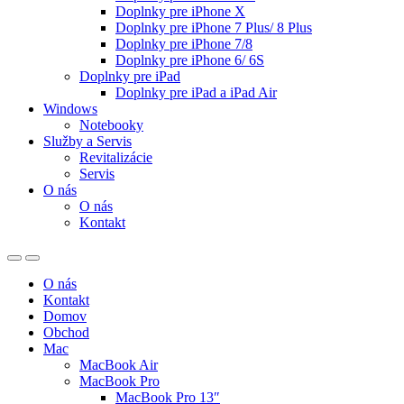
Doplnky pre iPhone X
Doplnky pre iPhone 7 Plus/ 8 Plus
Doplnky pre iPhone 7/8
Doplnky pre iPhone 6/ 6S
Doplnky pre iPad
Doplnky pre iPad a iPad Air
Windows
Notebooky
Služby a Servis
Revitalizácie
Servis
O nás
O nás
Kontakt
O nás
Kontakt
Domov
Obchod
Mac
MacBook Air
MacBook Pro
MacBook Pro 13″