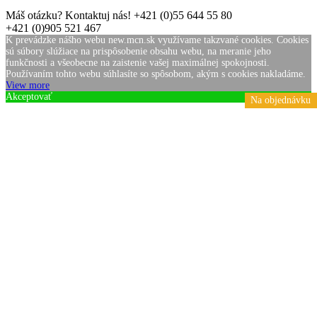
Máš otázku? Kontaktuj nás!
+421 (0)55 644 55 80
+421 (0)905 521 467
K prevádzke nášho webu new.mcn.sk využívame takzvané cookies. Cookies
sú súbory slúžiace na prispôsobenie obsahu webu, na meranie jeho
funkčnosti a všeobecne na zaistenie vašej maximálnej spokojnosti.
Používaním tohto webu súhlasíte so spôsobom, akým s cookies nakladáme.
View more
Akceptovať
Na objednávku
Na objednávku