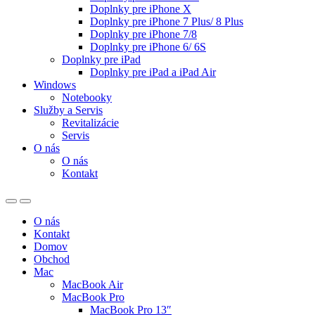
Doplnky pre iPhone X
Doplnky pre iPhone 7 Plus/ 8 Plus
Doplnky pre iPhone 7/8
Doplnky pre iPhone 6/ 6S
Doplnky pre iPad
Doplnky pre iPad a iPad Air
Windows
Notebooky
Služby a Servis
Revitalizácie
Servis
O nás
O nás
Kontakt
O nás
Kontakt
Domov
Obchod
Mac
MacBook Air
MacBook Pro
MacBook Pro 13″