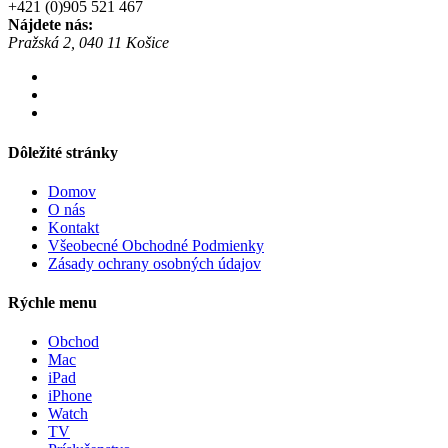
+421 (0)905 521 467
Nájdete nás:
Pražská 2, 040 11 Košice
Dôležité stránky
Domov
O nás
Kontakt
Všeobecné Obchodné Podmienky
Zásady ochrany osobných údajov
Rýchle menu
Obchod
Mac
iPad
iPhone
Watch
TV