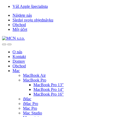
Skip
Skip
Váš Apple špecialista
to
to
Nájdete nás
navigation
content
Sleduj svoju objednávku
Obchod
Môj účet
O nás
Kontakt
Domov
Obchod
Mac
MacBook Air
MacBook Pro
MacBook Pro 13″
MacBook Pro 14″
MacBook Pro 16″
iMac
iMac Pro
Mac Pro
Mac Studio