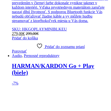
prevedením v čiernej farbe dokonale vynikne takmer v
každom interiéri. Vďaka prvotriednym materiálom zaručuje
naozaj dlhú životnosť. S podporou Bluetooth funkcie Vás
nebudú obťažovať žiadne káble a vy môžete hudbu
streamovať z ktoréhokoľvek miesta u Vás doma.
SKU: HKGOPLAYMINIBLKEU
279,00
€
299,00
€
Pridať do košíka
Pridať do zoznamu prianí
Porovnať
Audio
,
Prenosné reproduktory
HARMAN/KARDON Go + Play
(biele)
-
7%