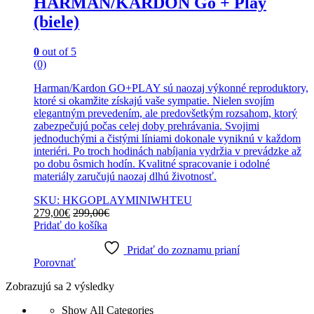
HARMAN/KARDON Go + Play
(biele)
0
out of 5
(0)
Harman/Kardon GO+PLAY sú naozaj výkonné reproduktory,
ktoré si okamžite získajú vaše sympatie. Nielen svojím
elegantným prevedením, ale predovšetkým rozsahom, ktorý
zabezpečujú počas celej doby prehrávania. Svojimi
jednoduchými a čistými líniami dokonale vyniknú v každom
interiéri. Po troch hodinách nabíjania vydržia v prevádzke až
po dobu ôsmich hodín. Kvalitné spracovanie i odolné
materiály zaručujú naozaj dlhú životnosť.
SKU: HKGOPLAYMINIWHTEU
279,00
€
299,00
€
Pridať do košíka
Pridať do zoznamu prianí
Porovnať
Sorted
Zobrazujú sa 2 výsledky
by
Show All Categories
popularity