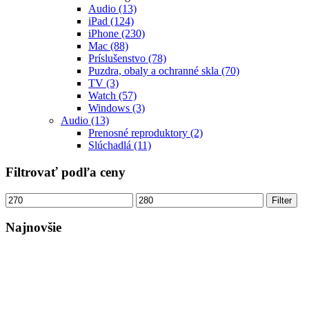
Audio
(13)
iPad
(124)
iPhone
(230)
Mac
(88)
Príslušenstvo
(78)
Puzdra, obaly a ochranné skla
(70)
TV
(3)
Watch
(57)
Windows
(3)
Audio
(13)
Prenosné reproduktory
(2)
Slúchadlá
(11)
Filtrovať podľa ceny
Minimálna
Maximálna
Filter
cena
cena
Najnovšie