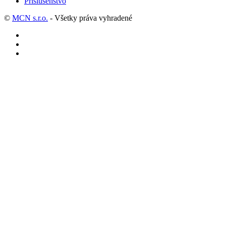
Príslušenstvo
©
MCN s.r.o.
- Všetky práva vyhradené