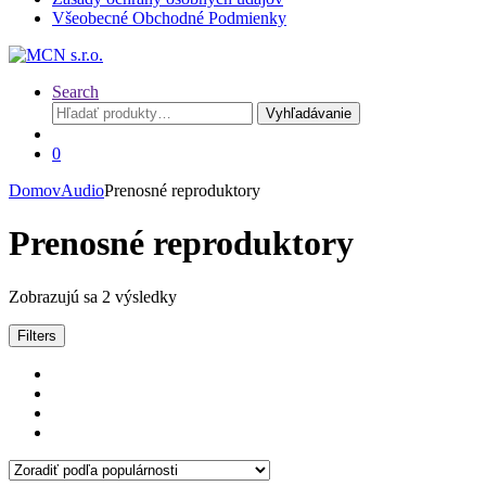
Všeobecné Obchodné Podmienky
Search
Hľadať:
Vyhľadávanie
0
Domov
Audio
Prenosné reproduktory
Prenosné reproduktory
Sorted
Zobrazujú sa 2 výsledky
by
popularity
Filters