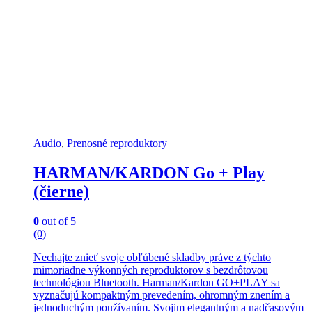
Audio
,
Prenosné reproduktory
HARMAN/KARDON Go + Play
(čierne)
0
out of 5
(0)
Nechajte znieť svoje obľúbené skladby práve z týchto
mimoriadne výkonných reproduktorov s bezdrôtovou
technológiou Bluetooth. Harman/Kardon GO+PLAY sa
vyznačujú kompaktným prevedením, ohromným znením a
jednoduchým používaním. Svojim elegantným a nadčasovým