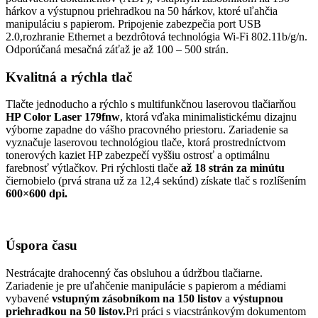
hárkov a výstupnou priehradkou na 50 hárkov, ktoré uľahčia
manipuláciu s papierom. Pripojenie zabezpečia port USB
2.0,rozhranie Ethernet a bezdrôtová technológia Wi-Fi 802.11b/g/n.
Odporúčaná mesačná záťaž je až 100 – 500 strán.
Kvalitná a rýchla tlač
Tlačte jednoducho a rýchlo s multifunkčnou laserovou tlačiarňou
HP Color Laser 179fnw
, ktorá vďaka minimalistickému dizajnu
výborne zapadne do vášho pracovného priestoru. Zariadenie sa
vyznačuje laserovou technológiou tlače, ktorá prostredníctvom
tonerových kaziet HP zabezpečí vyššiu ostrosť a optimálnu
farebnosť výtlačkov. Pri rýchlosti tlače
až 18 strán za minútu
čiernobielo (prvá strana už za 12,4 sekúnd) získate tlač s rozlíšením
600×600 dpi.
Úspora času
Nestrácajte drahocenný čas obsluhou a údržbou tlačiarne.
Zariadenie je pre uľahčenie manipulácie s papierom a médiami
vybavené
vstupným zásobníkom na 150 listov
a
výstupnou
priehradkou na 50 listov.
Pri práci s viacstránkovým dokumentom