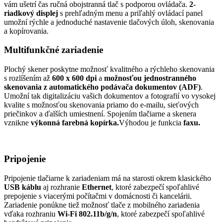
vám ušetrí čas ručná obojstranná tlač s podporou ovládača.
2-
riadkový displej
s prehľadným menu a priľahlý ovládací panel
umožní rýchle a jednoduché nastavenie tlačových úloh, skenovania
a kopírovania.
Multifunkčné zariadenie
Plochý skener poskytne možnosť kvalitného a rýchleho skenovania
s rozlíšením až
600 x 600 dpi
a
možnosťou jednostranného
skenovania z automatického podávača dokumentov (ADF)
.
Umožní tak digitalizáciu vašich dokumentov a fotografií vo vysokej
kvalite s možnosťou skenovania priamo do e-mailu, sieťových
priečinkov a ďalších umiestnení. Spojením tlačiarne a skenera
vznikne
výkonná farebná kopírka.
Výhodou je funkcia
faxu.
Pripojenie
Pripojenie tlačiarne k zariadeniam má na starosti okrem klasického
USB káblu
aj rozhranie
Ethernet
, ktoré zabezpečí spoľahlivé
prepojenie s viacerými počítačmi v domácnosti či kancelárii.
Zariadenie ponúkne tiež možnosť tlače z mobilného zariadenia
vďaka rozhraniu
Wi-Fi 802.11b/g/n
, ktoré zabezpečí spoľahlivé