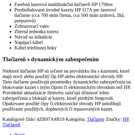
Farebná laserová multifunkčná tlačiareň HP 179fnw
Predinštalované úvodné kazety HP 117A pre laserové
tlačiarne (cca 700 strán čierna, cca 500 strán azúrová, žltá,
purpurová)
Zobrazovací valec
Zberná jednotka tonera
Návod na inštaláciu
Napájací kábel
Kábel telefónnej linky
Tlačiareň s dynamickým zabezpečením
Niektoré tlačiarne HP sú určené na prevádzku iba s kazetami, ktoré
majú nový alebo použitý čip HP alebo elektronické obvody HP.
Tieto tlačiarne používajú prostriedky dynamického zabezpečenia na
blokovanie kaziet s iným čipom či elektronickým obvodom než HP.
Pravidelné aktualizácie firmvéru zaisťujú účinnosť tohto
zabezpečenia a blokujú aj kazety, ktoré predtým fungovali.
Opakovane použité čipy či elektronické obvody HP umožňujú
používanie použitých, doplnených či repasovaných kaziet.
Katalógové číslo:
4ZB97A#B19
Kategória:
Tlačiarne
Značky:
HP
,
Tlačiareň
Popis