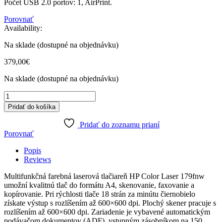
Počet USB 2.0 portov: 1, AirPrint.
Porovnať
Availability:
Na sklade (dostupné na objednávku)
379,00
€
Na sklade (dostupné na objednávku)
HP
Color
Pridať do košíka
Laser
MFP
Pridať do zoznamu prianí
179FNW
Porovnať
4ZB97A
quantity
Popis
Reviews
Multifunkčná farebná laserová tlačiareň HP Color Laser 179fnw
umožní kvalitnú tlač do formátu A4, skenovanie, faxovanie a
kopírovanie. Pri rýchlosti tlače 18 strán za minútu čiernobielo
získate výstup s rozlíšením až 600×600 dpi. Plochý skener pracuje s
rozlíšením až 600×600 dpi. Zariadenie je vybavené automatickým
podávačom dokumentov (ADF), vstupným zásobníkom na 150