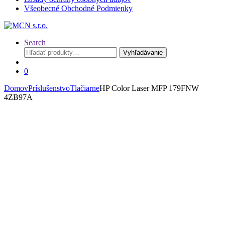
Všeobecné Obchodné Podmienky
Search
Hľadať:
Vyhľadávanie
0
Domov
Príslušenstvo
Tlačiarne
HP Color Laser MFP 179FNW
4ZB97A