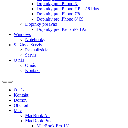
Doplnky pre iPhone X
Doplnky pre iPhone 7 Plus/ 8 Plus
Doplnky pre iPhone 7/8
Doplnky pre iPhone 6/ 6S
Doplnky pre iPad
Doplnky pre iPad a iPad Air
Windows
Notebooky
Služby a Servis
Revitalizácie
Servis
O nás
O nás
Kontakt
O nás
Kontakt
Domov
Obchod
Mac
MacBook Air
MacBook Pro
MacBook Pro 13″