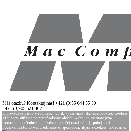
Máš otázku? Kontaktuj nás!
+421 (0)55 644 55 80
+421 (0)905 521 467
K prevádzke nášho webu new.mcn.sk využívame takzvané cookies. Cookies
sú súbory slúžiace na prispôsobenie obsahu webu, na meranie jeho
funkčnosti a všeobecne na zaistenie vašej maximálnej spokojnosti.
Používaním tohto webu súhlasíte so spôsobom, akým s cookies nakladáme.