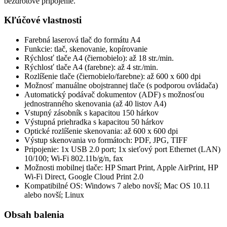
bezdrôtové pripojenie.
Kľúčové vlastnosti
Farebná laserová tlač do formátu A4
Funkcie: tlač, skenovanie, kopírovanie
Rýchlosť tlače A4 (čiernobielo): až 18 str./min.
Rýchlosť tlače A4 (farebne): až 4 str./min.
Rozlíšenie tlače (čiernobielo/farebne): až 600 x 600 dpi
Možnosť manuálne obojstrannej tlače (s podporou ovládača)
Automatický podávač dokumentov (ADF) s možnosťou
jednostranného skenovania (až 40 listov A4)
Vstupný zásobník s kapacitou 150 hárkov
Výstupná priehradka s kapacitou 50 hárkov
Optické rozlíšenie skenovania: až 600 x 600 dpi
Výstup skenovania vo formátoch: PDF, JPG, TIFF
Pripojenie: 1x USB 2.0 port; 1x sieťový port Ethernet (LAN)
10/100; Wi-Fi 802.11b/g/n, fax
Možnosti mobilnej tlače: HP Smart Print, Apple AirPrint, HP
Wi-Fi Direct, Google Cloud Print 2.0
Kompatibilné OS: Windows 7 alebo novší; Mac OS 10.11
alebo novší; Linux
Obsah balenia