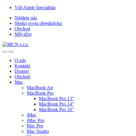
Skip
Skip
Váš Apple špecialista
to
to
Nájdete nás
navigation
content
Sleduj svoju objednávku
Obchod
Môj účet
O nás
Kontakt
Domov
Obchod
Mac
MacBook Air
MacBook Pro
MacBook Pro 13″
MacBook Pro 14″
MacBook Pro 16″
iMac
iMac Pro
Mac Pro
Mac Studio