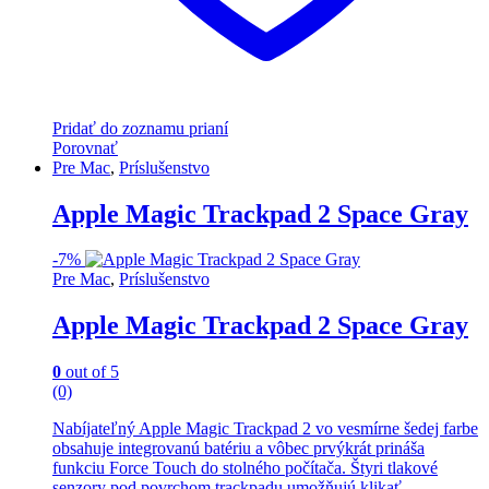
Pridať do zoznamu prianí
Porovnať
Pre Mac
,
Príslušenstvo
Apple Magic Trackpad 2 Space Gray
-
7%
Pre Mac
,
Príslušenstvo
Apple Magic Trackpad 2 Space Gray
0
out of 5
(0)
Nabíjateľný Apple Magic Trackpad 2 vo vesmírne šedej farbe
obsahuje integrovanú batériu a vôbec prvýkrát prináša
funkciu Force Touch do stolného počítača. Štyri tlakové
senzory pod povrchom trackpadu umožňujú klikať