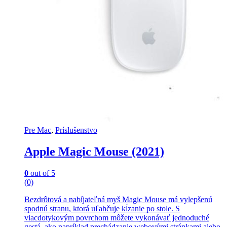
Pre Mac
,
Príslušenstvo
Apple Magic Mouse (2021)
0
out of 5
(0)
Bezdrôtová a nabíjateľná myš Magic Mouse má vylepšenú
spodnú stranu, ktorá uľahčuje kĺzanie po stole. S
viacdotykovým povrchom môžete vykonávať jednoduché
gestá, ako napríklad prechádzanie webovými stránkami alebo