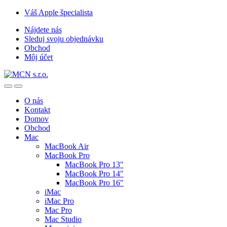
Skip
Skip
Váš Apple špecialista
to
to
Nájdete nás
navigation
content
Sleduj svoju objednávku
Obchod
Môj účet
O nás
Kontakt
Domov
Obchod
Mac
MacBook Air
MacBook Pro
MacBook Pro 13″
MacBook Pro 14″
MacBook Pro 16″
iMac
iMac Pro
Mac Pro
Mac Studio