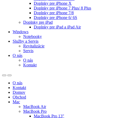
Doplnky pre iPhone X
Doplnky pre iPhone 7 Plus/ 8 Plus
Doplnky pre iPhone 7/8
Doplnky pre iPhone 6/ 6S
Doplnky pre iPad
Doplnky pre iPad a iPad Air
Windows
Notebooky
Služby a Servis
Revitalizácie
Servis
O nás
O nás
Kontakt
O nás
Kontakt
Domov
Obchod
Mac
MacBook Air
MacBook Pro
MacBook Pro 13″