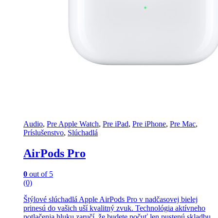
Audio
,
Pre Apple Watch
,
Pre iPad
,
Pre iPhone
,
Pre Mac
,
Príslušenstvo
,
Slúchadlá
AirPods Pro
0
out of 5
(0)
Štýlové slúchadlá Apple AirPods Pro v nadčasovej bielej
prinesú do vašich uší kvalitný zvuk. Technológia aktívneho
potlačenia hluku zaručí, že budete počuť len pustenú skladbu