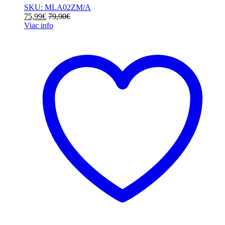
SKU: MLA02ZM/A
75,99
€
79,90
€
Viac info