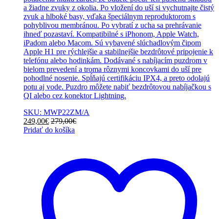
a žiadne zvuky z okolia. Po vložení do uší si vychutnajte čistý
zvuk a hlboké basy, vďaka špeciálnym reproduktorom s
pohyblivou membránou. Po vybratí z ucha sa prehrávanie
ihneď pozastaví. Kompatibilné s iPhonom, Apple Watch,
iPadom alebo Macom. Sú vybavené slúchadlovým čipom
Apple H1 pre rýchlejšie a stabilnejšie bezdrôtové pripojenie k
telefónu alebo hodinkám. Dodávané s nabíjacím puzdrom v
bielom prevedení a troma rôznymi koncovkami do uší pre
pohodlné nosenie. Spĺňajú certifikáciu IPX4, a preto odolajú
potu aj vode. Puzdro môžete nabiť bezdrôtovou nabíjačkou s
QI alebo cez konektor Lightning.
SKU: MWP22ZM/A
249,00
€
279,00
€
Pridať do košíka