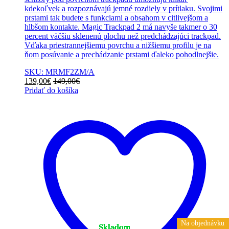
kdekoľvek a rozpoznávajú jemné rozdiely v prítlaku. Svojimi
prstami tak budete s funkciami a obsahom v citlivejšom a
hlbšom kontakte. Magic Trackpad 2 má navyše takmer o 30
percent väčšiu sklenenú plochu než predchádzajúci trackpad.
Vďaka priestrannejšiemu povrchu a nižšiemu profilu je na
ňom posúvanie a prechádzanie prstami ďaleko pohodlnejšie.
SKU: MRMF2ZM/A
139,00
€
149,00
€
Pridať do košíka
Na objednávku
Na objednávku
Na objednávku
Na objednávku
Skladom
Skladom
Skladom
Skladom
Skladom
Skladom
Skladom
Skladom
Skladom
Skladom
Skladom
Skladom
Skladom
Skladom
Skladom
Skladom
Skladom
Skladom
Skladom
Skladom
Skladom
Skladom
Skladom