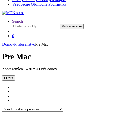
Všeobecné Obchodné Podmienky
Search
Hľadať:
Vyhľadávanie
0
Domov
Príslušenstvo
Pre Mac
Pre Mac
Sorted
Zobrazených 1–30 z 49 výsledkov
by
popularity
Filters