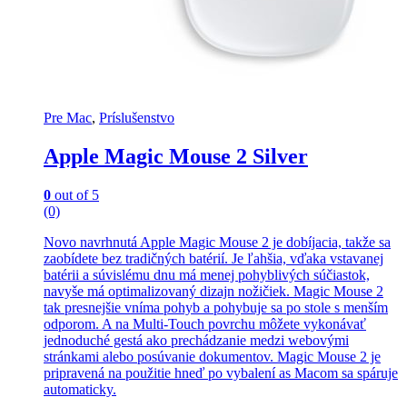
Pre Mac
,
Príslušenstvo
Apple Magic Mouse 2 Silver
0
out of 5
(0)
Novo navrhnutá Apple Magic Mouse 2 je dobíjacia, takže sa
zaobídete bez tradičných batérií. Je ľahšia, vďaka vstavanej
batérii a súvislému dnu má menej pohyblivých súčiastok,
navyše má optimalizovaný dizajn nožičiek. Magic Mouse 2
tak presnejšie vníma pohyb a pohybuje sa po stole s menším
odporom. A na Multi-Touch povrchu môžete vykonávať
jednoduché gestá ako prechádzanie medzi webovými
stránkami alebo posúvanie dokumentov. Magic Mouse 2 je
pripravená na použitie hneď po vybalení as Macom sa spáruje
automaticky.