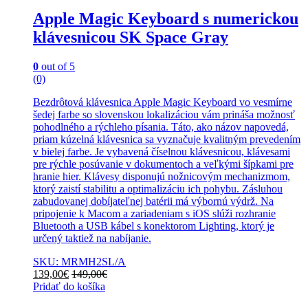
Apple Magic Keyboard s numerickou
klávesnicou SK Space Gray
0
out of 5
(0)
Bezdrôtová klávesnica Apple Magic Keyboard vo vesmírne
šedej farbe so slovenskou lokalizáciou vám prináša možnosť
pohodlného a rýchleho písania. Táto, ako názov napovedá,
priam kúzelná klávesnica sa vyznačuje kvalitným prevedením
v bielej farbe. Je vybavená číselnou klávesnicou, klávesami
pre rýchle posúvanie v dokumentoch a veľkými šípkami pre
hranie hier. Klávesy disponujú nožnicovým mechanizmom,
ktorý zaistí stabilitu a optimalizáciu ich pohybu. Zásluhou
zabudovanej dobíjateľnej batérii má výbornú výdrž. Na
pripojenie k Macom a zariadeniam s iOS slúži rozhranie
Bluetooth a USB kábel s konektorom Lighting, ktorý je
určený taktiež na nabíjanie.
SKU: MRMH2SL/A
139,00
€
149,00
€
Pridať do košíka