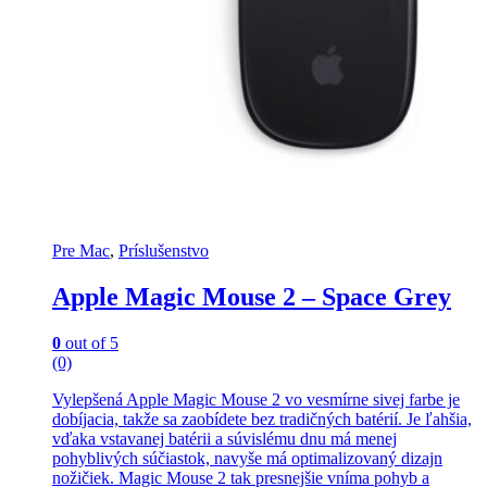
Pre Mac
,
Príslušenstvo
Apple Magic Mouse 2 – Space Grey
0
out of 5
(0)
Vylepšená Apple Magic Mouse 2 vo vesmírne sivej farbe je
dobíjacia, takže sa zaobídete bez tradičných batérií. Je ľahšia,
vďaka vstavanej batérii a súvislému dnu má menej
pohyblivých súčiastok, navyše má optimalizovaný dizajn
nožičiek. Magic Mouse 2 tak presnejšie vníma pohyb a