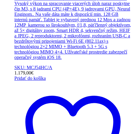
Vysoký výkon na spracovanie viacerých úloh naraz poskytne
čip M3, s 8 jadrami CPU (4P+4E), 9 jadrovami GPU, Neural
Enginom.. Na vaše dáta máte k dispozícií min. 128 GB
internú pamäť. Tablet je vybavený prednou 12 Mpx a zadnou
12MP kamerou so širokouhlym, f/1,8, päťčlenný objektívom,
až 5× digitálny zoom, Smart HDR 4, sekvenčný režim, HEIF
a JPEG, 2 reproduktormi, 2 mikrofónmi, rozhraním USB-C a
bezdrôtovými pripojeniami Wi-Fi 6E (802.11ax) s
technológiou 2×2 MIMO + Bluetooth 5.3 + 5G s
technológiou MIMO 4×4. Užívateľské prostredie zabezpečí
operačný systém iOS 18.
SKU: MCJ54HC/A
1.179,00
€
Pridať do košíka