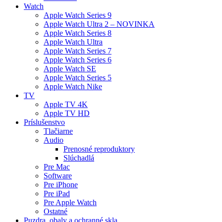
Watch
Apple Watch Series 9
Apple Watch Ultra 2 – NOVINKA
Apple Watch Series 8
Apple Watch Ultra
Apple Watch Series 7
Apple Watch Series 6
Apple Watch SE
Apple Watch Series 5
Apple Watch Nike
TV
Apple TV 4K
Apple TV HD
Príslušenstvo
Tlačiarne
Audio
Prenosné reproduktory
Slúchadlá
Pre Mac
Software
Pre iPhone
Pre iPad
Pre Apple Watch
Ostatné
Puzdra, obaly a ochranné skla