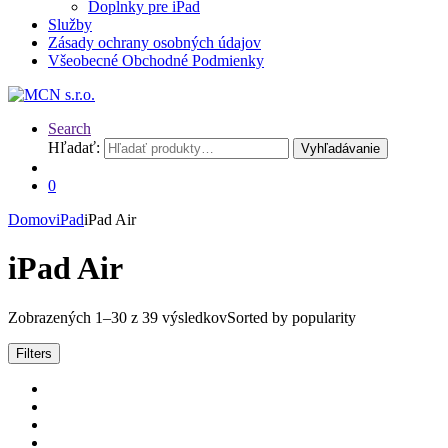
Doplnky pre iPad
Služby
Zásady ochrany osobných údajov
Všeobecné Obchodné Podmienky
Search
Hľadať:
Vyhľadávanie
0
Domov
iPad
iPad Air
iPad Air
Zobrazených 1–30 z 39 výsledkov
Sorted by popularity
Filters