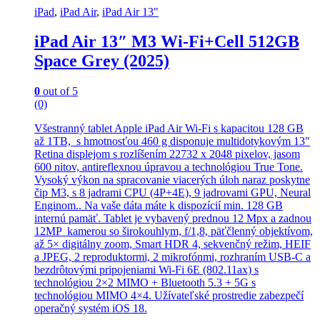
iPad
,
iPad Air
,
iPad Air 13"
iPad Air 13″ M3 Wi-Fi+Cell 512GB
Space Grey (2025)
0
out of 5
(0)
Všestranný tablet Apple iPad Air Wi-Fi s kapacitou 128 GB
až 1TB, s hmotnosťou 460 g disponuje multidotykovým 13″
Retina displejom s rozlíšením 22732 x 2048 pixelov, jasom
600 nitov, antireflexnou úpravou a technológiou True Tone.
Vysoký výkon na spracovanie viacerých úloh naraz poskytne
čip M3, s 8 jadrami CPU (4P+4E), 9 jadrovami GPU, Neural
Enginom.. Na vaše dáta máte k dispozícií min. 128 GB
internú pamäť. Tablet je vybavený prednou 12 Mpx a zadnou
12MP kamerou so širokouhlym, f/1,8, päťčlenný objektívom,
až 5× digitálny zoom, Smart HDR 4, sekvenčný režim, HEIF
a JPEG, 2 reproduktormi, 2 mikrofónmi, rozhraním USB-C a
bezdrôtovými pripojeniami Wi-Fi 6E (802.11ax) s
technológiou 2×2 MIMO + Bluetooth 5.3 + 5G s
technológiou MIMO 4×4. Užívateľské prostredie zabezpečí
operačný systém iOS 18.