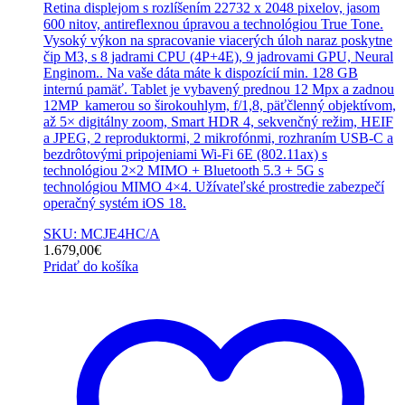
Retina displejom s rozlíšením 22732 x 2048 pixelov, jasom
600 nitov, antireflexnou úpravou a technológiou True Tone.
Vysoký výkon na spracovanie viacerých úloh naraz poskytne
čip M3, s 8 jadrami CPU (4P+4E), 9 jadrovami GPU, Neural
Enginom.. Na vaše dáta máte k dispozícií min. 128 GB
internú pamäť. Tablet je vybavený prednou 12 Mpx a zadnou
12MP kamerou so širokouhlym, f/1,8, päťčlenný objektívom,
až 5× digitálny zoom, Smart HDR 4, sekvenčný režim, HEIF
a JPEG, 2 reproduktormi, 2 mikrofónmi, rozhraním USB-C a
bezdrôtovými pripojeniami Wi-Fi 6E (802.11ax) s
technológiou 2×2 MIMO + Bluetooth 5.3 + 5G s
technológiou MIMO 4×4. Užívateľské prostredie zabezpečí
operačný systém iOS 18.
SKU: MCJE4HC/A
1.679,00
€
Pridať do košíka