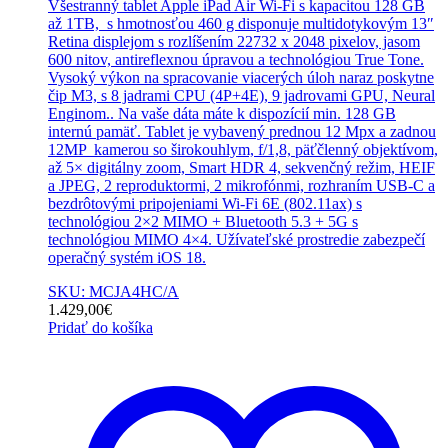
Všestranný tablet Apple iPad Air Wi-Fi s kapacitou 128 GB
až 1TB, s hmotnosťou 460 g disponuje multidotykovým 13″
Retina displejom s rozlíšením 22732 x 2048 pixelov, jasom
600 nitov, antireflexnou úpravou a technológiou True Tone.
Vysoký výkon na spracovanie viacerých úloh naraz poskytne
čip M3, s 8 jadrami CPU (4P+4E), 9 jadrovami GPU, Neural
Enginom.. Na vaše dáta máte k dispozícií min. 128 GB
internú pamäť. Tablet je vybavený prednou 12 Mpx a zadnou
12MP kamerou so širokouhlym, f/1,8, päťčlenný objektívom,
až 5× digitálny zoom, Smart HDR 4, sekvenčný režim, HEIF
a JPEG, 2 reproduktormi, 2 mikrofónmi, rozhraním USB-C a
bezdrôtovými pripojeniami Wi-Fi 6E (802.11ax) s
technológiou 2×2 MIMO + Bluetooth 5.3 + 5G s
technológiou MIMO 4×4. Užívateľské prostredie zabezpečí
operačný systém iOS 18.
SKU: MCJA4HC/A
1.429,00
€
Pridať do košíka