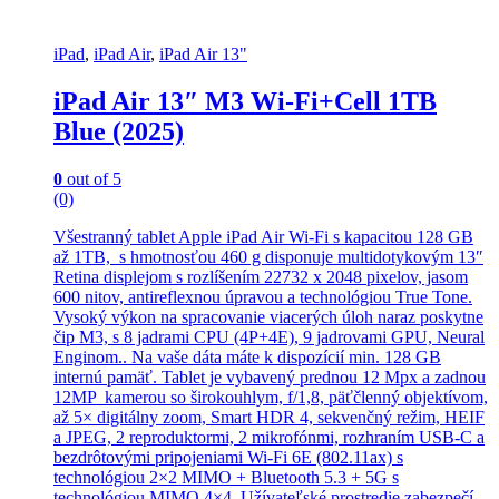
iPad
,
iPad Air
,
iPad Air 13"
iPad Air 13″ M3 Wi-Fi+Cell 1TB
Blue (2025)
0
out of 5
(0)
Všestranný tablet Apple iPad Air Wi-Fi s kapacitou 128 GB
až 1TB, s hmotnosťou 460 g disponuje multidotykovým 13″
Retina displejom s rozlíšením 22732 x 2048 pixelov, jasom
600 nitov, antireflexnou úpravou a technológiou True Tone.
Vysoký výkon na spracovanie viacerých úloh naraz poskytne
čip M3, s 8 jadrami CPU (4P+4E), 9 jadrovami GPU, Neural
Enginom.. Na vaše dáta máte k dispozícií min. 128 GB
internú pamäť. Tablet je vybavený prednou 12 Mpx a zadnou
12MP kamerou so širokouhlym, f/1,8, päťčlenný objektívom,
až 5× digitálny zoom, Smart HDR 4, sekvenčný režim, HEIF
a JPEG, 2 reproduktormi, 2 mikrofónmi, rozhraním USB-C a
bezdrôtovými pripojeniami Wi-Fi 6E (802.11ax) s
technológiou 2×2 MIMO + Bluetooth 5.3 + 5G s
technológiou MIMO 4×4. Užívateľské prostredie zabezpečí