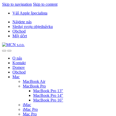
Skip to navigation
Skip to content
Váš Apple špecialista
Nájdete nás
Sleduj svoju objednávku
Obchod
Môj účet
O nás
Kontakt
Domov
Obchod
Mac
MacBook Air
MacBook Pro
MacBook Pro 13″
MacBook Pro 14″
MacBook Pro 16″
iMac
iMac Pro
Mac Pro