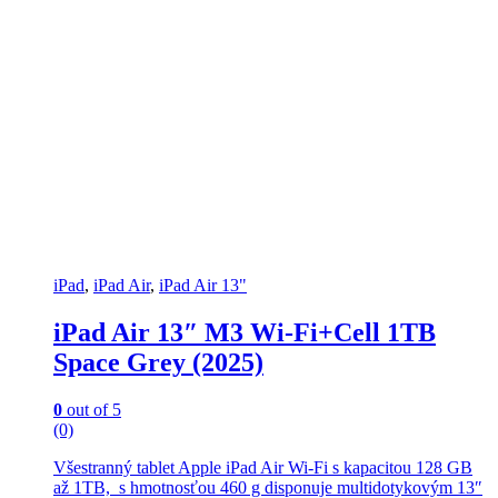
iPad
,
iPad Air
,
iPad Air 13"
iPad Air 13″ M3 Wi-Fi+Cell 1TB
Space Grey (2025)
0
out of 5
(0)
Všestranný tablet Apple iPad Air Wi-Fi s kapacitou 128 GB
až 1TB, s hmotnosťou 460 g disponuje multidotykovým 13″