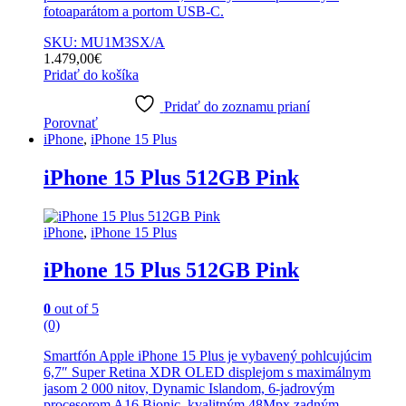
fotoaparátom a portom USB-C.
SKU: MU1M3SX/A
1.479,00
€
Pridať do košíka
Pridať do zoznamu prianí
Porovnať
iPhone
,
iPhone 15 Plus
iPhone 15 Plus 512GB Pink
iPhone
,
iPhone 15 Plus
iPhone 15 Plus 512GB Pink
0
out of 5
(0)
Smartfón Apple iPhone 15 Plus je vybavený pohlcujúcim
6,7″ Super Retina XDR OLED displejom s maximálnym
jasom 2 000 nitov, Dynamic Islandom, 6-jadrovým
procesorom A16 Bionic, kvalitným 48Mpx zadným