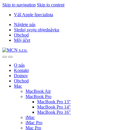
Skip to navigation
Skip to content
Váš Apple špecialista
Nájdete nás
Sleduj svoju objednávku
Obchod
Môj účet
O nás
Kontakt
Domov
Obchod
Mac
MacBook Air
MacBook Pro
MacBook Pro 13″
MacBook Pro 14″
MacBook Pro 16″
iMac
iMac Pro
Mac Pro