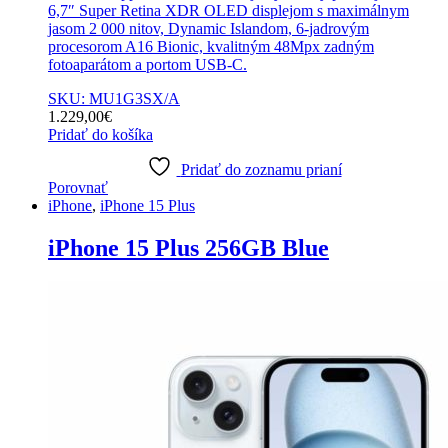
6,7″ Super Retina XDR OLED displejom s maximálnym
jasom 2 000 nitov, Dynamic Islandom, 6-jadrovým
procesorom A16 Bionic, kvalitným 48Mpx zadným
fotoaparátom a portom USB-C.
SKU: MU1G3SX/A
1.229,00
€
Pridať do košíka
Pridať do zoznamu prianí
Porovnať
iPhone
,
iPhone 15 Plus
iPhone 15 Plus 256GB Blue