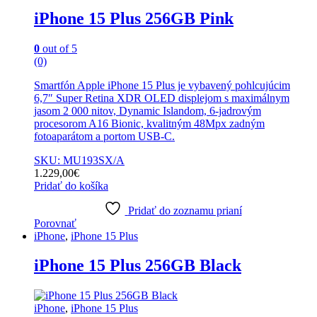
iPhone 15 Plus 256GB Pink
0
out of 5
(0)
Smartfón Apple iPhone 15 Plus je vybavený pohlcujúcim
6,7″ Super Retina XDR OLED displejom s maximálnym
jasom 2 000 nitov, Dynamic Islandom, 6-jadrovým
procesorom A16 Bionic, kvalitným 48Mpx zadným
fotoaparátom a portom USB-C.
SKU: MU193SX/A
1.229,00
€
Pridať do košíka
Pridať do zoznamu prianí
Porovnať
iPhone
,
iPhone 15 Plus
iPhone 15 Plus 256GB Black
iPhone
,
iPhone 15 Plus