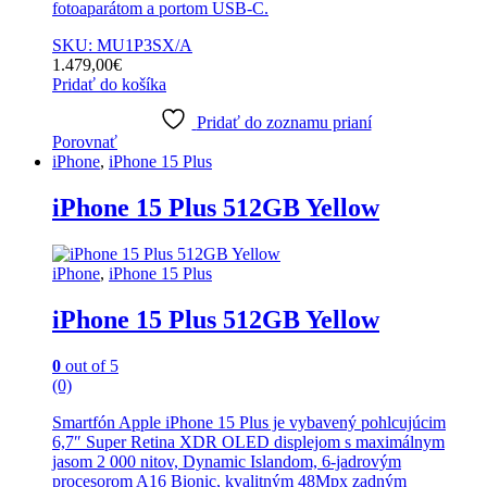
fotoaparátom a portom USB-C.
SKU: MU1P3SX/A
1.479,00
€
Pridať do košíka
Pridať do zoznamu prianí
Porovnať
iPhone
,
iPhone 15 Plus
iPhone 15 Plus 512GB Yellow
iPhone
,
iPhone 15 Plus
iPhone 15 Plus 512GB Yellow
0
out of 5
(0)
Smartfón Apple iPhone 15 Plus je vybavený pohlcujúcim
6,7″ Super Retina XDR OLED displejom s maximálnym
jasom 2 000 nitov, Dynamic Islandom, 6-jadrovým
procesorom A16 Bionic, kvalitným 48Mpx zadným