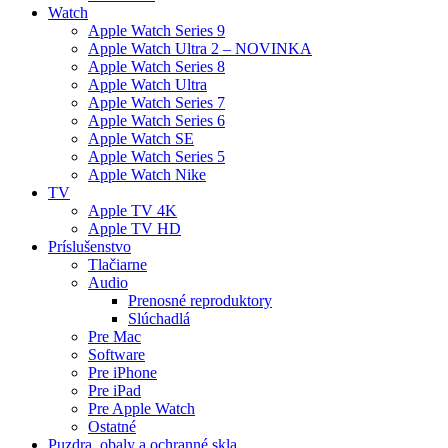
Watch
Apple Watch Series 9
Apple Watch Ultra 2 – NOVINKA
Apple Watch Series 8
Apple Watch Ultra
Apple Watch Series 7
Apple Watch Series 6
Apple Watch SE
Apple Watch Series 5
Apple Watch Nike
TV
Apple TV 4K
Apple TV HD
Príslušenstvo
Tlačiarne
Audio
Prenosné reproduktory
Slúchadlá
Pre Mac
Software
Pre iPhone
Pre iPad
Pre Apple Watch
Ostatné
Puzdra, obaly a ochranné skla