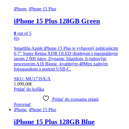
iPhone
,
iPhone 15 Plus
iPhone 15 Plus 128GB Green
0
out of 5
(0)
Smartfón Apple iPhone 15 Plus je vybavený pohlcujúcim
6,7″ Super Retina XDR OLED displejom s maximálnym
jasom 2 000 nitov, Dynamic Islandom, 6-jadrovým
procesorom A16 Bionic, kvalitným 48Mpx zadným
fotoaparátom a portom USB-C.
SKU: MU173SX/A
1.099,00
€
Pridať do košíka
Pridať do zoznamu prianí
Porovnať
iPhone
,
iPhone 15 Plus
iPhone 15 Plus 128GB Blue