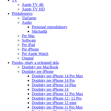
TV
Apple TV 4K
Apple TV HD
Príslušenstvo
Tlačiarne
Audio
Prenosné reproduktory
Slúchadlá
Pre Mac
Software
Pre iPad
Pre iPhone
Pre Apple Watch
Ostatné
Puzdra, obaly a ochranné skla
Doplnky pre MacBook
Doplnky pre iPhone
Doplnky pre iPhone 14 Pro Max
Doplnky pre iPhone 14 Pro
Doplnky pre iPhone 14 Plus
Doplnky pre iPhone 14
Doplnky pre iPhone 12 Pro Max
Doplnky pre iPhone 12 | 12 Pro
Doplnky pre iPhone 12 mini
Doplnky pre iPhone 11 Pro Max