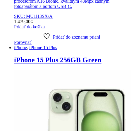
procesorom A16 Bionic, kvalitným 48Mpx zadným
fotoaparátom a portom USB-C.
SKU: MU1H3SX/A
1.479,00
€
Pridať do košíka
Pridať do zoznamu prianí
Porovnať
iPhone
,
iPhone 15 Plus
iPhone 15 Plus 256GB Green