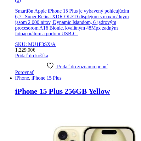
(0)
Smartfón Apple iPhone 15 Plus je vybavený pohlcujúcim
6,7″ Super Retina XDR OLED displejom s maximálnym
jasom 2 000 nitov, Dynamic Islandom, 6-jadrovým
procesorom A16 Bionic, kvalitným 48Mpx zadným
fotoaparátom a portom USB-C.
SKU: MU1F3SX/A
1.229,00
€
Pridať do košíka
Pridať do zoznamu prianí
Porovnať
iPhone
,
iPhone 15 Plus
iPhone 15 Plus 256GB Yellow