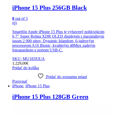
iPhone 15 Plus 256GB Black
0
out of 5
(0)
Smartfón Apple iPhone 15 Plus je vybavený pohlcujúcim
6,7″ Super Retina XDR OLED displejom s maximálnym
jasom 2 000 nitov, Dynamic Islandom, 6-jadrovým
procesorom A16 Bionic, kvalitným 48Mpx zadným
fotoaparátom a portom USB-C.
SKU: MU183SX/A
1.229,00
€
Pridať do košíka
Pridať do zoznamu prianí
Porovnať
iPhone
,
iPhone 15 Plus
iPhone 15 Plus 128GB Green