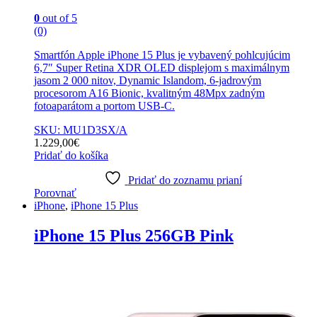
0
out of 5
(0)
Smartfón Apple iPhone 15 Plus je vybavený pohlcujúcim
6,7″ Super Retina XDR OLED displejom s maximálnym
jasom 2 000 nitov, Dynamic Islandom, 6-jadrovým
procesorom A16 Bionic, kvalitným 48Mpx zadným
fotoaparátom a portom USB-C.
SKU: MU1D3SX/A
1.229,00
€
Pridať do košíka
Pridať do zoznamu prianí
Porovnať
iPhone
,
iPhone 15 Plus
iPhone 15 Plus 256GB Pink