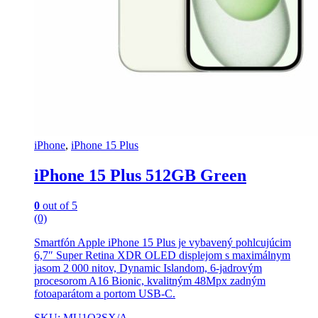
iPhone
,
iPhone 15 Plus
iPhone 15 Plus 512GB Green
0
out of 5
(0)
Smartfón Apple iPhone 15 Plus je vybavený pohlcujúcim
6,7″ Super Retina XDR OLED displejom s maximálnym
jasom 2 000 nitov, Dynamic Islandom, 6-jadrovým
procesorom A16 Bionic, kvalitným 48Mpx zadným
fotoaparátom a portom USB-C.
SKU: MU1Q3SX/A