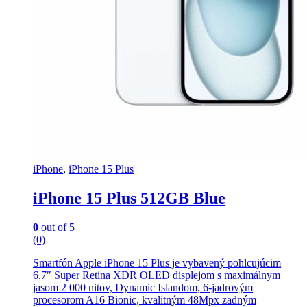
iPhone
,
iPhone 15 Plus
iPhone 15 Plus 512GB Blue
0
out of 5
(0)
Smartfón Apple iPhone 15 Plus je vybavený pohlcujúcim
6,7″ Super Retina XDR OLED displejom s maximálnym
jasom 2 000 nitov, Dynamic Islandom, 6-jadrovým
procesorom A16 Bionic, kvalitným 48Mpx zadným