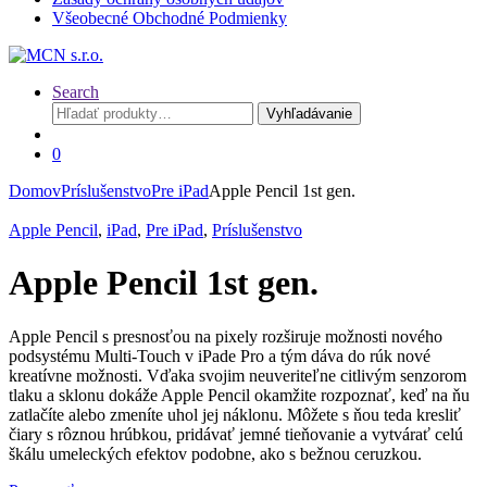
Všeobecné Obchodné Podmienky
Search
Hľadať:
Vyhľadávanie
0
Domov
Príslušenstvo
Pre iPad
Apple Pencil 1st gen.
Apple Pencil
,
iPad
,
Pre iPad
,
Príslušenstvo
Apple Pencil 1st gen.
Apple Pencil s presnosťou na pixely rozširuje možnosti nového
podsystému Multi-Touch v iPade Pro a tým dáva do rúk nové
kreatívne možnosti. Vďaka svojim neuveriteľne citlivým senzorom
tlaku a sklonu dokáže Apple Pencil okamžite rozpoznať, keď na ňu
zatlačíte alebo zmeníte uhol jej náklonu. Môžete s ňou teda kresliť
čiary s rôznou hrúbkou, pridávať jemné tieňovanie a vytvárať celú
škálu umeleckých efektov podobne, ako s bežnou ceruzkou.