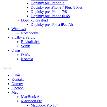
Doplnky pre iPhone X
Doplnky pre iPhone 7 Plus/ 8 Plus
Doplnky pre iPhone 7/8
Doplnky pre iPhone 6/ 6S
Doplnky pre iPad
Doplnky pre iPad a iPad Air
Windows
Notebooky
Služby a Servis
Revitalizácie
Servis
O nás
O nás
Kontakt
O nás
Kontakt
Domov
Obchod
Mac
MacBook Air
MacBook Pro
MacBook Pro 13″