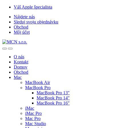
Skip
Skip
Váš Apple špecialista
to
to
Nájdete nás
navigation
content
Sleduj svoju objednávku
Obchod
Môj účet
O nás
Kontakt
Domov
Obchod
Mac
MacBook Air
MacBook Pro
MacBook Pro 13″
MacBook Pro 14″
MacBook Pro 16″
iMac
iMac Pro
Mac Pro
Mac Studio