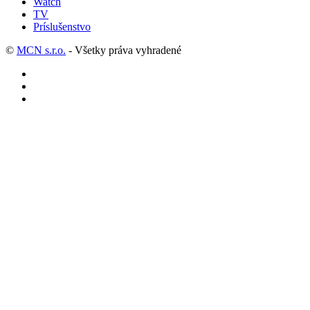
Watch
TV
Príslušenstvo
©
MCN s.r.o.
- Všetky práva vyhradené