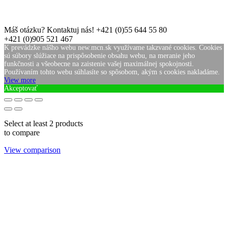
Máš otázku? Kontaktuj nás!
+421 (0)55 644 55 80
+421 (0)905 521 467
K prevádzke nášho webu new.mcn.sk využívame takzvané cookies. Cookies
sú súbory slúžiace na prispôsobenie obsahu webu, na meranie jeho
funkčnosti a všeobecne na zaistenie vašej maximálnej spokojnosti.
Používaním tohto webu súhlasíte so spôsobom, akým s cookies nakladáme.
View more
Akceptovať
Select at least 2 products
to compare
View comparison
Skladom