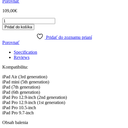
Porovnať
109,00
€
Apple
Pencil
Pridať do košíka
1st
gen.
Pridať do zoznamu prianí
quantity
Porovnať
Specification
Reviews
Kompatibilita:
iPad Air (3rd generation)
iPad mini (5th generation)
iPad (7th generation)
iPad (6th generation)
iPad Pro 12.9-inch (2nd generation)
iPad Pro 12.9-inch (1st generation)
iPad Pro 10.5-inch
iPad Pro 9.7-inch
Obsah balenia