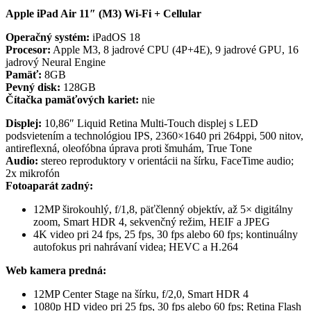
Apple iPad Air 11″ (M3) Wi-Fi + Cellular
Operačný systém:
iPadOS 18
Procesor:
Apple M3, 8 jadrové CPU (4P+4E), 9 jadrové GPU, 16
jadrový Neural Engine
Pamäť:
8GB
Pevný disk:
128GB
Čítačka pamäťových kariet:
nie
Displej:
10,86″ Liquid Retina Multi-Touch displej s LED
podsvietením a technológiou IPS, 2360×1640 pri 264ppi, 500 nitov,
antireflexná, oleofóbna úprava proti šmuhám, True Tone
Audio:
stereo reproduktory v orientácii na šírku, FaceTime audio;
2x mikrofón
Fotoaparát zadný:
12MP širokouhlý, f/1,8, päťčlenný objektív, až 5× digitálny
zoom, Smart HDR 4, sekvenčný režim, HEIF a JPEG
4K video pri 24 fps, 25 fps, 30 fps alebo 60 fps; kontinuálny
autofokus pri nahrávaní videa; HEVC a H.264
Web kamera predná:
12MP Center Stage na šírku, f/2,0, Smart HDR 4
1080p HD video pri 25 fps, 30 fps alebo 60 fps; Retina Flash