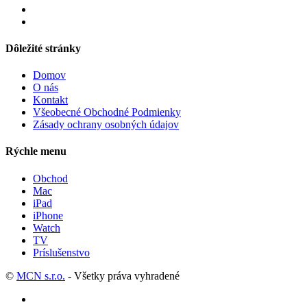
Dôležité stránky
Domov
O nás
Kontakt
Všeobecné Obchodné Podmienky
Zásady ochrany osobných údajov
Rýchle menu
Obchod
Mac
iPad
iPhone
Watch
TV
Príslušenstvo
©
MCN s.r.o.
- Všetky práva vyhradené