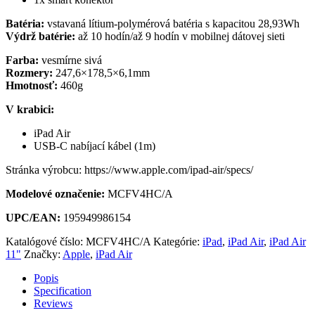
Batéria:
vstavaná lítium-polymérová batéria s kapacitou 28,93Wh
Výdrž batérie:
až 10 hodín/až 9 hodín v mobilnej dátovej sieti
Farba:
vesmírne sivá
Rozmery:
247,6×178,5×6,1mm
Hmotnosť:
460g
V krabici:
iPad Air
USB-C nabíjací kábel (1m)
Stránka výrobcu: https://www.apple.com/ipad-air/specs/
Modelové označenie:
MCFV4HC/A
UPC/EAN:
195949986154
Katalógové číslo:
MCFV4HC/A
Kategórie:
iPad
,
iPad Air
,
iPad Air
11"
Značky:
Apple
,
iPad Air
Popis
Specification
Reviews