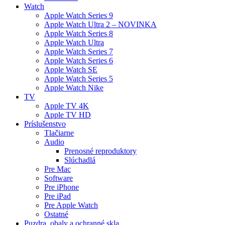
Watch
Apple Watch Series 9
Apple Watch Ultra 2 – NOVINKA
Apple Watch Series 8
Apple Watch Ultra
Apple Watch Series 7
Apple Watch Series 6
Apple Watch SE
Apple Watch Series 5
Apple Watch Nike
TV
Apple TV 4K
Apple TV HD
Príslušenstvo
Tlačiarne
Audio
Prenosné reproduktory
Slúchadlá
Pre Mac
Software
Pre iPhone
Pre iPad
Pre Apple Watch
Ostatné
Puzdra, obaly a ochranné skla