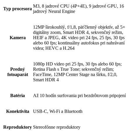
M3, 8 jadrové CPU (4P+4E), 9 jadrové GPU, 16
Typ procesora
jadrový Neural Engine
12MP širokouhlý, f/1,8, päťčlenný objektív, až 5×
digitálny zoom, Smart HDR 4, sekvenčný režim,
Kamera
HEIF a JPEG, 4K video pri 24 fps, 25 fps, 30 fps
alebo 60 fps; kontinuálny autofokus pri nahrávaní
videa; HEVC a H.264
1080p HD video pri 25 fps, 30 fps alebo 60 fps;
Predný
Retina Flash s True Tone; sekvenčný režim;
fotoaparát
FaceTime, 12MP Center Stage na šírku, f/2,0,
Smart HDR 4
Batéria
Až 10 hodín surfovania pri bezdrôtovom pripojení
Konektivita
USB-C, Wi-Fi a Bluetooth
Reproduktory
Stereofónne repro­duktory