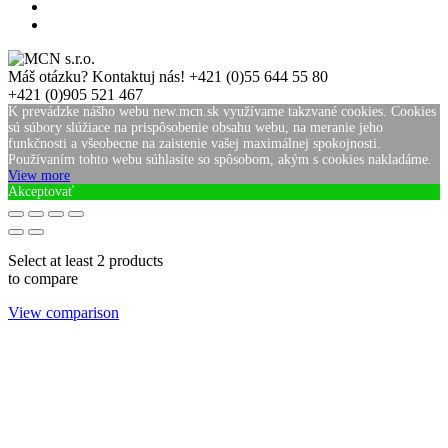
Máš otázku? Kontaktuj nás!
+421 (0)55 644 55 80
+421 (0)905 521 467
K prevádzke nášho webu new.mcn.sk využívame takzvané cookies. Cookies
sú súbory slúžiace na prispôsobenie obsahu webu, na meranie jeho
funkčnosti a všeobecne na zaistenie vašej maximálnej spokojnosti.
Používaním tohto webu súhlasíte so spôsobom, akým s cookies nakladáme.
View more
Akceptovať
Select at least 2 products
to compare
View comparison