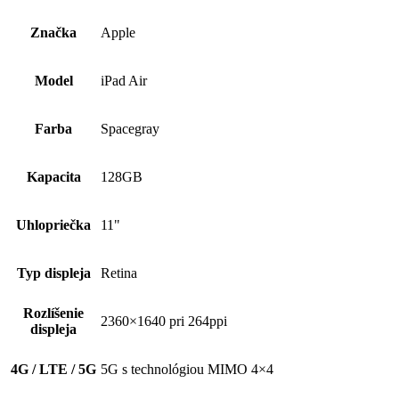
Značka
Apple
Model
iPad Air
Farba
Spacegray
Kapacita
128GB
Uhlopriečka
11"
Typ displeja
Retina
Rozlíšenie
2360×1640 pri 264ppi
displeja
4G / LTE / 5G
5G s technológiou MIMO 4×4