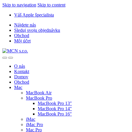
Skip to navigation
Skip to content
Váš Apple špecialista
Nájdete nás
Sleduj svoju objednávku
Obchod
Môj účet
O nás
Kontakt
Domov
Obchod
Mac
MacBook Air
MacBook Pro
MacBook Pro 13″
MacBook Pro 14″
MacBook Pro 16″
iMac
iMac Pro
Mac Pro