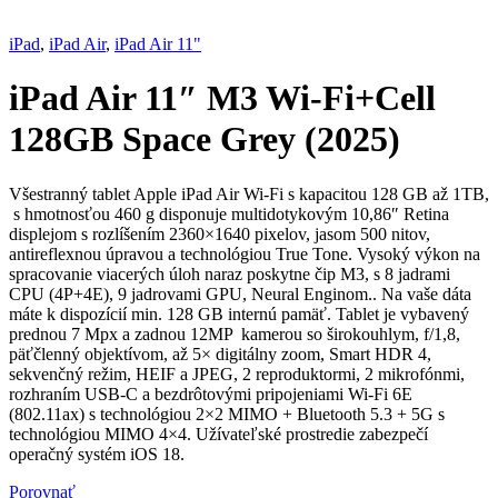
iPad
,
iPad Air
,
iPad Air 11"
iPad Air 11″ M3 Wi-Fi+Cell
128GB Space Grey (2025)
Všestranný tablet Apple iPad Air Wi-Fi s kapacitou 128 GB až 1TB,
s hmotnosťou 460 g disponuje multidotykovým 10,86″ Retina
displejom s rozlíšením 2360×1640 pixelov, jasom 500 nitov,
antireflexnou úpravou a technológiou True Tone. Vysoký výkon na
spracovanie viacerých úloh naraz poskytne čip M3, s 8 jadrami
CPU (4P+4E), 9 jadrovami GPU, Neural Enginom.. Na vaše dáta
máte k dispozícií min. 128 GB internú pamäť. Tablet je vybavený
prednou 7 Mpx a zadnou 12MP kamerou so širokouhlym, f/1,8,
päťčlenný objektívom, až 5× digitálny zoom, Smart HDR 4,
sekvenčný režim, HEIF a JPEG, 2 reproduktormi, 2 mikrofónmi,
rozhraním USB-C a bezdrôtovými pripojeniami Wi-Fi 6E
(802.11ax) s technológiou 2×2 MIMO + Bluetooth 5.3 + 5G s
technológiou MIMO 4×4. Užívateľské prostredie zabezpečí
operačný systém iOS 18.
Porovnať