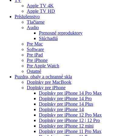
TV
Apple TV 4K
Apple TV HD
Príslušenstvo
Tlačiarne
Audio
Prenosné reproduktory
Slúchadlá
Pre Mac
Software
Pre iPad
Pre iPhone
Pre Apple Watch
Ostatné
Puzdra, obaly a ochranné skla
Doplnky pre MacBook
Doplnky pre iPhone
Doplnky pre iPhone 14 Pro Max
Doplnky pre iPhone 14 Pro
Doplnky pre iPhone 14 Plus
Doplnky pre iPhone 14
Doplnky pre iPhone 12 Pro Max
Doplnky pre iPhone 12 | 12 Pro
Doplnky pre iPhone 12 mini
Doplnky pre iPhone 11 Pro Max