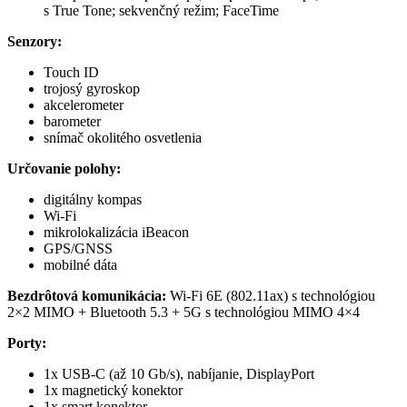
s True Tone; sekvenčný režim; FaceTime
Senzory:
Touch ID
trojosý gyroskop
akcelerometer
barometer
snímač okolitého osvetlenia
Určovanie polohy:
digitálny kompas
Wi-Fi
mikrolokalizácia iBeacon
GPS/GNSS
mobilné dáta
Bezdrôtová komunikácia:
Wi-Fi 6E (802.11ax) s technológiou
2×2 MIMO + Bluetooth 5.3 + 5G s technológiou MIMO 4×4
Porty:
1x USB-C (až 10 Gb/s), nabíjanie, DisplayPort
1x magnetický konektor
1x smart konektor