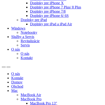
Doplnky pre iPhone X
Doplnky pre iPhone 7 Plus/ 8 Plus
Doplnky pre iPhone 7/8
Doplnky pre iPhone 6/ 6S
Doplnky pre iPad
Doplnky pre iPad a iPad Air
Windows
Notebooky
Služby a Servis
Revitalizácie
Servis
O nás
O nás
Kontakt
O nás
Kontakt
Domov
Obchod
Mac
MacBook Air
MacBook Pro
MacBook Pro 13″