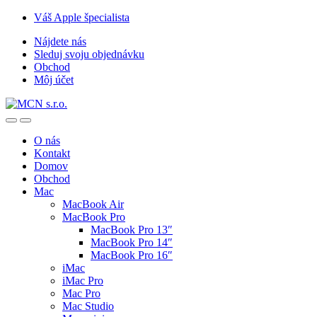
Skip
Skip
Váš Apple špecialista
to
to
Nájdete nás
navigation
content
Sleduj svoju objednávku
Obchod
Môj účet
O nás
Kontakt
Domov
Obchod
Mac
MacBook Air
MacBook Pro
MacBook Pro 13″
MacBook Pro 14″
MacBook Pro 16″
iMac
iMac Pro
Mac Pro
Mac Studio