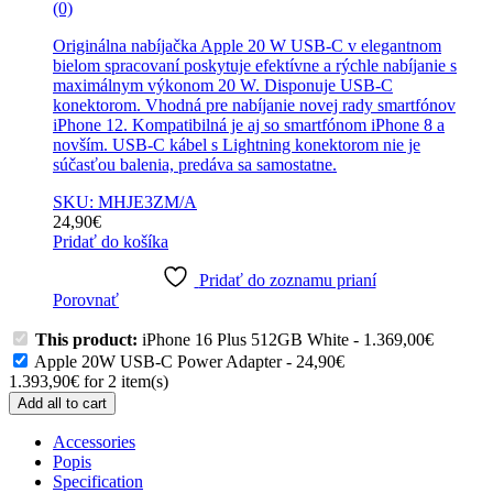
(0)
Originálna nabíjačka Apple 20 W USB-C v elegantnom
bielom spracovaní poskytuje efektívne a rýchle nabíjanie s
maximálnym výkonom 20 W. Disponuje USB-C
konektorom. Vhodná pre nabíjanie novej rady smartfónov
iPhone 12. Kompatibilná je aj so smartfónom iPhone 8 a
novším. USB-C kábel s Lightning konektorom nie je
súčasťou balenia, predáva sa samostatne.
SKU: MHJE3ZM/A
24,90
€
Pridať do košíka
Pridať do zoznamu prianí
Porovnať
This product:
iPhone 16 Plus 512GB White
-
1.369,00
€
Apple 20W USB-C Power Adapter
-
24,90
€
1.393,90
€
for
2
item(s)
Add all to cart
Accessories
Popis
Specification