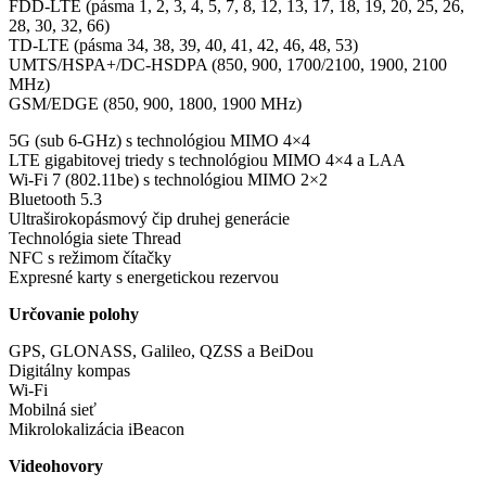
FDD-LTE (pásma 1, 2, 3, 4, 5, 7, 8, 12, 13, 17, 18, 19, 20, 25, 26,
28, 30, 32, 66)
TD-LTE (pásma 34, 38, 39, 40, 41, 42, 46, 48, 53)
UMTS/HSPA+/DC-HSDPA (850, 900, 1700/2100, 1900, 2100
MHz)
GSM/EDGE (850, 900, 1800, 1900 MHz)
5G (sub 6-GHz) s technológiou MIMO 4×4
LTE gigabitovej triedy s technológiou MIMO 4×4 a LAA
Wi-Fi 7 (802.11be) s technológiou MIMO 2×2
Bluetooth 5.3
Ultraširokopásmový čip druhej generácie
Technológia siete Thread
NFC s režimom čítačky
Expresné karty s energetickou rezervou
Určovanie polohy
GPS, GLONASS, Galileo, QZSS a BeiDou
Digitálny kompas
Wi-Fi
Mobilná sieť
Mikrolokalizácia iBeacon
Videohovory