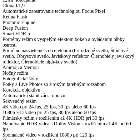
Clona f/1,9
Automatické zaostrovanie technológiou Focus Pixel
Retina Flash
Photonic Engine
Deep Fusion
Smart HDR 5
Portrétny režim s vyspelým efektom bokeh a ovládaním hĺbky
ostrosti
Portrétne nasvietenie so 6 efektami (Prirodzené svetlo, Štúdiové
svetlo, Obrysové svetlo, Javiskový reflektor, Čiernobiely javiskový
reflektor, Čiernobiele high-key svetlo)
Animoji a Memoji
Nočný režim
Fotografické štýly
Fotky a Live Photos so širokým farebným rozsahom
Korekcia objektívu
Automatická stabilizácia obrazu
Sekvenčný režim
4K video pri 24 fps, 25 fps, 30 fps alebo 60 fps
1080p HD video pri 25 fps, 30 fps alebo 60 fps
Filmársky režim s rozlíšením až 4K HDR pri 30 fps
Nahrávanie HDR videa s Dolby Vision s rozlíšením až 4K pri 60
fps
Spomalené video v rozlíšení 1080p pri 120 fps