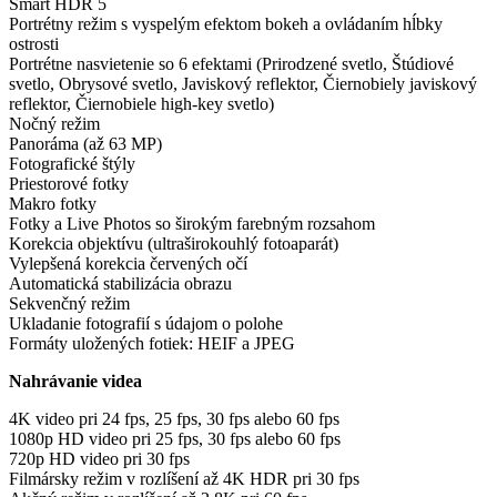
Smart HDR 5
Portrétny režim s vyspelým efektom bokeh a ovládaním hĺbky
ostrosti
Portrétne nasvietenie so 6 efektami (Prirodzené svetlo, Štúdiové
svetlo, Obrysové svetlo, Javiskový reflektor, Čiernobiely javiskový
reflektor, Čiernobiele high-key svetlo)
Nočný režim
Panoráma (až 63 MP)
Fotografické štýly
Priestorové fotky
Makro fotky
Fotky a Live Photos so širokým farebným rozsahom
Korekcia objektívu (ultraširokouhlý fotoaparát)
Vylepšená korekcia červených očí
Automatická stabilizácia obrazu
Sekvenčný režim
Ukladanie fotografií s údajom o polohe
Formáty uložených fotiek: HEIF a JPEG
Nahrávanie videa
4K video pri 24 fps, 25 fps, 30 fps alebo 60 fps
1080p HD video pri 25 fps, 30 fps alebo 60 fps
720p HD video pri 30 fps
Filmársky režim v rozlíšení až 4K HDR pri 30 fps