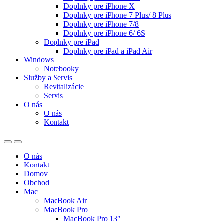
Doplnky pre iPhone X
Doplnky pre iPhone 7 Plus/ 8 Plus
Doplnky pre iPhone 7/8
Doplnky pre iPhone 6/ 6S
Doplnky pre iPad
Doplnky pre iPad a iPad Air
Windows
Notebooky
Služby a Servis
Revitalizácie
Servis
O nás
O nás
Kontakt
O nás
Kontakt
Domov
Obchod
Mac
MacBook Air
MacBook Pro
MacBook Pro 13″