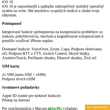
iOS 18
iOS 18 je najosobnejší a najlepšie zabezpečený mobilný operačný
systém na svete. Má množstvo vyspelých funkcií a chráni tvoje
súkromie.
Prístupnosť
Integrované funkcie sprístupnenia na kompenzáciu problémov so
zrakom, pohyblivosťou, sluchom a kognitívnymi schopnosťami ti
pomôžu využívať iPhone naplno.
Dostupné funkcie: VoiceOver, Zoom, Lupa, Podpora sledovania
očí, Podpora RTT a TTY, Switch Control, Skryté titulky,
AssistiveTouch, Prečítanie obsahu, Hlasové skratky, Živá reč
SIM karta
2x SIM (nano-SIM + eSIM)
Podpora dvoch eSIM
Systémové požiadavky
Apple ID (nutné pre niektoré funkcie)
Prístup na internet
Na objednávku
Na objednávku
Pre synchronizáciu s Macom alebo PC vyžaduje:
Skladom