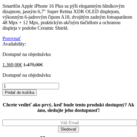
Smartfón Apple iPhone 16 Plus sa pýši elegantným hliníkovým
dizajnom, jasným 6,7″ Super Retina XDR OLED displejom,
výkonným 6-jadrovým čipom A18, dvojitým zadným fotoaparátom
48 Mpx + 12 Mpx, praktickým akčným tlačidlom a ochranou
displeja v podobe Ceramic Shield.
Porovnať
Availability:
Dostupné na objednávku
1.369,00
€
1.479,00
€
Dostupné na objednávku
iPhone
16
Pridať do košíka
Plus
512GB
Chcete vedieť ako prvý, keď bude tento produkt dostupný? Ak
White
áno, sledujte jeho dostupnosť!
quantity