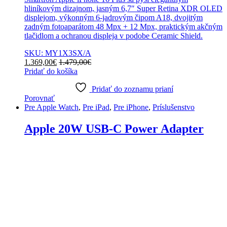
hliníkovým dizajnom, jasným 6,7″ Super Retina XDR OLED
displejom, výkonným 6-jadrovým čipom A18, dvojitým
zadným fotoaparátom 48 Mpx + 12 Mpx, praktickým akčným
tlačidlom a ochranou displeja v podobe Ceramic Shield.
SKU: MY1X3SX/A
1.369,00
€
1.479,00
€
Pridať do košíka
Pridať do zoznamu prianí
Porovnať
Pre Apple Watch
,
Pre iPad
,
Pre iPhone
,
Príslušenstvo
Apple 20W USB-C Power Adapter