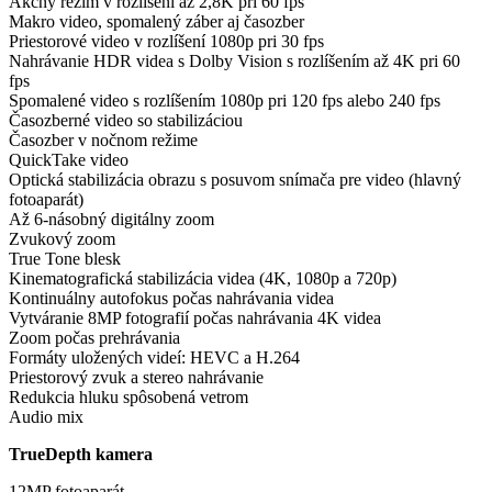
Akčný režim v rozlíšení až 2,8K pri 60 fps
Makro video, spomalený záber aj časozber
Priestorové video v rozlíšení 1080p pri 30 fps
Nahrávanie HDR videa s Dolby Vision s rozlíšením až 4K pri 60
fps
Spomalené video s rozlíšením 1080p pri 120 fps alebo 240 fps
Časozberné video so stabilizáciou
Časozber v nočnom režime
QuickTake video
Optická stabilizácia obrazu s posuvom snímača pre video (hlavný
fotoaparát)
Až 6-násobný digitálny zoom
Zvukový zoom
True Tone blesk
Kinematografická stabilizácia videa (4K, 1080p a 720p)
Kontinuálny autofokus počas nahrávania videa
Vytváranie 8MP fotografií počas nahrávania 4K videa
Zoom počas prehrávania
Formáty uložených videí: HEVC a H.264
Priestorový zvuk a stereo nahrávanie
Redukcia hluku spôsobená vetrom
Audio mix
TrueDepth kamera
12MP fotoaparát