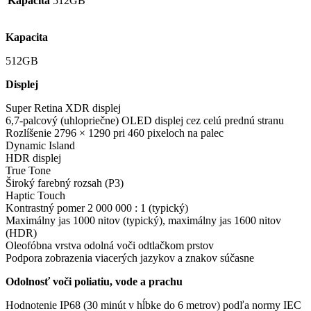
Kapacita
512GB
Kapacita
512GB
Displej
Super Retina XDR displej
6,7-palcový (uhlopriečne) OLED displej cez celú prednú stranu
Rozlíšenie 2796 × 1290 pri 460 pixeloch na palec
Dynamic Island
HDR displej
True Tone
Široký farebný rozsah (P3)
Haptic Touch
Kontrastný pomer 2 000 000 : 1 (typický)
Maximálny jas 1000 nitov (typický), maximálny jas 1600 nitov
(HDR)
Oleofóbna vrstva odolná voči odtlačkom prstov
Podpora zobrazenia viacerých jazykov a znakov súčasne
Odolnosť voči poliatiu, vode a prachu
Hodnotenie IP68 (30 minút v hĺbke do 6 metrov) podľa normy IEC