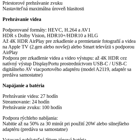
Priestorové prehrávanie zvuku
Nastaviteľná maximálna úroveň hlasitosti
Prehrávanie videa
Podporované formáty: HEVC, H.264 a AV1
HDR s Dolby Vision, HDR10+/HDR10 a HLG
Až 4K HDR AirPlay pre zrkadlenie a premietanie fotografií a videa
na Apple TV (2.gen alebo novšej) alebo Smart televízii s podporou
AirPlay
Podpora pre zrkadlenie videa a video výstupu: až 4K HDR cez
natívný výstup DisplayPortu prostredníctvom USB-C / USB-C
digitálneho AV viacportového adaptéru (model A2119, adaptér sa
predáva samostatne)
Napájanie a batéria
Prehrávanie videa: 27 hodín
Streamovanie: 24 hodín
Prehrávanie zvuku: 100 hodín
Podpora rýchleho nabíjania:
Nabitie až na 50% za 30 minút pri použití 20W alebo silnejšieho
adaptéru (predáva sa samostatne)
Vstavaná nabíjateľná lítium-iónová batéria