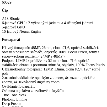
60529
Čip
A18 Bionic
6-jadrové CPU s 2 výkonnými jadrami a 4 účinnými jadrami
5-jadrové GPU
16-jadrový Neural Engine
Fotoaparát
Hlavný fotoaparát: 48MP, 26mm, clona f/1,6, optická stabilizácia
obrazu s posunom snímača, objektív, 100% Focus Pixels, fotky s
supervysokom rozlíšení ( 24MP a 48MP )
Podpora 12MP 2x priblíženie: 52 mm, clona f/1,6, optická
stabilizácia obrazu s posunom snímača, objektív, 100% Focus Pixels
Ultraširokouhlý fotoaparát: 12MP, 13mm, clona f/2,4, 120° zorné
pole
2-násobné oddialenie optickým zoomom, 4x rozsah optického
zoomu, až 10-násobný digitálny zoom
Ovládanie fotoaparátu
Ochrana objektívu zo zafírového kryštálu
True Tone blesk
Photonic Engine
Deep Fusion