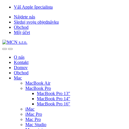
Skip
Skip
Váš Apple špecialista
to
to
Nájdete nás
navigation
content
Sleduj svoju objednávku
Obchod
Môj účet
O nás
Kontakt
Domov
Obchod
Mac
MacBook Air
MacBook Pro
MacBook Pro 13″
MacBook Pro 14″
MacBook Pro 16″
iMac
iMac Pro
Mac Pro
Mac Studio