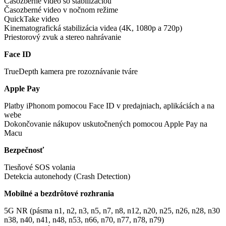
Časozberné video so stabilizáciou
Časozberné video v nočnom režime
QuickTake video
Kinematografická stabilizácia videa (4K, 1080p a 720p)
Priestorový zvuk a stereo nahrávanie
Face ID
TrueDepth kamera pre rozoznávanie tváre
Apple Pay
Platby iPhonom pomocou Face ID v predajniach, aplikáciách a na
webe
Dokončovanie nákupov uskutočnených pomocou Apple Pay na
Macu
Bezpečnosť
Tiesňové SOS volania
Detekcia autonehody (Crash Detection)
Mobilné a bezdrôtové rozhrania
5G NR (pásma n1, n2, n3, n5, n7, n8, n12, n20, n25, n26, n28, n30
n38, n40, n41, n48, n53, n66, n70, n77, n78, n79)