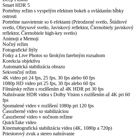
Smart HDR 5
Portrétny režim s vyspelým efektom bokeh a ovládaním hĺbky
ostrosti
Portrétne nasvietenie so 6 efektami (Prirodzené svetlo, Štúdiové
svetlo, Obrysové svetlo, Javiskový reflektor, Čiernobiely javiskový
reflektor, Čiernobiele high-key svetlo)
Animoji a Memoji
Nočný režim
Fotografické štýly
Fotky a Live Photos so širokým farebným rozsahom
Korekcia objektívu
Automatická stabilizácia obrazu
Sekvenčný režim
4K video pri 24 fps, 25 fps, 30 fps alebo 60 fps
1080p HD video pri 25 fps, 30 fps alebo 60 fps
Filmársky režim s rozlíšením až 4K HDR pri 30 fps
Nahrávanie HDR videa s Dolby Vision s rozlíšením až 4K pri 60
fps
Spomalené video v rozlíšení 1080p pri 120 fps
Časozberné video so stabilizáciou
Časozberné video v nočnom režime
QuickTake video
Kinematografická stabilizácia videa (4K, 1080p a 720p)
Priestorový zvuk a stereo nahrávanie