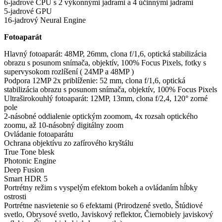
6-jadrové CPU s 2 výkonnými jadrami a 4 účinnými jadrami
5-jadrové GPU
16-jadrový Neural Engine
Fotoaparát
Hlavný fotoaparát: 48MP, 26mm, clona f/1,6, optická stabilizácia
obrazu s posunom snímača, objektív, 100% Focus Pixels, fotky s
supervysokom rozlíšení ( 24MP a 48MP )
Podpora 12MP 2x priblíženie: 52 mm, clona f/1,6, optická
stabilizácia obrazu s posunom snímača, objektív, 100% Focus Pixels
Ultraširokouhlý fotoaparát: 12MP, 13mm, clona f/2,4, 120° zorné
pole
2-násobné oddialenie optickým zoomom, 4x rozsah optického
zoomu, až 10-násobný digitálny zoom
Ovládanie fotoaparátu
Ochrana objektívu zo zafírového kryštálu
True Tone blesk
Photonic Engine
Deep Fusion
Smart HDR 5
Portrétny režim s vyspelým efektom bokeh a ovládaním hĺbky
ostrosti
Portrétne nasvietenie so 6 efektami (Prirodzené svetlo, Štúdiové
svetlo, Obrysové svetlo, Javiskový reflektor, Čiernobiely javiskový