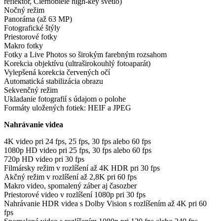
reflektor, Čiernobiele high-key svetlo)
Nočný režim
Panoráma (až 63 MP)
Fotografické štýly
Priestorové fotky
Makro fotky
Fotky a Live Photos so širokým farebným rozsahom
Korekcia objektívu (ultraširokouhlý fotoaparát)
Vylepšená korekcia červených očí
Automatická stabilizácia obrazu
Sekvenčný režim
Ukladanie fotografií s údajom o polohe
Formáty uložených fotiek: HEIF a JPEG
Nahrávanie videa
4K video pri 24 fps, 25 fps, 30 fps alebo 60 fps
1080p HD video pri 25 fps, 30 fps alebo 60 fps
720p HD video pri 30 fps
Filmársky režim v rozlíšení až 4K HDR pri 30 fps
Akčný režim v rozlíšení až 2,8K pri 60 fps
Makro video, spomalený záber aj časozber
Priestorové video v rozlíšení 1080p pri 30 fps
Nahrávanie HDR videa s Dolby Vision s rozlíšením až 4K pri 60
fps