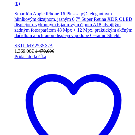
(0)
Smartfón Apple iPhone 16 Plus sa pýši elegantným
hliníkovým dizajnom, jasným 6,7″ Super Retina XDR OLED
displejom, výkonným 6-jadrovým čipom A18, dvojitým
zadným fotoaparátom 48 Mpx + 12 Mpx, praktickým akčným
tlačidlom a ochranou displeja v podobe Ceramic Shield.
SKU: MY253SX/A
1.369,00
€
1.479,00
€
Pridať do košíka