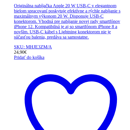
Originálna nabíjačka Apple 20 W USB-C v elegantnom
bielom spracovaní poskytuje efektívne a rýchle nabíjanie s
maximálnym výkonom 20 W. Disponuje USB-C
konektorom. Vhodná pre nabíjanie novej rady smartfónov
iPhone 12. Kompatibilná je aj so smartfónom iPhone 8 a
novším. USB-C kábel s Lightning konektorom nie je
súčasťou balenia, predáva sa samostatne.
SKU: MHJE3ZM/A
24,90
€
Pridať do košíka