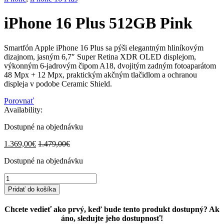
iPhone 16 Plus 512GB Pink
Smartfón Apple iPhone 16 Plus sa pýši elegantným hliníkovým
dizajnom, jasným 6,7″ Super Retina XDR OLED displejom,
výkonným 6-jadrovým čipom A18, dvojitým zadným fotoaparátom
48 Mpx + 12 Mpx, praktickým akčným tlačidlom a ochranou
displeja v podobe Ceramic Shield.
Porovnať
Availability:
Dostupné na objednávku
1.369,00
€
1.479,00
€
Dostupné na objednávku
iPhone
16
Pridať do košíka
Plus
512GB
Chcete vedieť ako prvý, keď bude tento produkt dostupný? Ak
Pink
áno, sledujte jeho dostupnosť!
quantity