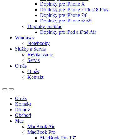
Doplnky pre iPhone X
Doplnky pre iPhone 7 Plus/ 8 Plus
Doplnky pre iPhone 7/8
Doplnky pre iPhone 6/ 6S
Doplnky pre iPad
Doplnky pre iPad a iPad Air
Windows
Notebooky
Služby a Servis
Revitalizácie
Servis
O nás
O nás
Kontakt
O nás
Kontakt
Domov
Obchod
Mac
MacBook Air
MacBook Pro
MacBook Pro 13″