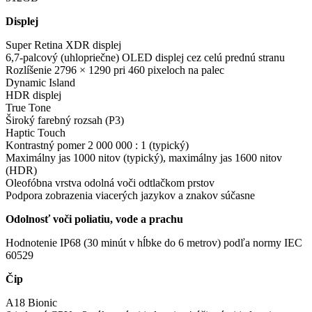
Displej
Super Retina XDR displej
6,7-palcový (uhlopriečne) OLED displej cez celú prednú stranu
Rozlíšenie 2796 × 1290 pri 460 pixeloch na palec
Dynamic Island
HDR displej
True Tone
Široký farebný rozsah (P3)
Haptic Touch
Kontrastný pomer 2 000 000 : 1 (typický)
Maximálny jas 1000 nitov (typický), maximálny jas 1600 nitov
(HDR)
Oleofóbna vrstva odolná voči odtlačkom prstov
Podpora zobrazenia viacerých jazykov a znakov súčasne
Odolnosť voči poliatiu, vode a prachu
Hodnotenie IP68 (30 minút v hĺbke do 6 metrov) podľa normy IEC
60529
Čip
A18 Bionic