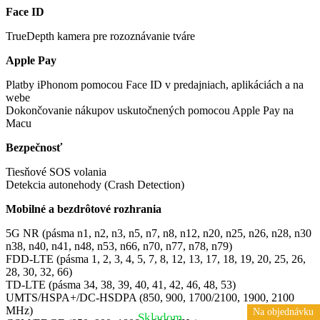
Face ID
TrueDepth kamera pre rozoznávanie tváre
Apple Pay
Platby iPhonom pomocou Face ID v predajniach, aplikáciách a na
webe
Dokončovanie nákupov uskutočnených pomocou Apple Pay na
Macu
Bezpečnosť
Tiesňové SOS volania
Detekcia autonehody (Crash Detection)
Mobilné a bezdrôtové rozhrania
5G NR (pásma n1, n2, n3, n5, n7, n8, n12, n20, n25, n26, n28, n30
n38, n40, n41, n48, n53, n66, n70, n77, n78, n79)
FDD-LTE (pásma 1, 2, 3, 4, 5, 7, 8, 12, 13, 17, 18, 19, 20, 25, 26,
28, 30, 32, 66)
TD-LTE (pásma 34, 38, 39, 40, 41, 42, 46, 48, 53)
UMTS/HSPA+/DC-HSDPA (850, 900, 1700/2100, 1900, 2100
MHz)
Na objednávku
Skladom