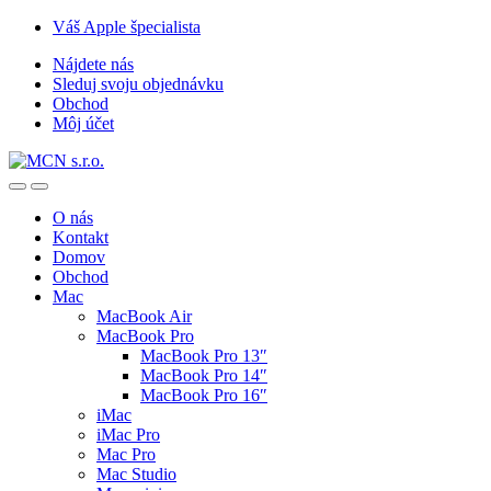
Skip
Skip
Váš Apple špecialista
to
to
Nájdete nás
navigation
content
Sleduj svoju objednávku
Obchod
Môj účet
O nás
Kontakt
Domov
Obchod
Mac
MacBook Air
MacBook Pro
MacBook Pro 13″
MacBook Pro 14″
MacBook Pro 16″
iMac
iMac Pro
Mac Pro
Mac Studio