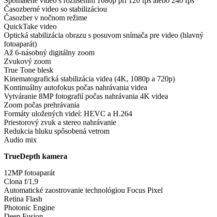
Spomalené video s rozlíšením 1080p pri 120 fps alebo 240 fps
Časozberné video so stabilizáciou
Časozber v nočnom režime
QuickTake video
Optická stabilizácia obrazu s posuvom snímača pre video (hlavný
fotoaparát)
Až 6-násobný digitálny zoom
Zvukový zoom
True Tone blesk
Kinematografická stabilizácia videa (4K, 1080p a 720p)
Kontinuálny autofokus počas nahrávania videa
Vytváranie 8MP fotografií počas nahrávania 4K videa
Zoom počas prehrávania
Formáty uložených videí: HEVC a H.264
Priestorový zvuk a stereo nahrávanie
Redukcia hluku spôsobená vetrom
Audio mix
TrueDepth kamera
12MP fotoaparát
Clona f/1,9
Automatické zaostrovanie technológiou Focus Pixel
Retina Flash
Photonic Engine
Deep Fusion