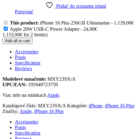
Pridať do zoznamu prianí
Porovnať
This product:
iPhone 16 Plus 256GB Ultramarine
-
1.129,00
€
Apple 20W USB-C Power Adapter
-
24,90
€
1.153,90
€
for
2
item(s)
Add all to cart
Accessories
Popis
Specification
Reviews
Modelové označenie:
MXY23SX/A
UPC/EAN:
195949723759
Viac info na stránkach
Apple
.
Katalógové číslo:
MXY23SX/A
Kategórie:
iPhone
,
iPhone 16 Plus
Značky:
Apple
,
iPhone 16 Plus
Accessories
Popis
Specification
Reviews