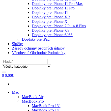
Doplnky pre iPhone 11 Pro Max
Doplnky pre iPhone 11 Pro
Doplnky pre iPhone 11
Doplnky pre iPhone XR
Doplnky pre iPhone X
Doplnky pre iPhone 7 Plus/ 8 Plus
Doplnky pre iPhone 7/8
Doplnky pre iPhone 6/ 6S
Doplnky pre iPad
Služby
Zásady ochrany osobných údajov
Všeobecné Obchodné Podmienky
Search
for:
0
0,00
€
Mac
MacBook Air
MacBook Pro
MacBook Pro 13″
MacBook Pro 14″