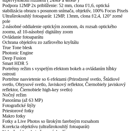
supervysokom rozlíšení ( 24MP a 48MP )
Podpora 12MP 2x priblíženie: 52 mm, clona f/1,6, optická
stabilizácia obrazu s posunom snímača, objektív, 100% Focus Pixels
Ultraširokouhlý fotoaparát: 12MP, 13mm, clona f/2,4, 120° zorné
pole
2-násobné oddialenie optickým zoomom, 4x rozsah optického
zoomu, až 10-násobný digitálny zoom
Ovládanie fotoaparátu
Ochrana objektívu zo zafírového kryštálu
True Tone blesk
Photonic Engine
Deep Fusion
Smart HDR 5
Portrétny režim s vyspelým efektom bokeh a ovládaním hĺbky
ostrosti
Portrétne nasvietenie so 6 efektami (Prirodzené svetlo, Štúdiové
svetlo, Obrysové svetlo, Javiskový reflektor, Čiernobiely javiskový
reflektor, Čiernobiele high-key svetlo)
Nočný režim
Panoráma (až 63 MP)
Fotografické štýly
Priestorové fotky
Makro fotky
Fotky a Live Photos so širokým farebným rozsahom
Korekcia objektívu (ultraširokouhlý fotoaparát)