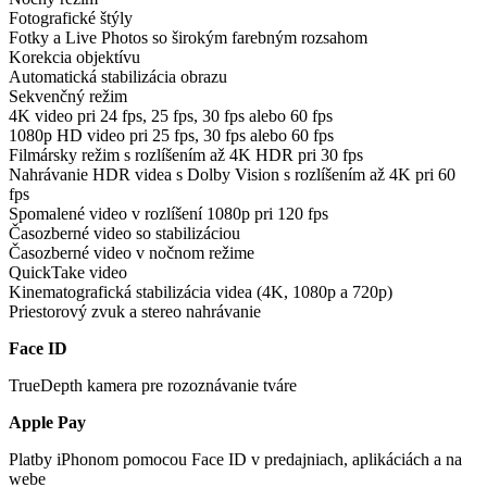
Fotografické štýly
Fotky a Live Photos so širokým farebným rozsahom
Korekcia objektívu
Automatická stabilizácia obrazu
Sekvenčný režim
4K video pri 24 fps, 25 fps, 30 fps alebo 60 fps
1080p HD video pri 25 fps, 30 fps alebo 60 fps
Filmársky režim s rozlíšením až 4K HDR pri 30 fps
Nahrávanie HDR videa s Dolby Vision s rozlíšením až 4K pri 60
fps
Spomalené video v rozlíšení 1080p pri 120 fps
Časozberné video so stabilizáciou
Časozberné video v nočnom režime
QuickTake video
Kinematografická stabilizácia videa (4K, 1080p a 720p)
Priestorový zvuk a stereo nahrávanie
Face ID
TrueDepth kamera pre rozoznávanie tváre
Apple Pay
Platby iPhonom pomocou Face ID v predajniach, aplikáciách a na
webe