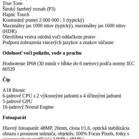
True Tone
Široký farebný rozsah (P3)
Haptic Touch
Kontrastný pomer 2 000 000 : 1 (typický)
Maximálny jas 1000 nitov (typický), maximálny jas 1600 nitov
(HDR)
Oleofóbna vrstva odolná voči odtlačkom prstov
Podpora zobrazenia viacerých jazykov a znakov súčasne
Odolnosť voči poliatiu, vode a prachu
Hodnotenie IP68 (30 minút v hĺbke do 6 metrov) podľa normy IEC
60529
Čip
A18 Bionic
6-jadrové CPU s 2 výkonnými jadrami a 4 účinnými jadrami
5-jadrové GPU
16-jadrový Neural Engine
Fotoaparát
Hlavný fotoaparát: 48MP, 26mm, clona f/1,6, optická stabilizácia
obrazu s posunom snímača, objektív, 100% Focus Pixels, fotky s