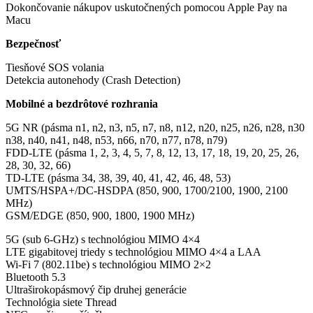
Dokončovanie nákupov uskutočnených pomocou Apple Pay na
Macu
Bezpečnosť
Tiesňové SOS volania
Detekcia autonehody (Crash Detection)
Mobilné a bezdrôtové rozhrania
5G NR (pásma n1, n2, n3, n5, n7, n8, n12, n20, n25, n26, n28, n30
n38, n40, n41, n48, n53, n66, n70, n77, n78, n79)
FDD-LTE (pásma 1, 2, 3, 4, 5, 7, 8, 12, 13, 17, 18, 19, 20, 25, 26,
28, 30, 32, 66)
TD-LTE (pásma 34, 38, 39, 40, 41, 42, 46, 48, 53)
UMTS/HSPA+/DC-HSDPA (850, 900, 1700/2100, 1900, 2100
MHz)
GSM/EDGE (850, 900, 1800, 1900 MHz)
5G (sub 6-GHz) s technológiou MIMO 4×4
LTE gigabitovej triedy s technológiou MIMO 4×4 a LAA
Wi-Fi 7 (802.11be) s technológiou MIMO 2×2
Bluetooth 5.3
Ultraširokopásmový čip druhej generácie
Technológia siete Thread