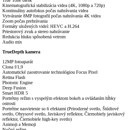
True Tone blesk
Kinematografická stabilizácia videa (4K, 1080p a 720p)
Kontinuálny autofokus počas nahrávania videa
Vytváranie 8MP fotografií počas nahrávania 4K videa
Zoom počas prehrávania
Formáty uložených videí: HEVC a H.264
Priestorový zvuk a stereo nahrávanie
Redukcia hluku spôsobená vetrom
Audio mix
TrueDepth kamera
12MP fotoaparát
Clona f/1,9
Automatické zaostrovanie technológiou Focus Pixel
Retina Flash
Photonic Engine
Deep Fusion
Smart HDR 5
Portrétny režim s vyspelým efektom bokeh a ovládaním hĺbky
ostrosti
Portrétne nasvietenie so 6 efektami (Prirodzené svetlo, Štúdiové
svetlo, Obrysové svetlo, Javiskový reflektor, Čiernobiely javiskový
reflektor, Čiernobiele high-key svetlo)
Animoji a Memoji
Nočný režim