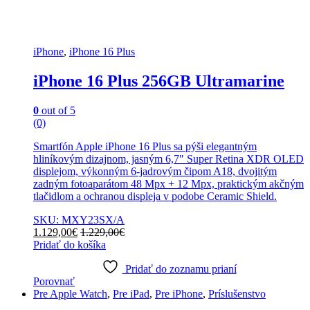
iPhone
,
iPhone 16 Plus
iPhone 16 Plus 256GB Ultramarine
0
out of 5
(0)
Smartfón Apple iPhone 16 Plus sa pýši elegantným
hliníkovým dizajnom, jasným 6,7″ Super Retina XDR OLED
displejom, výkonným 6-jadrovým čipom A18, dvojitým
zadným fotoaparátom 48 Mpx + 12 Mpx, praktickým akčným
tlačidlom a ochranou displeja v podobe Ceramic Shield.
SKU: MXY23SX/A
1.129,00
€
1.229,00
€
Pridať do košíka
Pridať do zoznamu prianí
Porovnať
Pre Apple Watch
,
Pre iPad
,
Pre iPhone
,
Príslušenstvo