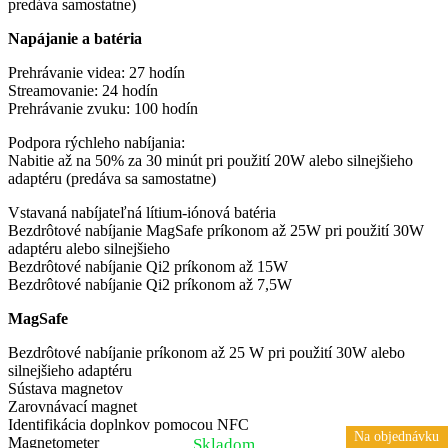
predáva samostatne)
Napájanie a batéria
Prehrávanie videa: 27 hodín
Streamovanie: 24 hodín
Prehrávanie zvuku: 100 hodín
Podpora rýchleho nabíjania:
Nabitie až na 50% za 30 minút pri použití 20W alebo silnejšieho
adaptéru (predáva sa samostatne)
Vstavaná nabíjateľná lítium-iónová batéria
Bezdrôtové nabíjanie MagSafe príkonom až 25W pri použití 30W
adaptéru alebo silnejšieho
Bezdrôtové nabíjanie Qi2 príkonom až 15W
Bezdrôtové nabíjanie Qi2 príkonom až 7,5W
MagSafe
Bezdrôtové nabíjanie príkonom až 25 W pri použití 30W alebo
silnejšieho adaptéru
Sústava magnetov
Zarovnávací magnet
Identifikácia doplnkov pomocou NFC
Na objednávku
Magnetometer
Skladom