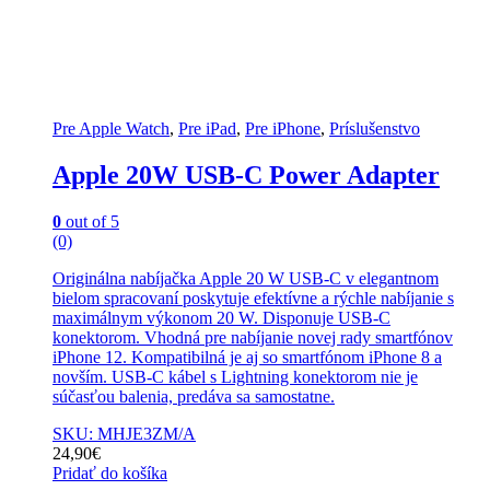
Pre Apple Watch
,
Pre iPad
,
Pre iPhone
,
Príslušenstvo
Apple 20W USB-C Power Adapter
0
out of 5
(0)
Originálna nabíjačka Apple 20 W USB-C v elegantnom
bielom spracovaní poskytuje efektívne a rýchle nabíjanie s
maximálnym výkonom 20 W. Disponuje USB-C
konektorom. Vhodná pre nabíjanie novej rady smartfónov
iPhone 12. Kompatibilná je aj so smartfónom iPhone 8 a
novším. USB-C kábel s Lightning konektorom nie je
súčasťou balenia, predáva sa samostatne.
SKU: MHJE3ZM/A
24,90
€
Pridať do košíka