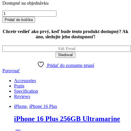
Dostupné na objednávku
iPhone
16
Pridať do košíka
Plus
256GB
Chcete vedieť ako prvý, keď bude tento produkt dostupný? Ak
Ultramarine
áno, sledujte jeho dostupnosť!
quantity
Pridať do zoznamu prianí
Porovnať
Accessories
Popis
Specification
Reviews
iPhone
,
iPhone 16 Plus
iPhone 16 Plus 256GB Ultramarine