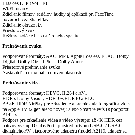
Hlas cez LTE (VoLTE)
Wi-Fi hovory
Zdieľanie filmov, seriálov, hudby aj aplikácií pri FaceTime
hovoroch cez SharePlay
Zdieľanie obrazovky
Priestorový zvuk
Režimy izolácie hlasu a širokého spektra
Prehrávanie zvuku
Podporované formáty: AAC, MP3, Apple Lossless, FLAC, Dolby
Digital, Dolby Digital Plus a Dolby Atmos
Priestorové prehrávanie zvuku
Nastaviteľná maximálna úroveň hlasitosti
Prehrávanie videa
Podporované formáty: HEVC, H.264 a AV1
HDR s Dolby Vision, HDR10+/HDR10 a HLG
Až 4K HDR AirPlay pre zrkadlenie a premietanie fotografií a videa
na Apple TV (2.gen alebo novšej) alebo Smart televízii s podporou
AirPlay
Podpora pre zrkadlenie videa a video výstupu: až 4K HDR cez
natívný výstup DisplayPortu prostredníctvom USB-C / USB-C
digitálneho AV viacportového adaptéru (model A2119, adaptér sa