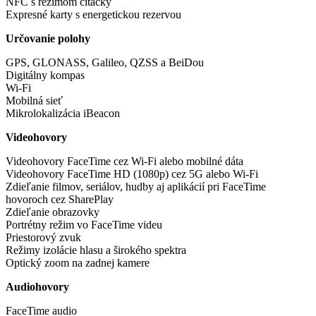
NFC s režimom čítačky
Expresné karty s energetickou rezervou
Určovanie polohy
GPS, GLONASS, Galileo, QZSS a BeiDou
Digitálny kompas
Wi-Fi
Mobilná sieť
Mikrolokalizácia iBeacon
Videohovory
Videohovory FaceTime cez Wi-Fi alebo mobilné dáta
Videohovory FaceTime HD (1080p) cez 5G alebo Wi-Fi
Zdieľanie filmov, seriálov, hudby aj aplikácií pri FaceTime
hovoroch cez SharePlay
Zdieľanie obrazovky
Portrétny režim vo FaceTime videu
Priestorový zvuk
Režimy izolácie hlasu a širokého spektra
Optický zoom na zadnej kamere
Audiohovory
FaceTime audio