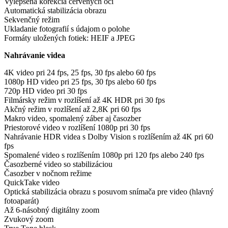
Vylepšená korekcia červených očí
Automatická stabilizácia obrazu
Sekvenčný režim
Ukladanie fotografií s údajom o polohe
Formáty uložených fotiek: HEIF a JPEG
Nahrávanie videa
4K video pri 24 fps, 25 fps, 30 fps alebo 60 fps
1080p HD video pri 25 fps, 30 fps alebo 60 fps
720p HD video pri 30 fps
Filmársky režim v rozlíšení až 4K HDR pri 30 fps
Akčný režim v rozlíšení až 2,8K pri 60 fps
Makro video, spomalený záber aj časozber
Priestorové video v rozlíšení 1080p pri 30 fps
Nahrávanie HDR videa s Dolby Vision s rozlíšením až 4K pri 60
fps
Spomalené video s rozlíšením 1080p pri 120 fps alebo 240 fps
Časozberné video so stabilizáciou
Časozber v nočnom režime
QuickTake video
Optická stabilizácia obrazu s posuvom snímača pre video (hlavný
fotoaparát)
Až 6-násobný digitálny zoom
Zvukový zoom