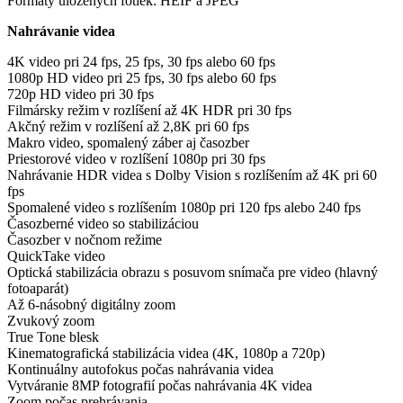
Formáty uložených fotiek: HEIF a JPEG
Nahrávanie videa
4K video pri 24 fps, 25 fps, 30 fps alebo 60 fps
1080p HD video pri 25 fps, 30 fps alebo 60 fps
720p HD video pri 30 fps
Filmársky režim v rozlíšení až 4K HDR pri 30 fps
Akčný režim v rozlíšení až 2,8K pri 60 fps
Makro video, spomalený záber aj časozber
Priestorové video v rozlíšení 1080p pri 30 fps
Nahrávanie HDR videa s Dolby Vision s rozlíšením až 4K pri 60
fps
Spomalené video s rozlíšením 1080p pri 120 fps alebo 240 fps
Časozberné video so stabilizáciou
Časozber v nočnom režime
QuickTake video
Optická stabilizácia obrazu s posuvom snímača pre video (hlavný
fotoaparát)
Až 6-násobný digitálny zoom
Zvukový zoom
True Tone blesk
Kinematografická stabilizácia videa (4K, 1080p a 720p)
Kontinuálny autofokus počas nahrávania videa
Vytváranie 8MP fotografií počas nahrávania 4K videa
Zoom počas prehrávania