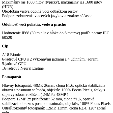
Maximálny jas 1000 nitov (typický), maximálny jas 1600 nitov
(HDR)
Oleofóbna vrstva odolná voči odtlačkom prstov
Podpora zobrazenia viacerých jazykov a znakov súčasne
Odolnosť voči poliatiu, vode a prachu
Hodnotenie IP68 (30 minút v hĺbke do 6 metrov) podľa normy IEC
60529
Čip
A18 Bionic
6-jadrové CPU s 2 výkonnými jadrami a 4 účinnými jadrami
5-jadrové GPU
16-jadrový Neural Engine
Fotoaparát
Hlavný fotoaparát: 48MP, 26mm, clona f/1,6, optická stabilizácia
obrazu s posunom snímača, objektív, 100% Focus Pixels, fotky s
supervysokom rozlíšení ( 24MP a 48MP )
Podpora 12MP 2x priblíženie: 52 mm, clona f/1,6, optická
stabilizácia obrazu s posunom snímača, objektív, 100% Focus Pixels
Ultraširokouhlý fotoaparát: 12MP, 13mm, clona f/2,4, 120° zorné
pole