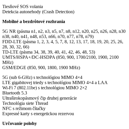
Tiesňové SOS volania
Detekcia autonehody (Crash Detection)
Mobilné a bezdrôtové rozhrania
5G NR (pásma n1, n2, n3, n5, n7, n8, n12, n20, n25, n26, n28, n30
n38, n40, n41, n48, n53, n66, n70, n77, n78, n79)
FDD-LTE (pásma 1, 2, 3, 4, 5, 7, 8, 12, 13, 17, 18, 19, 20, 25, 26,
28, 30, 32, 66)
TD-LTE (pásma 34, 38, 39, 40, 41, 42, 46, 48, 53)
UMTS/HSPA+/DC-HSDPA (850, 900, 1700/2100, 1900, 2100
MHz)
GSM/EDGE (850, 900, 1800, 1900 MHz)
5G (sub 6-GHz) s technológiou MIMO 4×4
LTE gigabitovej triedy s technológiou MIMO 4×4 a LAA
Wi-Fi 7 (802.11be) s technológiou MIMO 2×2
Bluetooth 5.3
Ultraširokopásmový čip druhej generácie
Technológia siete Thread
NFC s režimom čítačky
Expresné karty s energetickou rezervou
Určovanie polohy