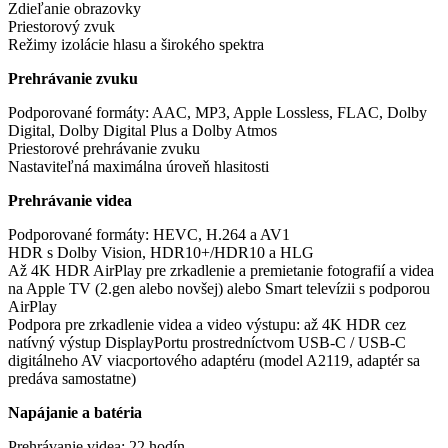
Zdieľanie obrazovky
Priestorový zvuk
Režimy izolácie hlasu a širokého spektra
Prehrávanie zvuku
Podporované formáty: AAC, MP3, Apple Lossless, FLAC, Dolby
Digital, Dolby Digital Plus a Dolby Atmos
Priestorové prehrávanie zvuku
Nastaviteľná maximálna úroveň hlasitosti
Prehrávanie videa
Podporované formáty: HEVC, H.264 a AV1
HDR s Dolby Vision, HDR10+/HDR10 a HLG
Až 4K HDR AirPlay pre zrkadlenie a premietanie fotografií a videa
na Apple TV (2.gen alebo novšej) alebo Smart televízii s podporou
AirPlay
Podpora pre zrkadlenie videa a video výstupu: až 4K HDR cez
natívný výstup DisplayPortu prostredníctvom USB-C / USB-C
digitálneho AV viacportového adaptéru (model A2119, adaptér sa
predáva samostatne)
Napájanie a batéria
Prehrávanie videa: 22 hodín