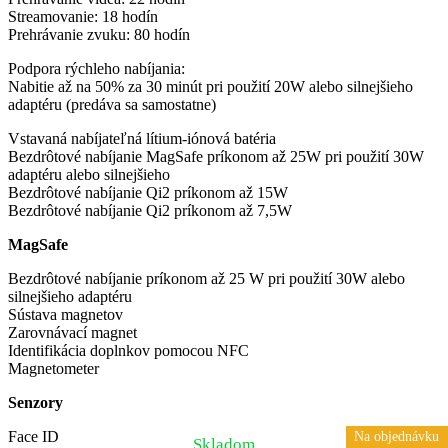
Streamovanie: 18 hodín
Prehrávanie zvuku: 80 hodín
Podpora rýchleho nabíjania:
Nabitie až na 50% za 30 minút pri použití 20W alebo silnejšieho
adaptéru (predáva sa samostatne)
Vstavaná nabíjateľná lítium-iónová batéria
Bezdrôtové nabíjanie MagSafe príkonom až 25W pri použití 30W
adaptéru alebo silnejšieho
Bezdrôtové nabíjanie Qi2 príkonom až 15W
Bezdrôtové nabíjanie Qi2 príkonom až 7,5W
MagSafe
Bezdrôtové nabíjanie príkonom až 25 W pri použití 30W alebo
silnejšieho adaptéru
Sústava magnetov
Zarovnávací magnet
Identifikácia doplnkov pomocou NFC
Magnetometer
Senzory
Face ID
Na objednávku
Skladom