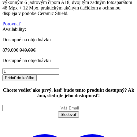
výkonným 6-jadrovým čipom A18, dvojitým zadným fotoaparátom
48 Mpx + 12 Mpx, praktickým akčným tlačidlom a ochranou
displeja v podobe Ceramic Shield.
Porovnať
Availability:
Dostupné na objednávku
879,00
€
949,00
€
Dostupné na objednávku
iPhone
16
Pridať do košíka
128GB
Teal
Chcete vedieť ako prvý, keď bude tento produkt dostupný? Ak
quantity
áno, sledujte jeho dostupnosť!