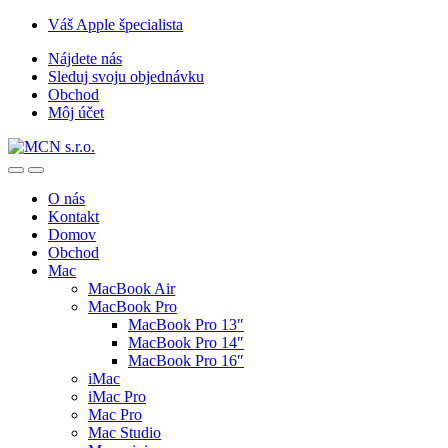
Skip
Skip
Váš Apple špecialista
to
to
Nájdete nás
navigation
content
Sleduj svoju objednávku
Obchod
Môj účet
O nás
Kontakt
Domov
Obchod
Mac
MacBook Air
MacBook Pro
MacBook Pro 13″
MacBook Pro 14″
MacBook Pro 16″
iMac
iMac Pro
Mac Pro
Mac Studio