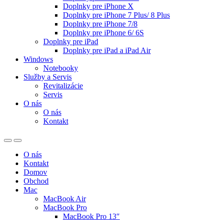
Doplnky pre iPhone X
Doplnky pre iPhone 7 Plus/ 8 Plus
Doplnky pre iPhone 7/8
Doplnky pre iPhone 6/ 6S
Doplnky pre iPad
Doplnky pre iPad a iPad Air
Windows
Notebooky
Služby a Servis
Revitalizácie
Servis
O nás
O nás
Kontakt
O nás
Kontakt
Domov
Obchod
Mac
MacBook Air
MacBook Pro
MacBook Pro 13″