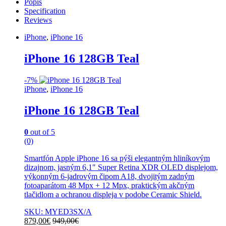
Popis
Specification
Reviews
iPhone
,
iPhone 16
iPhone 16 128GB Teal
-
7%
iPhone
,
iPhone 16
iPhone 16 128GB Teal
0
out of 5
(0)
Smartfón Apple iPhone 16 sa pýši elegantným hliníkovým
dizajnom, jasným 6,1″ Super Retina XDR OLED displejom,
výkonným 6-jadrovým čipom A18, dvojitým zadným
fotoaparátom 48 Mpx + 12 Mpx, praktickým akčným
tlačidlom a ochranou displeja v podobe Ceramic Shield.
SKU: MYED3SX/A
879,00
€
949,00
€