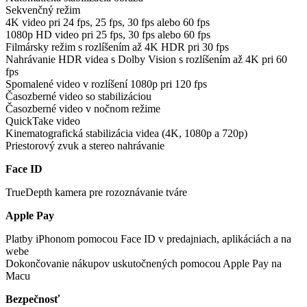
Sekvenčný režim
4K video pri 24 fps, 25 fps, 30 fps alebo 60 fps
1080p HD video pri 25 fps, 30 fps alebo 60 fps
Filmársky režim s rozlíšením až 4K HDR pri 30 fps
Nahrávanie HDR videa s Dolby Vision s rozlíšením až 4K pri 60
fps
Spomalené video v rozlíšení 1080p pri 120 fps
Časozberné video so stabilizáciou
Časozberné video v nočnom režime
QuickTake video
Kinematografická stabilizácia videa (4K, 1080p a 720p)
Priestorový zvuk a stereo nahrávanie
Face ID
TrueDepth kamera pre rozoznávanie tváre
Apple Pay
Platby iPhonom pomocou Face ID v predajniach, aplikáciách a na
webe
Dokončovanie nákupov uskutočnených pomocou Apple Pay na
Macu
Bezpečnosť