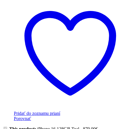
Pridať do zoznamu prianí
Porovnať
This product:
iPhone 16 128GB Teal
-
879,00
€