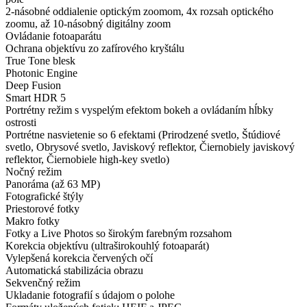
2-násobné oddialenie optickým zoomom, 4x rozsah optického
zoomu, až 10-násobný digitálny zoom
Ovládanie fotoaparátu
Ochrana objektívu zo zafírového kryštálu
True Tone blesk
Photonic Engine
Deep Fusion
Smart HDR 5
Portrétny režim s vyspelým efektom bokeh a ovládaním hĺbky
ostrosti
Portrétne nasvietenie so 6 efektami (Prirodzené svetlo, Štúdiové
svetlo, Obrysové svetlo, Javiskový reflektor, Čiernobiely javiskový
reflektor, Čiernobiele high-key svetlo)
Nočný režim
Panoráma (až 63 MP)
Fotografické štýly
Priestorové fotky
Makro fotky
Fotky a Live Photos so širokým farebným rozsahom
Korekcia objektívu (ultraširokouhlý fotoaparát)
Vylepšená korekcia červených očí
Automatická stabilizácia obrazu
Sekvenčný režim
Ukladanie fotografií s údajom o polohe