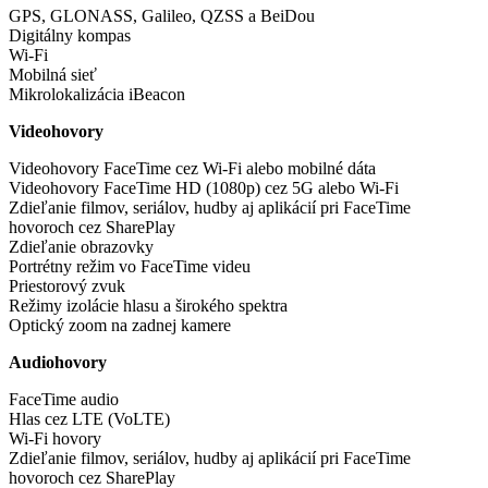
GPS, GLONASS, Galileo, QZSS a BeiDou
Digitálny kompas
Wi-Fi
Mobilná sieť
Mikrolokalizácia iBeacon
Videohovory
Videohovory FaceTime cez Wi-Fi alebo mobilné dáta
Videohovory FaceTime HD (1080p) cez 5G alebo Wi-Fi
Zdieľanie filmov, seriálov, hudby aj aplikácií pri FaceTime
hovoroch cez SharePlay
Zdieľanie obrazovky
Portrétny režim vo FaceTime videu
Priestorový zvuk
Režimy izolácie hlasu a širokého spektra
Optický zoom na zadnej kamere
Audiohovory
FaceTime audio
Hlas cez LTE (VoLTE)
Wi-Fi hovory
Zdieľanie filmov, seriálov, hudby aj aplikácií pri FaceTime
hovoroch cez SharePlay