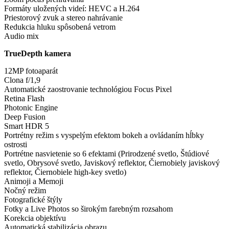
Formáty uložených videí: HEVC a H.264
Priestorový zvuk a stereo nahrávanie
Redukcia hluku spôsobená vetrom
Audio mix
TrueDepth kamera
12MP fotoaparát
Clona f/1,9
Automatické zaostrovanie technológiou Focus Pixel
Retina Flash
Photonic Engine
Deep Fusion
Smart HDR 5
Portrétny režim s vyspelým efektom bokeh a ovládaním hĺbky
ostrosti
Portrétne nasvietenie so 6 efektami (Prirodzené svetlo, Štúdiové
svetlo, Obrysové svetlo, Javiskový reflektor, Čiernobiely javiskový
reflektor, Čiernobiele high-key svetlo)
Animoji a Memoji
Nočný režim
Fotografické štýly
Fotky a Live Photos so širokým farebným rozsahom
Korekcia objektívu
Automatická stabilizácia obrazu