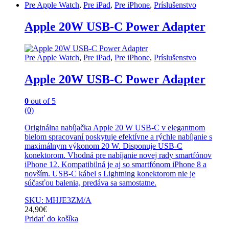
Pre Apple Watch
,
Pre iPad
,
Pre iPhone
,
Príslušenstvo
Apple 20W USB-C Power Adapter
Pre Apple Watch
,
Pre iPad
,
Pre iPhone
,
Príslušenstvo
Apple 20W USB-C Power Adapter
0
out of 5
(0)
Originálna nabíjačka Apple 20 W USB-C v elegantnom
bielom spracovaní poskytuje efektívne a rýchle nabíjanie s
maximálnym výkonom 20 W. Disponuje USB-C
konektorom. Vhodná pre nabíjanie novej rady smartfónov
iPhone 12. Kompatibilná je aj so smartfónom iPhone 8 a
novším. USB-C kábel s Lightning konektorom nie je
súčasťou balenia, predáva sa samostatne.
SKU: MHJE3ZM/A
24,90
€
Pridať do košíka