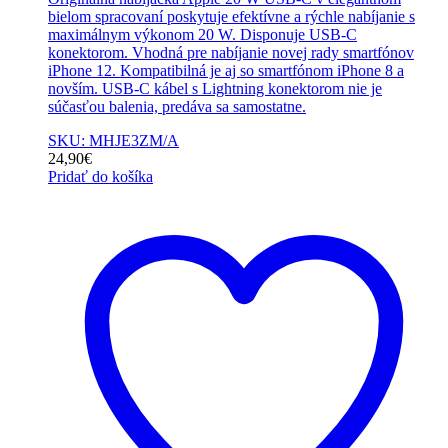
bielom spracovaní poskytuje efektívne a rýchle nabíjanie s
maximálnym výkonom 20 W. Disponuje USB-C
konektorom. Vhodná pre nabíjanie novej rady smartfónov
iPhone 12. Kompatibilná je aj so smartfónom iPhone 8 a
novším. USB-C kábel s Lightning konektorom nie je
súčasťou balenia, predáva sa samostatne.
SKU: MHJE3ZM/A
24,90
€
Pridať do košíka