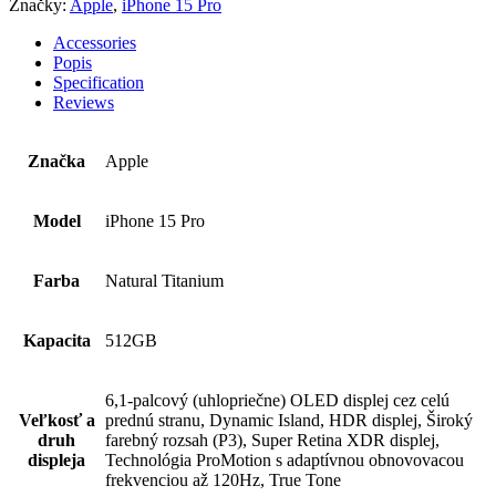
Značky:
Apple
,
iPhone 15 Pro
Accessories
Popis
Specification
Reviews
Značka
Apple
Model
iPhone 15 Pro
Farba
Natural Titanium
Kapacita
512GB
6,1-palcový (uhlopriečne) OLED displej cez celú
Veľkosť a
prednú stranu, Dynamic Island, HDR displej, Široký
druh
farebný rozsah (P3), Super Retina XDR displej,
displeja
Technológia ProMotion s adaptívnou obnovovacou
frekvenciou až 120Hz, True Tone