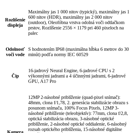
Maximálny jas 1 000 nitov (typický), maximálny jas 1
600 nitov (HDR), maximálny jas 2 000 nitov
Rozlíšenie
(outdoor), Oleofóbna vrstva odolná voči odtlačkom
displeja
prstov, Rozlíšenie 2556 × 1179 pri 460 pixeloch na
palec
Odolnosť
S hodnotením IP68 (maximálna hĺbka 6 metrov do 30
voči vode
minút) podľa normy IEC 60529
16-jadrový Neural Engine, 6-jadrové CPU s 2
Čip
výkonnými jadrami a 4 účinnými jadrami, 6-jadrové
GPU, A17 Pro
12MP 2-násobné priblíženie (quad-pixel snímač):
48mm, clona f/1,78, 2. generácia stabilizácie obrazu s
posunom snímača, 100% Focus Pixels, 12MP 3-
násobné priblíženie (teleobjektív): 77mm, clona f/2,8,
optická stabilizácia obrazu, 3-násobné optické
priblíženie, 2-násobné optické oddialenie, 6-násobný
rozsah optického priblíženia, 15-násobné digitálne
Kamera