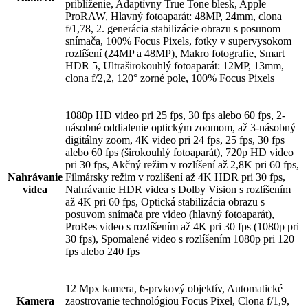
priblíženie, Adaptívny True Tone blesk, Apple
ProRAW, Hlavný fotoaparát: 48MP, 24mm, clona
f/1,78, 2. generácia stabilizácie obrazu s posunom
snímača, 100% Focus Pixels, fotky v supervysokom
rozlíšení (24MP a 48MP), Makro fotografie, Smart
HDR 5, Ultraširokouhlý fotoaparát: 12MP, 13mm,
clona f/2,2, 120° zorné pole, 100% Focus Pixels
1080p HD video pri 25 fps, 30 fps alebo 60 fps, 2-
násobné oddialenie optickým zoomom, až 3-násobný
digitálny zoom, 4K video pri 24 fps, 25 fps, 30 fps
alebo 60 fps (širokouhlý fotoaparát), 720p HD video
pri 30 fps, Akčný režim v rozlíšení až 2,8K pri 60 fps,
Nahrávanie
Filmársky režim v rozlíšení až 4K HDR pri 30 fps,
videa
Nahrávanie HDR videa s Dolby Vision s rozlíšením
až 4K pri 60 fps, Optická stabilizácia obrazu s
posuvom snímača pre video (hlavný fotoaparát),
ProRes video s rozlíšením až 4K pri 30 fps (1080p pri
30 fps), Spomalené video s rozlíšením 1080p pri 120
fps alebo 240 fps
12 Mpx kamera, 6-prvkový objektív, Automatické
Kamera
zaostrovanie technológiou Focus Pixel, Clona f/1,9,