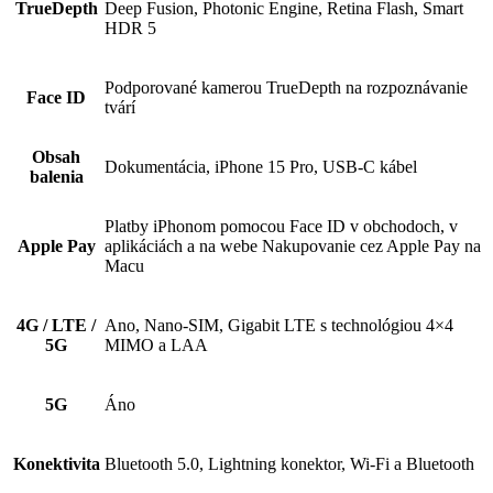
TrueDepth
Deep Fusion, Photonic Engine, Retina Flash, Smart
HDR 5
Podporované kamerou TrueDepth na rozpoznávanie
Face ID
tvárí
Obsah
Dokumentácia, iPhone 15 Pro, USB-C kábel
balenia
Platby iPhonom pomocou Face ID v obchodoch, v
Apple Pay
aplikáciách a na webe Nakupovanie cez Apple Pay na
Macu
4G / LTE /
Ano, Nano-SIM, Gigabit LTE s technológiou 4×4
5G
MIMO a LAA
5G
Áno
Konektivita
Bluetooth 5.0, Lightning konektor, Wi-Fi a Bluetooth