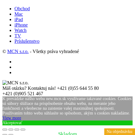
Obchod
Mac
iPad
iPhone
Watch
TV
Príslušenstvo
©
MCN s.r.o.
- Všetky práva vyhradené
Máš otázku? Kontaktuj nás!
+421 (0)55 644 55 80
+421 (0)905 521 467
K prevádzke nášho webu new.mcn.sk využívame takzvané cookies. Cookies
sú súbory slúžiace na prispôsobenie obsahu webu, na meranie jeho
funkčnosti a všeobecne na zaistenie vašej maximálnej spokojnosti.
Používaním tohto webu súhlasíte so spôsobom, akým s cookies nakladáme.
View more
Akceptovať
Na objednávku
Skladom