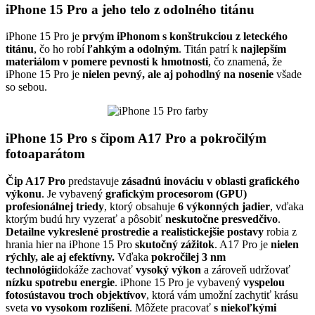
iPhone 15 Pro a jeho telo z odolného titánu
iPhone 15 Pro je
prvým iPhonom s konštrukciou z leteckého
titánu
, čo ho robí
ľahkým a odolným
. Titán patrí k
najlepším
materiálom v pomere pevnosti k hmotnosti
, čo znamená, že
iPhone 15 Pro je
nielen pevný, ale aj pohodlný na nosenie
všade
so sebou.
iPhone 15 Pro s čipom A17 Pro a pokročilým
fotoaparátom
Čip A17 Pro
predstavuje
zásadnú inováciu v oblasti grafického
výkonu
. Je vybavený
grafickým procesorom (GPU)
profesionálnej triedy
, ktorý obsahuje
6 výkonných jadier
, vďaka
ktorým budú hry vyzerať a pôsobiť
neskutočne presvedčivo
.
Detailne vykreslené prostredie a realistickejšie postavy
robia z
hrania hier na iPhone 15 Pro
skutočný zážitok
. A17 Pro je
nielen
rýchly, ale aj efektívny.
Vďaka
pokročilej 3 nm
technológií
dokáže zachovať
vysoký výkon
a zároveň udržovať
nízku spotrebu energie
. iPhone 15 Pro je vybavený
vyspelou
fotosústavou troch objektívov
, ktorá vám umožní zachytiť krásu
sveta
vo vysokom rozlíšení
. Môžete pracovať
s niekoľkými