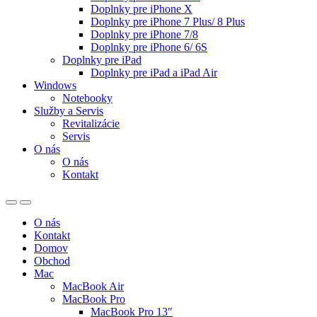
Doplnky pre iPhone X
Doplnky pre iPhone 7 Plus/ 8 Plus
Doplnky pre iPhone 7/8
Doplnky pre iPhone 6/ 6S
Doplnky pre iPad
Doplnky pre iPad a iPad Air
Windows
Notebooky
Služby a Servis
Revitalizácie
Servis
O nás
O nás
Kontakt
O nás
Kontakt
Domov
Obchod
Mac
MacBook Air
MacBook Pro
MacBook Pro 13″