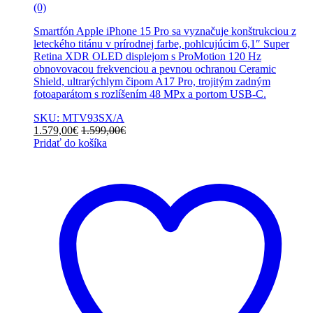
(0)
Smartfón Apple iPhone 15 Pro sa vyznačuje konštrukciou z
leteckého titánu v prírodnej farbe, pohlcujúcim 6,1″ Super
Retina XDR OLED displejom s ProMotion 120 Hz
obnovovacou frekvenciou a pevnou ochranou Ceramic
Shield, ultrarýchlym čipom A17 Pro, trojitým zadným
fotoaparátom s rozlíšením 48 MPx a portom USB-C.
SKU: MTV93SX/A
1.579,00
€
1.599,00
€
Pridať do košíka