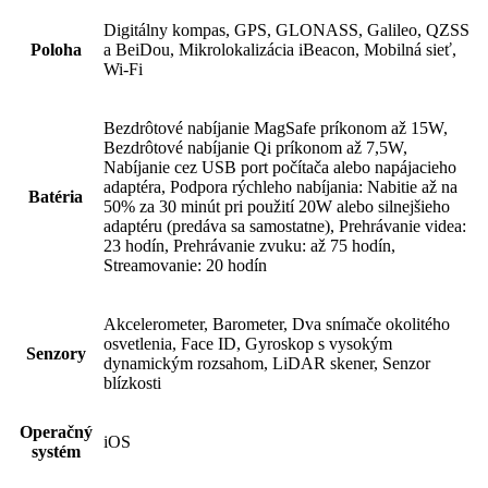
Digitálny kompas, GPS, GLONASS, Galileo, QZSS
Poloha
a BeiDou, Mikrolokalizácia iBeacon, Mobilná sieť,
Wi‑Fi
Bezdrôtové nabíjanie MagSafe príkonom až 15W,
Bezdrôtové nabíjanie Qi príkonom až 7,5W,
Nabíjanie cez USB port počítača alebo napájacieho
adaptéra, Podpora rýchleho nabíjania: Nabitie až na
Batéria
50% za 30 minút pri použití 20W alebo silnejšieho
adaptéru (predáva sa samostatne), Prehrávanie videa:
23 hodín, Prehrávanie zvuku: až 75 hodín,
Streamovanie: 20 hodín
Akcelerometer, Barometer, Dva snímače okolitého
osvetlenia, Face ID, Gyroskop s vysokým
Senzory
dynamickým rozsahom, LiDAR skener, Senzor
blízkosti
Operačný
iOS
systém