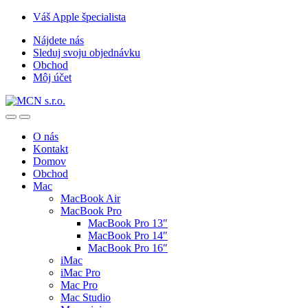
Skip
Skip
Váš Apple špecialista
to
to
Nájdete nás
navigation
content
Sleduj svoju objednávku
Obchod
Môj účet
O nás
Kontakt
Domov
Obchod
Mac
MacBook Air
MacBook Pro
MacBook Pro 13″
MacBook Pro 14″
MacBook Pro 16″
iMac
iMac Pro
Mac Pro
Mac Studio