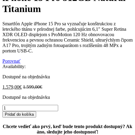
Titanium
Smartfón Apple iPhone 15 Pro sa vyznačuje konštrukciou z
leteckého titánu v prírodnej farbe, pohlcujúcim 6,1″ Super Retina
XDR OLED displejom s ProMotion 120 Hz obnovovacou
frekvenciou a pevnou ochranou Ceramic Shield, ultrarýchlym čipom
A17 Pro, trojitým zadným fotoaparátom s rozlíšením 48 MPx a
portom USB-C.
Porovnať
Availability:
Dostupné na objednávku
1.579,00
€
1.599,00
€
Dostupné na objednávku
iPhone
15
Pridať do košíka
Pro
512GB
Chcete vedieť ako prvý, keď bude tento produkt dostupný? Ak
Natural
áno, sledujte jeho dostupnosť!
Titanium