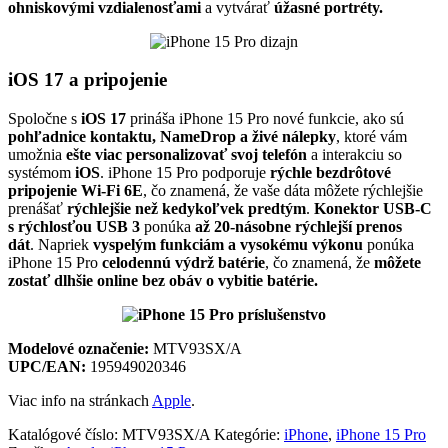
ohniskovými vzdialenosťami
a vytvárať
úžasné portréty.
iOS 17 a pripojenie
Spoločne s
iOS 17
prináša iPhone 15 Pro nové funkcie, ako sú
pohľadnice kontaktu, NameDrop a živé nálepky
, ktoré vám
umožnia
ešte viac personalizovať svoj telefón
a interakciu so
systémom
iOS
. iPhone 15 Pro podporuje
rýchle bezdrôtové
pripojenie Wi-Fi 6E
, čo znamená, že vaše dáta môžete rýchlejšie
prenášať
rýchlejšie než kedykoľvek predtým
.
Konektor USB-C
s rýchlosťou USB 3
ponúka
až 20-násobne rýchlejší prenos
dát
. Napriek
vyspelým funkciám a vysokému výkonu
ponúka
iPhone 15 Pro
celodennú výdrž batérie
, čo znamená, že
môžete
zostať dlhšie online bez obáv o vybitie batérie.
Modelové označenie:
MTV93SX/A
UPC/EAN:
195949020346
Viac info na stránkach
Apple
.
Katalógové číslo:
MTV93SX/A
Kategórie:
iPhone
,
iPhone 15 Pro