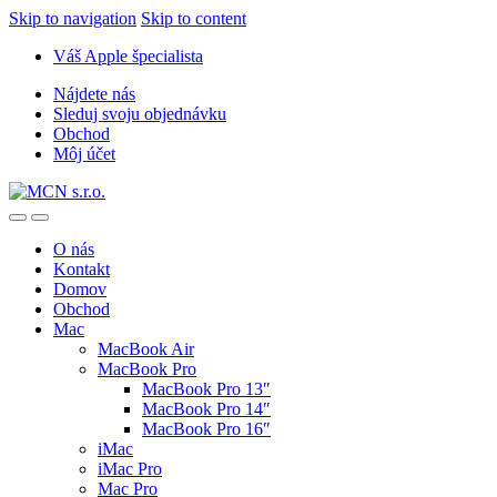
Skip to navigation
Skip to content
Váš Apple špecialista
Nájdete nás
Sleduj svoju objednávku
Obchod
Môj účet
O nás
Kontakt
Domov
Obchod
Mac
MacBook Air
MacBook Pro
MacBook Pro 13″
MacBook Pro 14″
MacBook Pro 16″
iMac
iMac Pro
Mac Pro