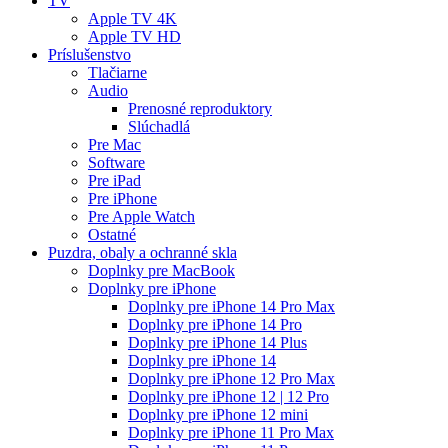
TV
Apple TV 4K
Apple TV HD
Príslušenstvo
Tlačiarne
Audio
Prenosné reproduktory
Slúchadlá
Pre Mac
Software
Pre iPad
Pre iPhone
Pre Apple Watch
Ostatné
Puzdra, obaly a ochranné skla
Doplnky pre MacBook
Doplnky pre iPhone
Doplnky pre iPhone 14 Pro Max
Doplnky pre iPhone 14 Pro
Doplnky pre iPhone 14 Plus
Doplnky pre iPhone 14
Doplnky pre iPhone 12 Pro Max
Doplnky pre iPhone 12 | 12 Pro
Doplnky pre iPhone 12 mini
Doplnky pre iPhone 11 Pro Max