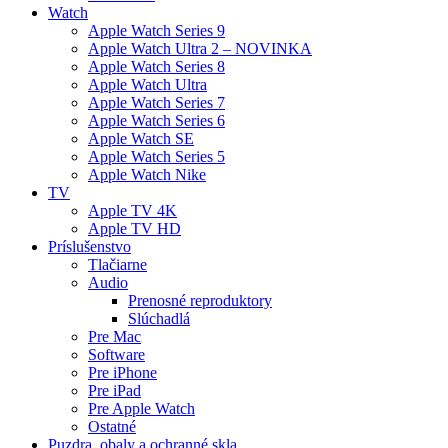
Watch
Apple Watch Series 9
Apple Watch Ultra 2 – NOVINKA
Apple Watch Series 8
Apple Watch Ultra
Apple Watch Series 7
Apple Watch Series 6
Apple Watch SE
Apple Watch Series 5
Apple Watch Nike
TV
Apple TV 4K
Apple TV HD
Príslušenstvo
Tlačiarne
Audio
Prenosné reproduktory
Slúchadlá
Pre Mac
Software
Pre iPhone
Pre iPad
Pre Apple Watch
Ostatné
Puzdra, obaly a ochranné skla