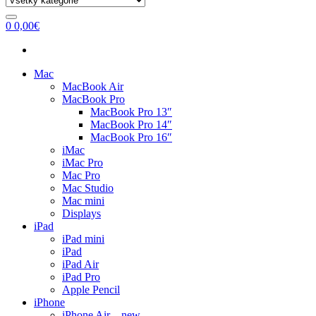
0
0,00
€
Mac
MacBook Air
MacBook Pro
MacBook Pro 13″
MacBook Pro 14″
MacBook Pro 16″
iMac
iMac Pro
Mac Pro
Mac Studio
Mac mini
Displays
iPad
iPad mini
iPad
iPad Air
iPad Pro
Apple Pencil
iPhone
iPhone Air – new