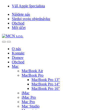
Skip
Skip
Váš Apple špecialista
to
to
Nájdete nás
navigation
content
Sleduj svoju objednávku
Obchod
Môj účet
O nás
Kontakt
Domov
Obchod
Mac
MacBook Air
MacBook Pro
MacBook Pro 13″
MacBook Pro 14″
MacBook Pro 16″
iMac
iMac Pro
Mac Pro
Mac Studio