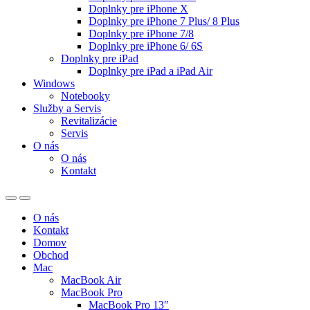
Doplnky pre iPhone X
Doplnky pre iPhone 7 Plus/ 8 Plus
Doplnky pre iPhone 7/8
Doplnky pre iPhone 6/ 6S
Doplnky pre iPad
Doplnky pre iPad a iPad Air
Windows
Notebooky
Služby a Servis
Revitalizácie
Servis
O nás
O nás
Kontakt
O nás
Kontakt
Domov
Obchod
Mac
MacBook Air
MacBook Pro
MacBook Pro 13″