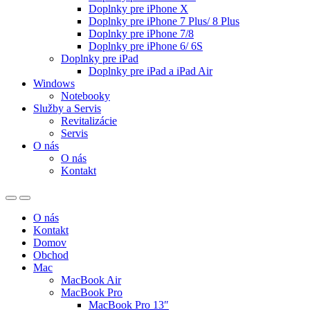
Doplnky pre iPhone X
Doplnky pre iPhone 7 Plus/ 8 Plus
Doplnky pre iPhone 7/8
Doplnky pre iPhone 6/ 6S
Doplnky pre iPad
Doplnky pre iPad a iPad Air
Windows
Notebooky
Služby a Servis
Revitalizácie
Servis
O nás
O nás
Kontakt
O nás
Kontakt
Domov
Obchod
Mac
MacBook Air
MacBook Pro
MacBook Pro 13″