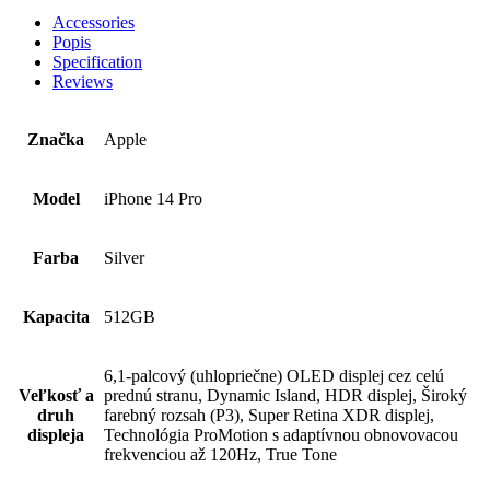
Accessories
Popis
Specification
Reviews
Značka
Apple
Model
iPhone 14 Pro
Farba
Silver
Kapacita
512GB
6,1-palcový (uhlopriečne) OLED displej cez celú
Veľkosť a
prednú stranu, Dynamic Island, HDR displej, Široký
druh
farebný rozsah (P3), Super Retina XDR displej,
displeja
Technológia ProMotion s adaptívnou obnovovacou
frekvenciou až 120Hz, True Tone