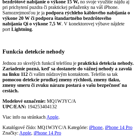
bezdrôtové nabíjanie o výkone 15 W,
no svoje využitie nájdu aj
pri prichytení puzdra či praktickej peňaženky na váš iPhone.
Samozrejmosťou je ja
podpora rýchleho káblového nabíjania o
výkone 20 W či podpora štandartného bezdrôtového
nabíjania Qi o výkone 7,5 W
. V konektorovej výbave nájdete
port
Lightning
.
Funkcia detekcie nehody
Jednou zo skvelých funkcií telefónu je
praktická detekcia nehody.
Zariadenie pozná, keď sa dostanete do vážnej nehody a zavolá
na linku 112
či vašim núdzovým kontaktom. Telefón sa tak
pomocou detekcie prudkej zmeny rýchlosti, zmeny tlaku,
zmeny smeru či zvuku nárazu postará o vašu bezpečnosť na
cestách.
Modelové označenie:
MQ1W3YC/A
UPC/EAN:
194253404132
Viac info na stránkach
Apple
.
Katalógové číslo:
MQ1W3YC/A
Kategórie:
iPhone
,
iPhone 14 Pro
Značky:
Apple
,
iPhone 14 Pro