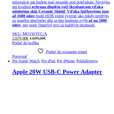
informácie tak budete mať neustále pod dohľadom. Nechýba
ani kvalitná
ochrana displeja voči škrabancom vďaka
odolnému sklu Ceramic Shield
.
Vďaka špičkovému jasu
až 1600 nitov
budú HDR videá vyzerať ako nikdy predtým,
za jasného slnečného dňa sa táto hodnota zvýši
až na 2000
nitov
, pre jasne čitateľný text za každých okolností.
SKU: MQ1W3YC/A
1.679,00
€
1.699,00
€
Pridať do košíka
Pridať do zoznamu prianí
Porovnať
Pre Apple Watch
,
Pre iPad
,
Pre iPhone
,
Príslušenstvo
Apple 20W USB-C Power Adapter