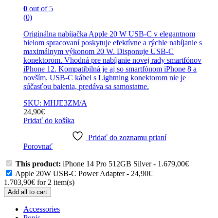
0
out of 5
(0)
Originálna nabíjačka Apple 20 W USB-C v elegantnom
bielom spracovaní poskytuje efektívne a rýchle nabíjanie s
maximálnym výkonom 20 W. Disponuje USB-C
konektorom. Vhodná pre nabíjanie novej rady smartfónov
iPhone 12. Kompatibilná je aj so smartfónom iPhone 8 a
novším. USB-C kábel s Lightning konektorom nie je
súčasťou balenia, predáva sa samostatne.
SKU: MHJE3ZM/A
24,90
€
Pridať do košíka
Pridať do zoznamu prianí
Porovnať
This product:
iPhone 14 Pro 512GB Silver
-
1.679,00
€
Apple 20W USB-C Power Adapter
-
24,90
€
1.703,90
€
for
2
item(s)
Add all to cart
Accessories
Popis