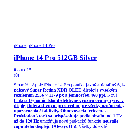
iPhone
,
iPhone 14 Pro
iPhone 14 Pro 512GB Silver
0
out of 5
(0)
Smartfón Apple iPhone 14 Pro ponúka
jasný a detailný 6,1-
palcový Super Retina XDR OLED displej s vysokým
rozlíšením 2556 × 1179 px a jemnosťou 460 ppi.
Nová
funkcia
Dynamic Island efektívne využíva oválny výrez v
displeji interaktívnym prostredím pre všetky oznámenia,
upozornenia či aktivity. Obnovovacia frekvencia
ProMotion ktorá sa prispôsobuje podla obsahu od 1 Hz
až do 120 Hz
umožňuje novú praktickú funkciu
neustále
zapnutého displeju (Always On).
Všetky dôležité