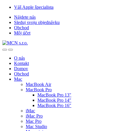
Skip
Skip
Váš Apple špecialista
to
to
Nájdete nás
navigation
content
Sleduj svoju objednávku
Obchod
Môj účet
O nás
Kontakt
Domov
Obchod
Mac
MacBook Air
MacBook Pro
MacBook Pro 13″
MacBook Pro 14″
MacBook Pro 16″
iMac
iMac Pro
Mac Pro
Mac Studio