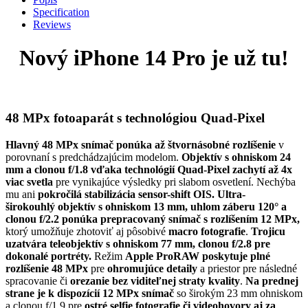
Specification
Reviews
Nový iPhone 14 Pro je už tu!
48 MPx fotoaparát s technológiou Quad-Pixel
Hlavný 48 MPx snímač ponúka až štvornásobné rozlíšenie
v
porovnaní s predchádzajúcim modelom.
Objektív s ohniskom 24
mm a clonou f/1.8 vďaka technológií Quad-Pixel zachytí až 4x
viac svetla
pre vynikajúce výsledky pri slabom osvetlení. Nechýba
mu ani
pokročilá stabilizácia sensor-shift OIS. Ultra-
širokouhlý objektív s ohniskom 13 mm, uhlom záberu 120° a
clonou f/2.2 ponúka prepracovaný snímač s rozlíšením 12 MPx,
ktorý umožňuje zhotoviť aj pôsobivé
macro fotografie
.
Trojicu
uzatvára teleobjektív s ohniskom 77 mm, clonou f/2.8 pre
dokonalé portréty.
Režim
Apple ProRAW poskytuje plné
rozlíšenie 48 MPx
pre
ohromujúce detaily
a priestor pre následné
spracovanie či
orezanie bez viditeľnej straty kvality
.
Na prednej
strane je k dispozícií 12 MPx snímač
so širokým 23 mm ohniskom
a clonou f/1.9 pre
ostré selfie fotografie či videohovory aj za