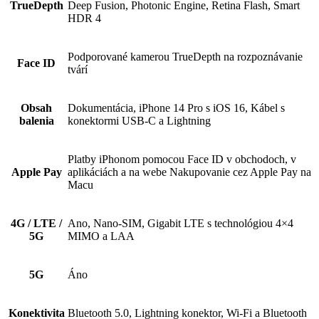
TrueDepth
Deep Fusion, Photonic Engine, Retina Flash, Smart
HDR 4
Podporované kamerou TrueDepth na rozpoznávanie
Face ID
tvárí
Obsah
Dokumentácia, iPhone 14 Pro s iOS 16, Kábel s
balenia
konektormi USB‑C a Lightning
Platby iPhonom pomocou Face ID v obchodoch, v
Apple Pay
aplikáciách a na webe Nakupovanie cez Apple Pay na
Macu
4G / LTE /
Ano, Nano-SIM, Gigabit LTE s technológiou 4×4
5G
MIMO a LAA
5G
Áno
Konektivita
Bluetooth 5.0, Lightning konektor, Wi-Fi a Bluetooth