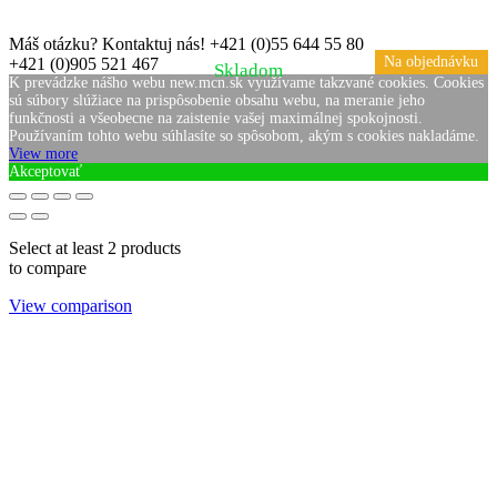
Máš otázku? Kontaktuj nás!
+421 (0)55 644 55 80
Na objednávku
Na objednávku
+421 (0)905 521 467
Skladom
K prevádzke nášho webu new.mcn.sk využívame takzvané cookies. Cookies
sú súbory slúžiace na prispôsobenie obsahu webu, na meranie jeho
funkčnosti a všeobecne na zaistenie vašej maximálnej spokojnosti.
Používaním tohto webu súhlasíte so spôsobom, akým s cookies nakladáme.
View more
Akceptovať
Select at least 2 products
to compare
View comparison