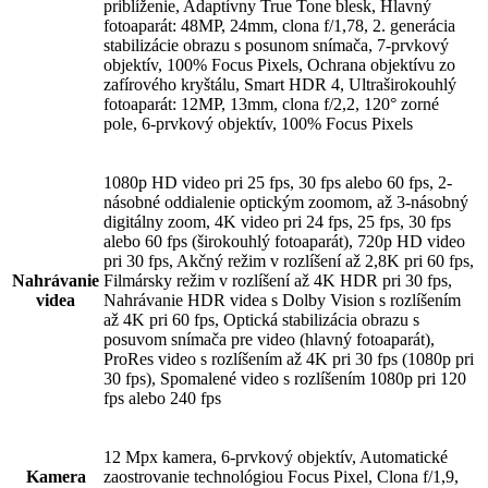
priblíženie, Adaptívny True Tone blesk, Hlavný
fotoaparát: 48MP, 24mm, clona f/1,78, 2. generácia
stabilizácie obrazu s posunom snímača, 7-prvkový
objektív, 100% Focus Pixels, Ochrana objektívu zo
zafírového kryštálu, Smart HDR 4, Ultraširokouhlý
fotoaparát: 12MP, 13mm, clona f/2,2, 120° zorné
pole, 6-prvkový objektív, 100% Focus Pixels
1080p HD video pri 25 fps, 30 fps alebo 60 fps, 2-
násobné oddialenie optickým zoomom, až 3-násobný
digitálny zoom, 4K video pri 24 fps, 25 fps, 30 fps
alebo 60 fps (širokouhlý fotoaparát), 720p HD video
pri 30 fps, Akčný režim v rozlíšení až 2,8K pri 60 fps,
Nahrávanie
Filmársky režim v rozlíšení až 4K HDR pri 30 fps,
videa
Nahrávanie HDR videa s Dolby Vision s rozlíšením
až 4K pri 60 fps, Optická stabilizácia obrazu s
posuvom snímača pre video (hlavný fotoaparát),
ProRes video s rozlíšením až 4K pri 30 fps (1080p pri
30 fps), Spomalené video s rozlíšením 1080p pri 120
fps alebo 240 fps
12 Mpx kamera, 6-prvkový objektív, Automatické
Kamera
zaostrovanie technológiou Focus Pixel, Clona f/1,9,