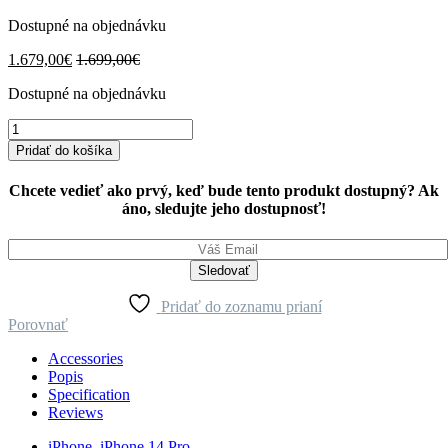
Dostupné na objednávku
1.679,00
€
1.699,00
€
Dostupné na objednávku
iPhone
14
Pridať do košíka
Pro
512GB
Chcete vedieť ako prvý, keď bude tento produkt dostupný? Ak
Silver
áno, sledujte jeho dostupnosť!
quantity
Pridať do zoznamu prianí
Porovnať
Accessories
Popis
Specification
Reviews
iPhone
,
iPhone 14 Pro