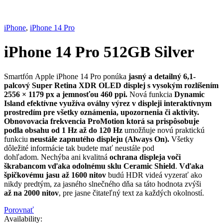
iPhone
,
iPhone 14 Pro
iPhone 14 Pro 512GB Silver
Smartfón Apple iPhone 14 Pro ponúka
jasný a detailný 6,1-
palcový Super Retina XDR OLED displej s vysokým rozlíšením
2556 × 1179 px a jemnosťou 460 ppi.
Nová funkcia
Dynamic
Island efektívne využíva oválny výrez v displeji interaktívnym
prostredím pre všetky oznámenia, upozornenia či aktivity.
Obnovovacia frekvencia ProMotion ktorá sa prispôsobuje
podla obsahu od 1 Hz až do 120 Hz
umožňuje novú praktickú
funkciu
neustále zapnutého displeju (Always On).
Všetky
dôležité informácie tak budete mať neustále pod
dohľadom. Nechýba ani kvalitná
ochrana displeja voči
škrabancom vďaka odolnému sklu Ceramic Shield
.
Vďaka
špičkovému jasu až 1600 nitov
budú HDR videá vyzerať ako
nikdy predtým, za jasného slnečného dňa sa táto hodnota zvýši
až na 2000 nitov
, pre jasne čitateľný text za každých okolností.
Porovnať
Availability: