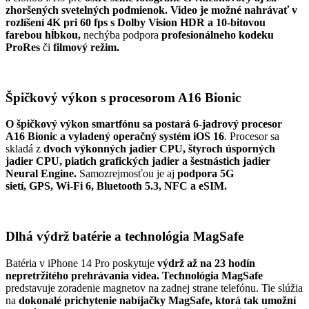
zhoršených svetelných podmienok. Video je možné nahrávať v
rozlíšení 4K pri 60 fps s Dolby Vision HDR a 10-bitovou
farebou hĺbkou,
nechýba podpora
profesionálneho kodeku
ProRes
či
filmový režim.
Špičkový výkon s procesorom A16 Bionic
O špičkový výkon smartfónu sa postará 6-jadrový procesor
A16 Bionic a vyladený operačný systém iOS 16
. Procesor sa
skladá z
dvoch výkonných jadier CPU, štyroch úsporných
jadier CPU, piatich grafických jadier a šestnástich jadier
Neural Engine.
Samozrejmosťou je aj
podpora 5G
sietí,
GPS, Wi-Fi 6, Bluetooth 5.3, NFC a eSIM.
Dlhá výdrž batérie a technológia MagSafe
Batéria v iPhone 14 Pro poskytuje
výdrž až na 23 hodín
nepretržitého prehrávania videa. Technológia MagSafe
predstavuje zoradenie magnetov na zadnej strane telefónu. Tie slúžia
na
dokonalé prichytenie nabíjačky MagSafe, ktorá tak umožní