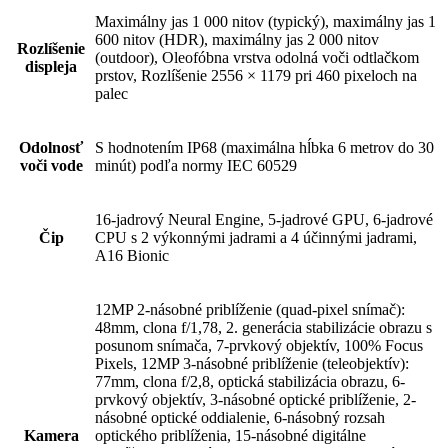
Maximálny jas 1 000 nitov (typický), maximálny jas 1
600 nitov (HDR), maximálny jas 2 000 nitov
Rozlíšenie
(outdoor), Oleofóbna vrstva odolná voči odtlačkom
displeja
prstov, Rozlíšenie 2556 × 1179 pri 460 pixeloch na
palec
Odolnosť
S hodnotením IP68 (maximálna hĺbka 6 metrov do 30
voči vode
minút) podľa normy IEC 60529
16-jadrový Neural Engine, 5-jadrové GPU, 6-jadrové
Čip
CPU s 2 výkonnými jadrami a 4 účinnými jadrami,
A16 Bionic
12MP 2-násobné priblíženie (quad-pixel snímač):
48mm, clona f/1,78, 2. generácia stabilizácie obrazu s
posunom snímača, 7-prvkový objektív, 100% Focus
Pixels, 12MP 3-násobné priblíženie (teleobjektív):
77mm, clona f/2,8, optická stabilizácia obrazu, 6-
prvkový objektív, 3-násobné optické priblíženie, 2-
násobné optické oddialenie, 6-násobný rozsah
Kamera
optického priblíženia, 15-násobné digitálne