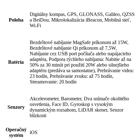
Digitálny kompas, GPS, GLONASS, Galileo, QZSS
Poloha
a BeiDou, Mikrolokalizácia iBeacon, Mobilná sieť,
Wi‑Fi
Bezdrôtové nabíjanie MagSafe príkonom až 15W,
Bezdrôtové nabíjanie Qi príkonom až 7,5W,
Nabíjanie cez USB port počítača alebo napájacieho
adaptéra, Podpora rýchleho nabíjania: Nabitie až na
Batéria
50% za 30 minút pri použití 20W alebo silnejšieho
adaptéru (predáva sa samostatne), Prehrávanie videa:
23 hodín, Prehrávanie zvuku: až 75 hodín,
Streamovanie: 20 hodín
Akcelerometer, Barometer, Dva snímače okolitého
osvetlenia, Face ID, Gyroskop s vysokým
Senzory
dynamickým rozsahom, LiDAR skener, Senzor
blízkosti
Operačný
iOS
systém