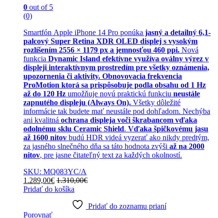
0
out of 5
(0)
Smartfón Apple iPhone 14 Pro ponúka
jasný a detailný 6,1-
palcový Super Retina XDR OLED displej s vysokým
rozlíšením 2556 × 1179 px a jemnosťou 460 ppi.
Nová
funkcia
Dynamic Island efektívne využíva oválny výrez v
displeji interaktívnym prostredím pre všetky oznámenia,
upozornenia či aktivity. Obnovovacia frekvencia
ProMotion ktorá sa prispôsobuje podla obsahu od 1 Hz
až do 120 Hz
umožňuje novú praktickú funkciu
neustále
zapnutého displeju (Always On).
Všetky dôležité
informácie tak budete mať neustále pod dohľadom. Nechýba
ani kvalitná
ochrana displeja voči škrabancom vďaka
odolnému sklu Ceramic Shield
.
Vďaka špičkovému jasu
až 1600 nitov
budú HDR videá vyzerať ako nikdy predtým,
za jasného slnečného dňa sa táto hodnota zvýši
až na 2000
nitov
, pre jasne čitateľný text za každých okolností.
SKU: MQ083YC/A
1.289,00
€
1.310,00
€
Pridať do košíka
Pridať do zoznamu prianí
Porovnať