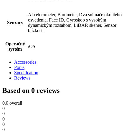
Akcelerometer, Barometer, Dva snímače okolitého
osvetlenia, Face ID, Gyroskop s vysokým
Senzory
dynamickým rozsahom, LiDAR skener, Senzor
blízkosti
Operačný
iOS
systém
Accessories
Popis
Specification
Reviews
Based on 0 reviews
0.0
overall
0
0
0
0
0