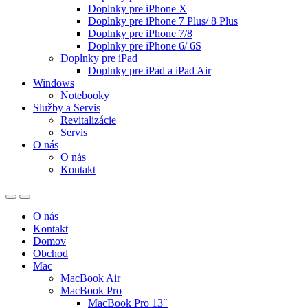
Doplnky pre iPhone X
Doplnky pre iPhone 7 Plus/ 8 Plus
Doplnky pre iPhone 7/8
Doplnky pre iPhone 6/ 6S
Doplnky pre iPad
Doplnky pre iPad a iPad Air
Windows
Notebooky
Služby a Servis
Revitalizácie
Servis
O nás
O nás
Kontakt
O nás
Kontakt
Domov
Obchod
Mac
MacBook Air
MacBook Pro
MacBook Pro 13″