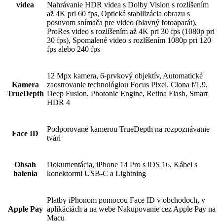
videa
Nahrávanie HDR videa s Dolby Vision s rozlíšením
až 4K pri 60 fps, Optická stabilizácia obrazu s
posuvom snímača pre video (hlavný fotoaparát),
ProRes video s rozlíšením až 4K pri 30 fps (1080p pri
30 fps), Spomalené video s rozlíšením 1080p pri 120
fps alebo 240 fps
12 Mpx kamera, 6-prvkový objektív, Automatické
Kamera
zaostrovanie technológiou Focus Pixel, Clona f/1,9,
TrueDepth
Deep Fusion, Photonic Engine, Retina Flash, Smart
HDR 4
Podporované kamerou TrueDepth na rozpoznávanie
Face ID
tvárí
Obsah
Dokumentácia, iPhone 14 Pro s iOS 16, Kábel s
balenia
konektormi USB‑C a Lightning
Platby iPhonom pomocou Face ID v obchodoch, v
Apple Pay
aplikáciách a na webe Nakupovanie cez Apple Pay na
Macu