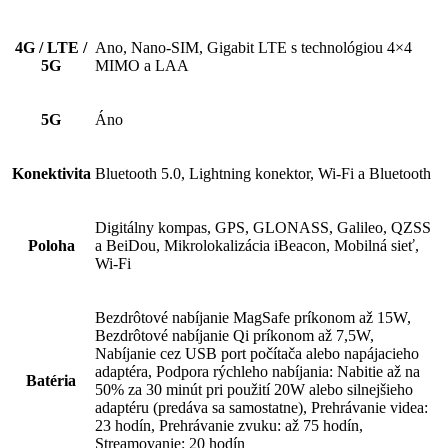
4G / LTE /
Ano, Nano-SIM, Gigabit LTE s technológiou 4×4
5G
MIMO a LAA
5G
Áno
Konektivita
Bluetooth 5.0, Lightning konektor, Wi-Fi a Bluetooth
Digitálny kompas, GPS, GLONASS, Galileo, QZSS
Poloha
a BeiDou, Mikrolokalizácia iBeacon, Mobilná sieť,
Wi‑Fi
Bezdrôtové nabíjanie MagSafe príkonom až 15W,
Bezdrôtové nabíjanie Qi príkonom až 7,5W,
Nabíjanie cez USB port počítača alebo napájacieho
adaptéra, Podpora rýchleho nabíjania: Nabitie až na
Batéria
50% za 30 minút pri použití 20W alebo silnejšieho
adaptéru (predáva sa samostatne), Prehrávanie videa:
23 hodín, Prehrávanie zvuku: až 75 hodín,
Streamovanie: 20 hodín