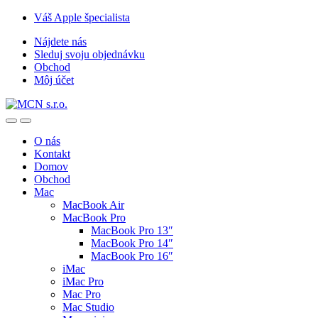
Skip
Skip
Váš Apple špecialista
to
to
Nájdete nás
navigation
content
Sleduj svoju objednávku
Obchod
Môj účet
O nás
Kontakt
Domov
Obchod
Mac
MacBook Air
MacBook Pro
MacBook Pro 13″
MacBook Pro 14″
MacBook Pro 16″
iMac
iMac Pro
Mac Pro
Mac Studio