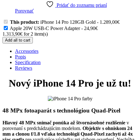
Pridať do zoznamu prianí
Porovnať
This product:
iPhone 14 Pro 128GB Gold
-
1.289,00
€
Apple 20W USB-C Power Adapter
-
24,90
€
1.313,90
€
for
2
item(s)
Add all to cart
Accessories
Popis
Specification
Reviews
Nový iPhone 14 Pro je už tu!
48 MPx fotoaparát s technológiou Quad-Pixel
Hlavný 48 MPx snímač ponúka až štvornásobné rozlíšenie
v
porovnaní s predchádzajúcim modelom.
Objektív s ohniskom 24
mm a clonou f/1.8 vďaka technológií Quad-Pixel zachytí až 4x
viac svetla
pre vynikajúce výsledky pri slabom osvetlení. Nechýba