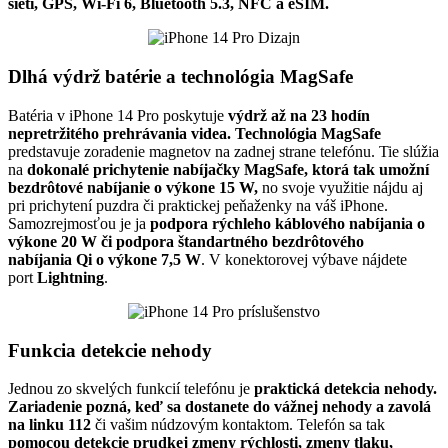
sietí,
GPS, Wi-Fi 6, Bluetooth 5.3, NFC a eSIM.
Dlhá výdrž batérie a technológia MagSafe
Batéria v iPhone 14 Pro poskytuje
výdrž až na 23 hodín
nepretržitého prehrávania videa. Technológia MagSafe
predstavuje zoradenie magnetov na zadnej strane telefónu. Tie slúžia
na
dokonalé prichytenie nabíjačky MagSafe, ktorá tak umožní
bezdrôtové nabíjanie o výkone 15 W,
no svoje využitie nájdu aj
pri prichytení puzdra či praktickej peňaženky na váš iPhone.
Samozrejmosťou je ja
podpora rýchleho káblového nabíjania o
výkone 20 W či podpora štandartného bezdrôtového
nabíjania Qi o výkone 7,5 W
. V konektorovej výbave nájdete
port
Lightning
.
Funkcia detekcie nehody
Jednou zo skvelých funkcií telefónu je
praktická detekcia nehody.
Zariadenie pozná, keď sa dostanete do vážnej nehody a zavolá
na linku 112
či vašim núdzovým kontaktom. Telefón sa tak
pomocou detekcie prudkej zmeny rýchlosti, zmeny tlaku,