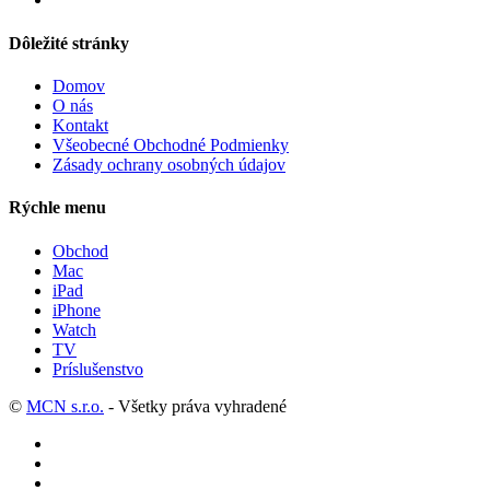
Dôležité stránky
Domov
O nás
Kontakt
Všeobecné Obchodné Podmienky
Zásady ochrany osobných údajov
Rýchle menu
Obchod
Mac
iPad
iPhone
Watch
TV
Príslušenstvo
©
MCN s.r.o.
- Všetky práva vyhradené