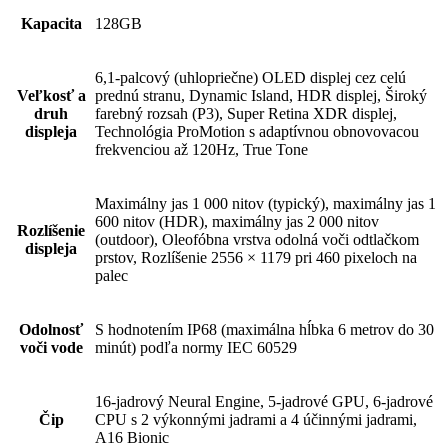
Kapacita
128GB
6,1-palcový (uhlopriečne) OLED displej cez celú
Veľkosť a
prednú stranu, Dynamic Island, HDR displej, Široký
druh
farebný rozsah (P3), Super Retina XDR displej,
displeja
Technológia ProMotion s adaptívnou obnovovacou
frekvenciou až 120Hz, True Tone
Maximálny jas 1 000 nitov (typický), maximálny jas 1
600 nitov (HDR), maximálny jas 2 000 nitov
Rozlíšenie
(outdoor), Oleofóbna vrstva odolná voči odtlačkom
displeja
prstov, Rozlíšenie 2556 × 1179 pri 460 pixeloch na
palec
Odolnosť
S hodnotením IP68 (maximálna hĺbka 6 metrov do 30
voči vode
minút) podľa normy IEC 60529
16-jadrový Neural Engine, 5-jadrové GPU, 6-jadrové
Čip
CPU s 2 výkonnými jadrami a 4 účinnými jadrami,
A16 Bionic