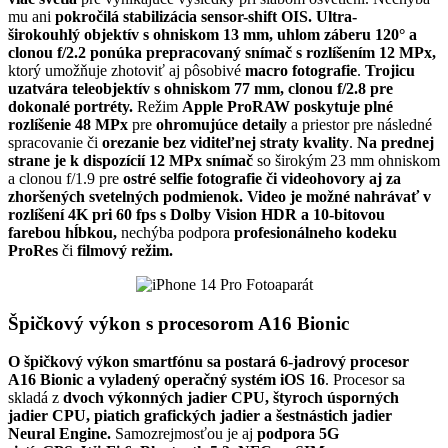
mu ani
pokročilá stabilizácia sensor-shift OIS. Ultra-
širokouhlý objektív s ohniskom 13 mm, uhlom záberu 120° a
clonou f/2.2 ponúka prepracovaný snímač s rozlíšením 12 MPx,
ktorý umožňuje zhotoviť aj pôsobivé
macro fotografie
.
Trojicu
uzatvára teleobjektív s ohniskom 77 mm, clonou f/2.8 pre
dokonalé portréty.
Režim
Apple ProRAW poskytuje plné
rozlíšenie 48 MPx
pre
ohromujúce detaily
a priestor pre následné
spracovanie či
orezanie bez viditeľnej straty kvality
.
Na prednej
strane je k dispozícií 12 MPx snímač
so širokým 23 mm ohniskom
a clonou f/1.9 pre
ostré selfie fotografie či videohovory aj za
zhoršených svetelných podmienok. Video je možné nahrávať v
rozlíšení 4K pri 60 fps s Dolby Vision HDR a 10-bitovou
farebou hĺbkou,
nechýba podpora
profesionálneho kodeku
ProRes
či
filmový režim.
Špičkový výkon s procesorom A16 Bionic
O špičkový výkon smartfónu sa postará 6-jadrový procesor
A16 Bionic a vyladený operačný systém iOS 16
. Procesor sa
skladá z
dvoch výkonných jadier CPU, štyroch úsporných
jadier CPU, piatich grafických jadier a šestnástich jadier
Neural Engine.
Samozrejmosťou je aj
podpora 5G