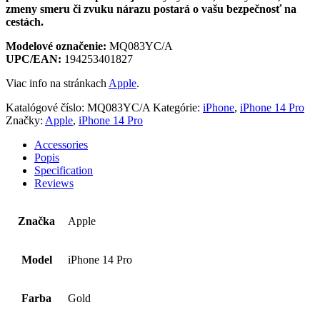
zmeny smeru či zvuku nárazu postará o vašu bezpečnosť na
cestách.
Modelové označenie:
MQ083YC/A
UPC/EAN:
194253401827
Viac info na stránkach
Apple
.
Katalógové číslo:
MQ083YC/A
Kategórie:
iPhone
,
iPhone 14 Pro
Značky:
Apple
,
iPhone 14 Pro
Accessories
Popis
Specification
Reviews
Značka
Apple
Model
iPhone 14 Pro
Farba
Gold