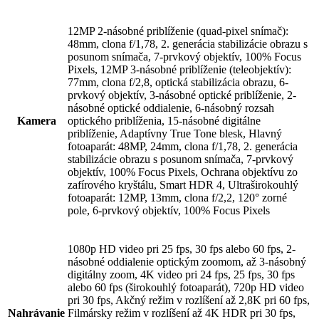
12MP 2-násobné priblíženie (quad-pixel snímač):
48mm, clona f/1,78, 2. generácia stabilizácie obrazu s
posunom snímača, 7-prvkový objektív, 100% Focus
Pixels, 12MP 3-násobné priblíženie (teleobjektív):
77mm, clona f/2,8, optická stabilizácia obrazu, 6-
prvkový objektív, 3-násobné optické priblíženie, 2-
násobné optické oddialenie, 6-násobný rozsah
Kamera
optického priblíženia, 15-násobné digitálne
priblíženie, Adaptívny True Tone blesk, Hlavný
fotoaparát: 48MP, 24mm, clona f/1,78, 2. generácia
stabilizácie obrazu s posunom snímača, 7-prvkový
objektív, 100% Focus Pixels, Ochrana objektívu zo
zafírového kryštálu, Smart HDR 4, Ultraširokouhlý
fotoaparát: 12MP, 13mm, clona f/2,2, 120° zorné
pole, 6-prvkový objektív, 100% Focus Pixels
1080p HD video pri 25 fps, 30 fps alebo 60 fps, 2-
násobné oddialenie optickým zoomom, až 3-násobný
digitálny zoom, 4K video pri 24 fps, 25 fps, 30 fps
alebo 60 fps (širokouhlý fotoaparát), 720p HD video
pri 30 fps, Akčný režim v rozlíšení až 2,8K pri 60 fps,
Nahrávanie
Filmársky režim v rozlíšení až 4K HDR pri 30 fps,