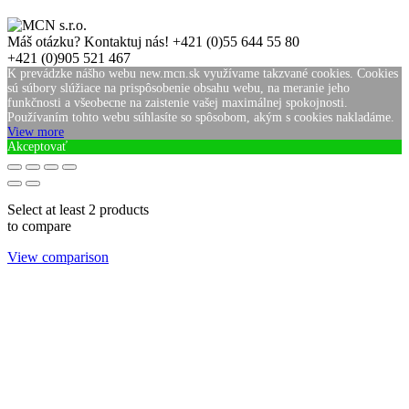
Máš otázku? Kontaktuj nás!
+421 (0)55 644 55 80
+421 (0)905 521 467
K prevádzke nášho webu new.mcn.sk využívame takzvané cookies. Cookies
sú súbory slúžiace na prispôsobenie obsahu webu, na meranie jeho
funkčnosti a všeobecne na zaistenie vašej maximálnej spokojnosti.
Používaním tohto webu súhlasíte so spôsobom, akým s cookies nakladáme.
View more
Akceptovať
Select at least 2 products
to compare
View comparison