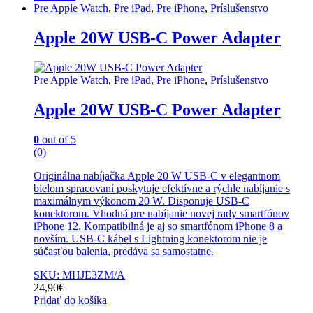
Pre Apple Watch
,
Pre iPad
,
Pre iPhone
,
Príslušenstvo
Apple 20W USB-C Power Adapter
Pre Apple Watch
,
Pre iPad
,
Pre iPhone
,
Príslušenstvo
Apple 20W USB-C Power Adapter
0
out of 5
(0)
Originálna nabíjačka Apple 20 W USB-C v elegantnom
bielom spracovaní poskytuje efektívne a rýchle nabíjanie s
maximálnym výkonom 20 W. Disponuje USB-C
konektorom. Vhodná pre nabíjanie novej rady smartfónov
iPhone 12. Kompatibilná je aj so smartfónom iPhone 8 a
novším. USB-C kábel s Lightning konektorom nie je
súčasťou balenia, predáva sa samostatne.
SKU: MHJE3ZM/A
24,90
€
Pridať do košíka