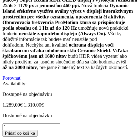
2556 × 1179 px a jemnosťou 460 ppi.
Nová funkcia
Dynamic
Island efektívne využíva oválny výrez v displeji interaktívnym
prostredím pre všetky oznámenia, upozornenia či aktivity.
Obnovovacia frekvencia ProMotion ktorá sa prispôsobuje
podla obsahu od 1 Hz až do 120 Hz
umožňuje novú praktickú
funkciu
neustále zapnutého displeju (Always On).
Všetky
dôležité informácie tak budete mať neustále pod
dohľadom. Nechýba ani kvalitná
ochrana displeja voči
škrabancom vďaka odolnému sklu Ceramic Shield
.
Vďaka
špičkovému jasu až 1600 nitov
budú HDR videá vyzerať ako
nikdy predtým, za jasného slnečného dňa sa táto hodnota zvýši
až na 2000 nitov
, pre jasne čitateľný text za každých okolností.
Porovnať
Availability:
Dostupné na objednávku
1.289,00
€
1.310,00
€
Dostupné na objednávku
iPhone
14
Pridať do košíka
Pro