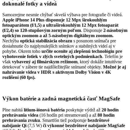
dokonalé fotky a videá
Samozrejme nesmie chýbať skvelá výbava pre fotografie či videá.
Apple iPhone 14 Plus
disponuje 12 Mpx širokouhlým
fotoaparátom (f/1,5) a ultraširokouhlým 12 Mpx fotoaparát
(f/2,4) so 120-stupňovým zorným poľom
. Disponuje
2-násobným
optickým zoomom a až 5-násobným digitálnym zoomom.
Nechýba
optická stabilizácia obrazu
s posunom snímača pre
dosiahnutie čo najplynulejších snímkov a stabilných videí aj v
pohybe. Okrem toho
určite oceníte aj zlepšenú technológiu pre
vyhotovenie fotiek v zlých svetelných podmienkach
. Telefón je
však
vybavený aj filmárskym režimom
, ktorý dokáže intuitívne
detekovať v zábere tie najdôležitejšie snímané objekty.
Možné je aj
nahrávanie videa v HDR s aktívnym Dolby Vision v 4K
rozlíšení (60 fps).
Výkon batérie a zadná magnetická časť MagSafe
Plne nabitá
lítium-iónová batéria
poskytuje výdrž až
20 hodín
prehrávania videa
(16 hodín pri streamovaní) a až
80 hodín
prehrávania zvuku
. Smartfón tiež podporuje
bezdrôtové
nabíjanie Qi
(7,5 W)
či výkonné bezdrôtové nabíjanie MagSafe