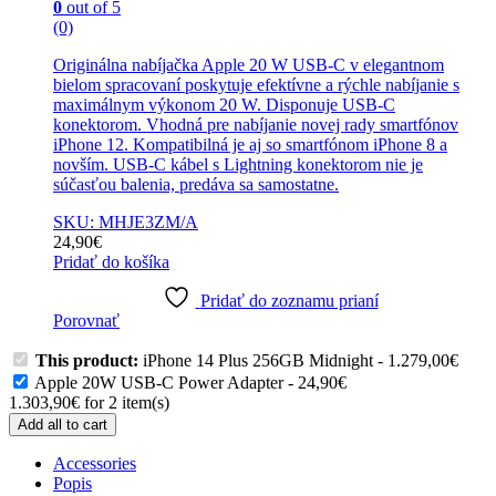
0
out of 5
(0)
Originálna nabíjačka Apple 20 W USB-C v elegantnom
bielom spracovaní poskytuje efektívne a rýchle nabíjanie s
maximálnym výkonom 20 W. Disponuje USB-C
konektorom. Vhodná pre nabíjanie novej rady smartfónov
iPhone 12. Kompatibilná je aj so smartfónom iPhone 8 a
novším. USB-C kábel s Lightning konektorom nie je
súčasťou balenia, predáva sa samostatne.
SKU: MHJE3ZM/A
24,90
€
Pridať do košíka
Pridať do zoznamu prianí
Porovnať
This product:
iPhone 14 Plus 256GB Midnight
-
1.279,00
€
Apple 20W USB-C Power Adapter
-
24,90
€
1.303,90
€
for
2
item(s)
Add all to cart
Accessories
Popis