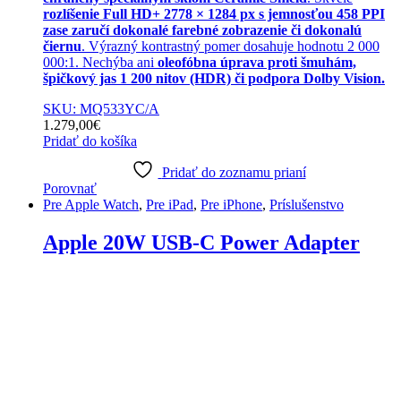
rozlíšenie Full HD+ 2778 × 1284 px s jemnosťou 458 PPI
zase zaručí dokonalé farebné zobrazenie či dokonalú
čiernu
. Výrazný kontrastný pomer dosahuje hodnotu 2 000
000:1. Nechýba ani
oleofóbna úprava proti šmuhám,
špičkový jas 1 200 nitov (HDR) či podpora Dolby Vision.
SKU: MQ533YC/A
1.279,00
€
Pridať do košíka
Pridať do zoznamu prianí
Porovnať
Pre Apple Watch
,
Pre iPad
,
Pre iPhone
,
Príslušenstvo
Apple 20W USB-C Power Adapter