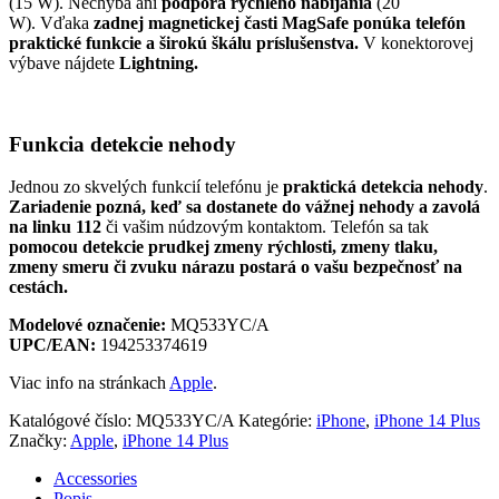
(15 W). Nechýba ani
podpora rýchleho nabíjania
(20
W). Vďaka
zadnej magnetickej časti
MagSafe ponúka telefón
praktické funkcie a širokú škálu príslušenstva.
V konektorovej
výbave nájdete
Lightning.
Funkcia detekcie nehody
Jednou zo skvelých funkcií telefónu je
praktická detekcia nehody
.
Zariadenie pozná, keď sa dostanete do vážnej nehody a zavolá
na linku 112
či vašim núdzovým kontaktom. Telefón sa tak
pomocou detekcie prudkej zmeny rýchlosti, zmeny tlaku,
zmeny smeru či zvuku nárazu postará o vašu bezpečnosť na
cestách.
Modelové označenie:
MQ533YC/A
UPC/EAN:
194253374619
Viac info na stránkach
Apple
.
Katalógové číslo:
MQ533YC/A
Kategórie:
iPhone
,
iPhone 14 Plus
Značky:
Apple
,
iPhone 14 Plus
Accessories
Popis