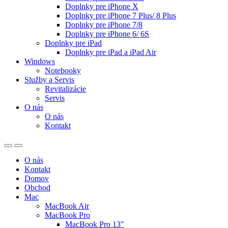
Doplnky pre iPhone X
Doplnky pre iPhone 7 Plus/ 8 Plus
Doplnky pre iPhone 7/8
Doplnky pre iPhone 6/ 6S
Doplnky pre iPad
Doplnky pre iPad a iPad Air
Windows
Notebooky
Služby a Servis
Revitalizácie
Servis
O nás
O nás
Kontakt
O nás
Kontakt
Domov
Obchod
Mac
MacBook Air
MacBook Pro
MacBook Pro 13″