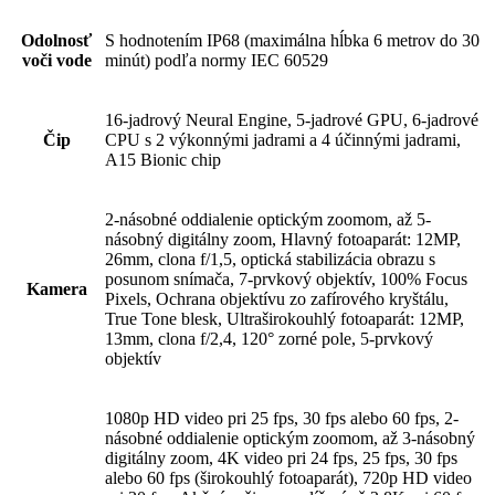
Odolnosť
S hodnotením IP68 (maximálna hĺbka 6 metrov do 30
voči vode
minút) podľa normy IEC 60529
16-jadrový Neural Engine, 5-jadrové GPU, 6-jadrové
Čip
CPU s 2 výkonnými jadrami a 4 účinnými jadrami,
A15 Bionic chip
2-násobné oddialenie optickým zoomom, až 5-
násobný digitálny zoom, Hlavný fotoaparát: 12MP,
26mm, clona f/1,5, optická stabilizácia obrazu s
posunom snímača, 7-prvkový objektív, 100% Focus
Kamera
Pixels, Ochrana objektívu zo zafírového kryštálu,
True Tone blesk, Ultraširokouhlý fotoaparát: 12MP,
13mm, clona f/2,4, 120° zorné pole, 5-prvkový
objektív
1080p HD video pri 25 fps, 30 fps alebo 60 fps, 2-
násobné oddialenie optickým zoomom, až 3-násobný
digitálny zoom, 4K video pri 24 fps, 25 fps, 30 fps
alebo 60 fps (širokouhlý fotoaparát), 720p HD video