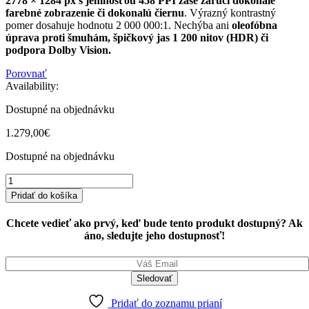
2778 × 1284 px s jemnosťou 458 PPI zase zaručí dokonalé
farebné zobrazenie či dokonalú čiernu
. Výrazný kontrastný
pomer dosahuje hodnotu 2 000 000:1. Nechýba ani
oleofóbna
úprava proti šmuhám, špičkový jas 1 200 nitov (HDR) či
podpora Dolby Vision.
Porovnať
Availability:
Dostupné na objednávku
1.279,00
€
Dostupné na objednávku
iPhone
14
Pridať do košíka
Plus
256GB
Chcete vedieť ako prvý, keď bude tento produkt dostupný? Ak
Midnight
áno, sledujte jeho dostupnosť!
quantity
Pridať do zoznamu prianí