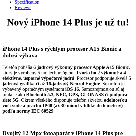
Specification
Reviews
Nový iPhone 14 Plus je už tu!
iPhone 14 Plus s rýchlym procesor A15 Bionic a
dobrá výbava
Telefón poháňa
6-jadrový výkonný procesor Apple A15 Bionic
,
ktorý je vyrobený 5 nm technológiou.
Tvoria ho 2 výkonné a 4
efektívne, úsporné výpočtové jadrá
. Procesor podporuje skvelá
5-
jadrová grafika či až 16-jadrový Neural Engine
. Smartfón je
vybavený operačným systémom
iOS 16
. Samozrejmosťou sú aj
funkcie ako
Bluetooth 5.3, NFC, GPS, GLONASS či podpora
siete 5G
. Okrem všetkého disponuje telefón skvelou
odolnosťou
voči vode a prachu IP68 (až 30 minút v hĺbke do 6 metrov)
podľa normy IEC 60529.
Dvojitý 12 Mpx fotoaparát v iPhone 14 Plus pre