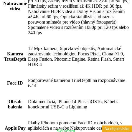
pri 30 fps, Akčný režim v rozlíšení až 2,8K pri 60 fps,
Nahrávanie
Filmársky režim v rozlíšení až 4K HDR pri 30 fps,
videa
Nahrávanie HDR videa s Dolby Vision s rozlíšením
až 4K pri 60 fps, Optická stabilizácia obrazu s
posuvom snímača pre video (hlavný fotoaparát),
Spomalené video s rozlíšením 1080p pri 120 fps alebo
240 fps
12 Mpx kamera, 6-prvkový objektív, Automatické
Kamera
zaostrovanie technológiou Focus Pixel, Clona f/1,9,
TrueDepth
Deep Fusion, Photonic Engine, Retina Flash, Smart
HDR 4
Podporované kamerou TrueDepth na rozpoznávanie
Face ID
tvárí
Obsah
Dokumentácia, iPhone 14 Plus s iOS16, Kábel s
balenia
konektormi USB‑C a Lightning
Platby iPhonom pomocou Face ID v obchodoch, v
Apple Pay
aplikáciách a na webe Nakupovanie cez Apple Pay na
Na objednávku
Skladom