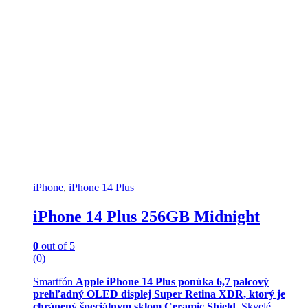
iPhone
,
iPhone 14 Plus
iPhone 14 Plus 256GB Midnight
0
out of 5
(0)
Smartfón
Apple iPhone 14 Plus ponúka 6,7 palcový
prehľadný OLED displej Super Retina XDR, ktorý je
chránený špeciálnym sklom Ceramic Shield
. Skvelé