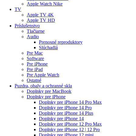
Apple Watch Nike
TV
Apple TV 4K
Apple TV HD
Príslušenstvo
Tlačiarne
Audio
Prenosné reproduktory
Slúchadlá
Pre Mac
Software
Pre iPhone
Pre iPad
Pre Apple Watch
Ostatné
Puzdra, obaly a ochranné skla
Doplnky pre MacBook
Doplnky pre iPhone
Doplnky pre iPhone 14 Pro Max
Doplnky pre iPhone 14 Pro
Doplnky pre iPhone 14 Plus
Doplnky pre iPhone 14
Doplnky pre iPhone 12 Pro Max
Doplnky pre iPhone 12 | 12 Pro
Doplnky pre iPhone 12 mini