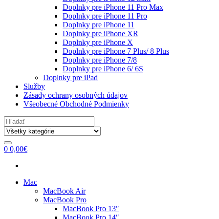
Doplnky pre iPhone 11 Pro Max
Doplnky pre iPhone 11 Pro
Doplnky pre iPhone 11
Doplnky pre iPhone XR
Doplnky pre iPhone X
Doplnky pre iPhone 7 Plus/ 8 Plus
Doplnky pre iPhone 7/8
Doplnky pre iPhone 6/ 6S
Doplnky pre iPad
Služby
Zásady ochrany osobných údajov
Všeobecné Obchodné Podmienky
Search
for:
0
0,00
€
Mac
MacBook Air
MacBook Pro
MacBook Pro 13″
MacBook Pro 14″