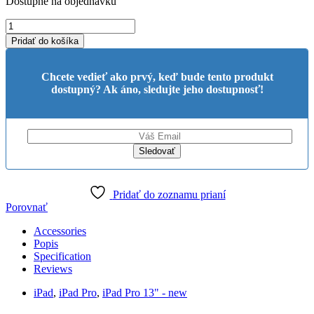
Dostupné na objednávku
iPad
Pro
Pridať do košíka
13"
M5
Wi-
Chcete vedieť ako prvý, keď bude tento produkt
Fi
dostupný? Ak áno, sledujte jeho dostupnosť!
1TB
stand.
glass
-
Space
Black
(2025)
quantity
Pridať do zoznamu prianí
Porovnať
Accessories
Popis
Specification
Reviews
iPad
,
iPad Pro
,
iPad Pro 13" - new