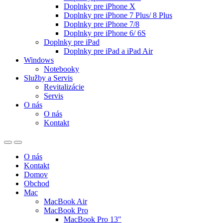
Doplnky pre iPhone X
Doplnky pre iPhone 7 Plus/ 8 Plus
Doplnky pre iPhone 7/8
Doplnky pre iPhone 6/ 6S
Doplnky pre iPad
Doplnky pre iPad a iPad Air
Windows
Notebooky
Služby a Servis
Revitalizácie
Servis
O nás
O nás
Kontakt
O nás
Kontakt
Domov
Obchod
Mac
MacBook Air
MacBook Pro
MacBook Pro 13″