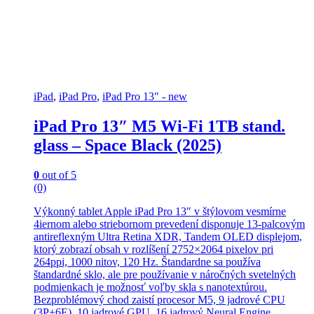
iPad
,
iPad Pro
,
iPad Pro 13" - new
iPad Pro 13″ M5 Wi-Fi 1TB stand.
glass – Space Black (2025)
0
out of 5
(0)
Výkonný tablet Apple iPad Pro 13″ v štýlovom vesmírne
4iernom alebo striebornom prevedení disponuje 13-palcovým
antireflexným Ultra Retina XDR, Tandem OLED displejom,
ktorý zobrazí obsah v rozlíšení 2752×2064 pixelov pri
264ppi, 1000 nitov, 120 Hz. Štandardne sa používa
štandardné sklo, ale pre používanie v náročných svetelných
podmienkach je možnosť voľby skla s nanotextúrou.
Bezproblémový chod zaistí procesor M5, 9 jadrové CPU
(3P+6E), 10 jadrové GPU, 16 jadrový Neural Engine,