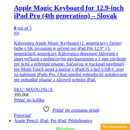
Apple Magic Keyboard for 12.9-inch
iPad Pro (4th generation) – Slovak
0
out of 5
(0)
Klávesnica Apple Magic Keyboard (2. generácia) v čiernej
farbe s SK layoutom je určené pre iPad Pro 12.9“ (3.
generácia/4. generácia). Klávesnica disponuje klávesmi v
plnej veľkosti s nožnicovým mechanizmom a 1 mm zdvihom
pre tiché a príjemné písanie. Súčasťou je trackpad navrhnutý
pre Multi-Touch gestá a kurzor v iPadOS a tiež USB‑C port
na nabíjanie iPadu Pro. Obal umožní jednoduché polohovanie
pre pohodlné písanie a zároveň ochráni iPad.
SKU: MXQU2SL/A
399,00
€
Pridať do košíka
Pridať do zoznamu prianí
Porovnať
Apple Pencil
,
iPad
,
Pre iPad
,
Príslušenstvo
Na objednávku
Na objednávku
Skladom
Skladom