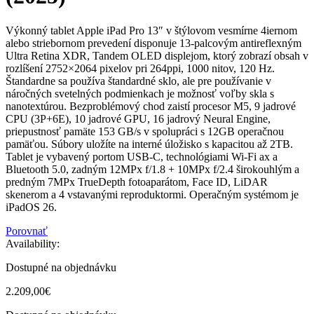
Výkonný tablet Apple iPad Pro 13″ v štýlovom vesmírne 4iernom
alebo striebornom prevedení disponuje 13-palcovým antireflexným
Ultra Retina XDR, Tandem OLED displejom, ktorý zobrazí obsah v
rozlíšení 2752×2064 pixelov pri 264ppi, 1000 nitov, 120 Hz.
Štandardne sa používa štandardné sklo, ale pre používanie v
náročných svetelných podmienkach je možnosť voľby skla s
nanotextúrou. Bezproblémový chod zaistí procesor M5, 9 jadrové
CPU (3P+6E), 10 jadrové GPU, 16 jadrový Neural Engine,
priepustnosť pamäte 153 GB/s v spolupráci s 12GB operačnou
pamäťou. Súbory uložíte na interné úložisko s kapacitou až 2TB.
Tablet je vybavený portom USB-C, technológiami Wi-Fi ax a
Bluetooth 5.0, zadným 12MPx f/1.8 + 10MPx f/2.4 širokouhlým a
predným 7MPx TrueDepth fotoaparátom, Face ID, LiDAR
skenerom a 4 vstavanými reproduktormi. Operačným systémom je
iPadOS 26.
Porovnať
Availability:
Dostupné na objednávku
2.209,00
€