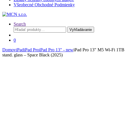
Všeobecné Obchodné Podmienky
Search
Hľadať:
Vyhľadávanie
0
Domov
iPad
iPad Pro
iPad Pro 13" - new
iPad Pro 13″ M5 Wi-Fi 1TB
stand. glass – Space Black (2025)