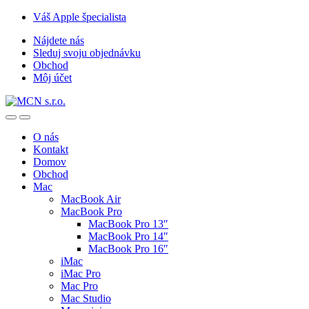
Skip
Skip
Váš Apple špecialista
to
to
Nájdete nás
navigation
content
Sleduj svoju objednávku
Obchod
Môj účet
O nás
Kontakt
Domov
Obchod
Mac
MacBook Air
MacBook Pro
MacBook Pro 13″
MacBook Pro 14″
MacBook Pro 16″
iMac
iMac Pro
Mac Pro
Mac Studio