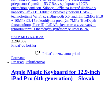
priepustnosť pamäte 153 GB/s v spolupráci s 12GB
operačnou pamäťou. Súbory uložíte na interné úložisko s
kapacitou až 2TB. Tablet je vybavený portom USB-C,
technológiami Wi-Fi ax a Bluetooth 5.0, zadným 12MPx f/1.8
+ 10MPx f/2.4 širokouhlým a predným 7MPx TrueDepth
fotoaparátom, Face ID, LiDAR skenerom a 4 vstavanými
reproduktormi. Operačným systémom je iPadOS 26.
SKU: MDYN4HC/A
2.209,00
€
Pridať do košíka
Pridať do zoznamu prianí
Porovnať
Pre iPad
,
Príslušenstvo
Apple Magic Keyboard for 12.9-inch
iPad Pro (4th generation) – Slovak