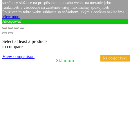
sú súbory slúžiace na prispôsobenie obsahu webu, na meranie jeho
funkčnosti a všeobecne na zaistenie vašej maximálnej spokojnosti.
Používaním tohto webu súhlasíte so spôsobom, akým s cookies nakladáme.
View more
Akceptovať
Select at least 2 products
to compare
View comparison
Na objednávku
Na objednávku
Skladom