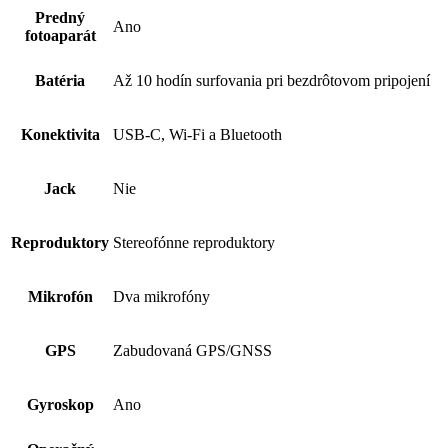
Predný
Ano
fotoaparát
Batéria
Až 10 hodín surfovania pri bezdrôtovom pripojení
Konektivita
USB-C, Wi-Fi a Bluetooth
Jack
Nie
Reproduktory
Stereofónne repro­duktory
Mikrofón
Dva mikrofóny
GPS
Zabudovaná GPS/GNSS
Gyroskop
Ano