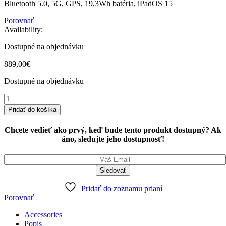
Bluetooth 5.0, 5G, GPS, 19,3Wh batéria, iPadOS 15
Porovnať
Availability:
Dostupné na objednávku
889,00
€
Dostupné na objednávku
iPad
mini
Pridať do košíka
Wi-
Fi
Chcete vedieť ako prvý, keď bude tento produkt dostupný? Ak
+
áno, sledujte jeho dostupnosť!
Cellular
256GB
Starlight
(2021)
quantity
Pridať do zoznamu prianí
Porovnať
Accessories
Popis