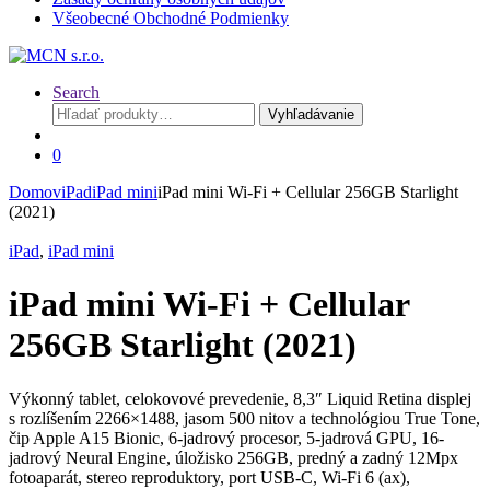
Všeobecné Obchodné Podmienky
Search
Hľadať:
Vyhľadávanie
0
Domov
iPad
iPad mini
iPad mini Wi-Fi + Cellular 256GB Starlight
(2021)
iPad
,
iPad mini
iPad mini Wi-Fi + Cellular
256GB Starlight (2021)
Výkonný tablet, celokovové prevedenie, 8,3″ Liquid Retina displej
s rozlíšením 2266×1488, jasom 500 nitov a technológiou True Tone,
čip Apple A15 Bionic, 6-jadrový procesor, 5-jadrová GPU, 16-
jadrový Neural Engine, úložisko 256GB, predný a zadný 12Mpx
fotoaparát, stereo reproduktory, port USB-C, Wi-Fi 6 (ax),