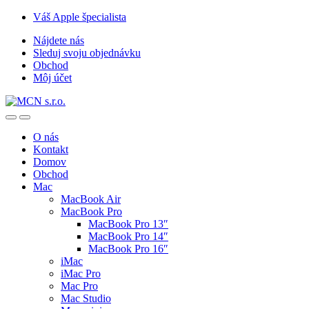
Skip
Skip
Váš Apple špecialista
to
to
Nájdete nás
navigation
content
Sleduj svoju objednávku
Obchod
Môj účet
O nás
Kontakt
Domov
Obchod
Mac
MacBook Air
MacBook Pro
MacBook Pro 13″
MacBook Pro 14″
MacBook Pro 16″
iMac
iMac Pro
Mac Pro
Mac Studio