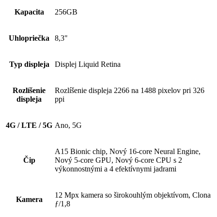
Kapacita
256GB
Uhlopriečka
8,3"
Typ displeja
Displej Liquid Retina
Rozlíšenie
Rozlíšenie displeja 2266 na 1488 pixelov pri 326
displeja
ppi
4G / LTE / 5G
Ano, 5G
A15 Bionic chip, Nový 16‑core Neural Engine,
Čip
Nový 5-core GPU, Nový 6‑core CPU s 2
výkonnostnými a 4 efektívnymi jadrami
12 Mpx kamera so širokouhlým objektívom, Clona
Kamera
ƒ/1,8