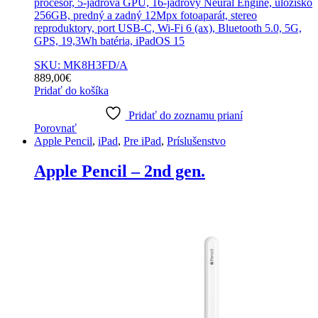
procesor, 5-jadrová GPU, 16-jadrový Neural Engine, úložisko
256GB, predný a zadný 12Mpx fotoaparát, stereo
reproduktory, port USB-C, Wi-Fi 6 (ax), Bluetooth 5.0, 5G,
GPS, 19,3Wh batéria, iPadOS 15
SKU: MK8H3FD/A
889,00
€
Pridať do košíka
Pridať do zoznamu prianí
Porovnať
Apple Pencil
,
iPad
,
Pre iPad
,
Príslušenstvo
Apple Pencil – 2nd gen.