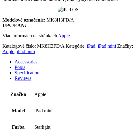
Modelové označenie:
MK8H3FD/A
UPC/EAN:
–
Viac informácií na stránkach
Apple
.
Katalógové číslo:
MK8H3FD/A
Kategórie:
iPad
,
iPad mini
Značky:
Apple
,
iPad mini
Accessories
Popis
Specification
Reviews
Značka
Apple
Model
iPad mini
Farba
Starlight