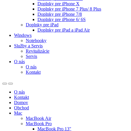
Doplnky pre iPhone X
Doplnky pre iPhone 7 Plus/ 8 Plus
Doplnky pre iPhone 7/8
Doplnky pre iPhone 6/ 6S
Doplnky pre iPad
Doplnky pre iPad a iPad Air
Windows
Notebooky
Služby a Servis
Revitalizácie
Servis
O nás
O nás
Kontakt
O nás
Kontakt
Domov
Obchod
Mac
MacBook Air
MacBook Pro
MacBook Pro 13″