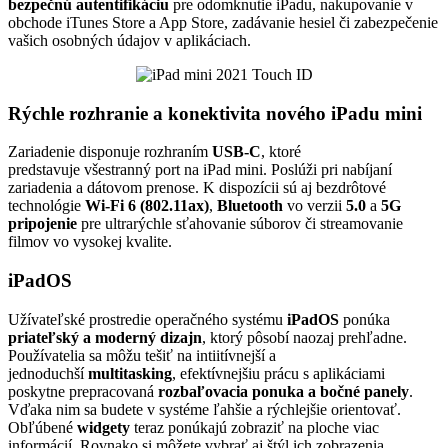
bezpečnú autentifikáciu
pre odomknutie iPadu, nakupovanie v
obchode iTunes Store a App Store, zadávanie hesiel či zabezpečenie
vašich osobných údajov v aplikáciach.
Rýchle rozhranie a konektivita nového iPadu mini
Zariadenie disponuje rozhraním
USB-C
, ktoré
predstavuje všestranný port na iPad mini. Poslúži pri nabíjaní
zariadenia a dátovom prenose. K dispozícii sú aj bezdrôtové
technológie
Wi-Fi 6 (802.11ax)
,
Bluetooth
vo verzii
5.0
a
5G
pripojenie
pre ultrarýchle sťahovanie súborov či streamovanie
filmov vo vysokej kvalite.
iPadOS
Užívateľské prostredie operačného systému
iPadOS
ponúka
priateľský a moderný dizajn
, ktorý pôsobí naozaj prehľadne.
Používatelia sa môžu tešiť na intiitívnejší a
jednoduchší
multitasking
, efektívnejšiu prácu s aplikáciami
poskytne prepracovaná
rozbaľovacia ponuka a bočné panely
.
Vďaka nim sa budete v systéme ľahšie a rýchlejšie orientovať.
Obľúbené
widgety
teraz ponúkajú zobraziť na ploche viac
informácií. Rovnako si môžete vybrať aj štýl ich zobrazenia.