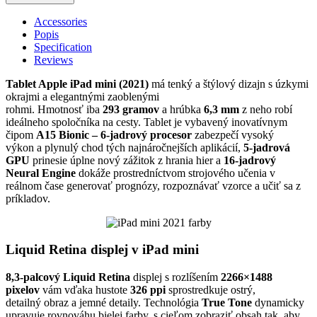
Accessories
Popis
Specification
Reviews
Tablet Apple iPad mini (2021)
má tenký a štýlový dizajn s úzkymi
okrajmi a elegantnými zaoblenými
rohmi. Hmotnosť iba
293 gramov
a hrúbka
6,3 mm
z neho robí
ideálneho spoločníka na cesty. Tablet je vybavený inovatívnym
čipom
A15 Bionic – 6-jadrový procesor
zabezpečí vysoký
výkon a plynulý chod tých najnáročnejších aplikácií,
5-jadrová
GPU
prinesie úplne nový zážitok z hrania hier a
16-jadrový
Neural Engine
dokáže prostredníctvom strojového učenia v
reálnom čase generovať prognózy, rozpoznávať vzorce a učiť sa z
príkladov.
Liquid Retina displej v iPad mini
8,3-palcový Liquid Retina
displej s rozlíšením
2266×1488
pixelov
vám vďaka hustote
326 ppi
sprostredkuje ostrý,
detailný obraz a jemné detaily. Technológia
True Tone
dynamicky
upravuje rovnováhu bielej farby, s cieľom zobraziť obsah tak, aby