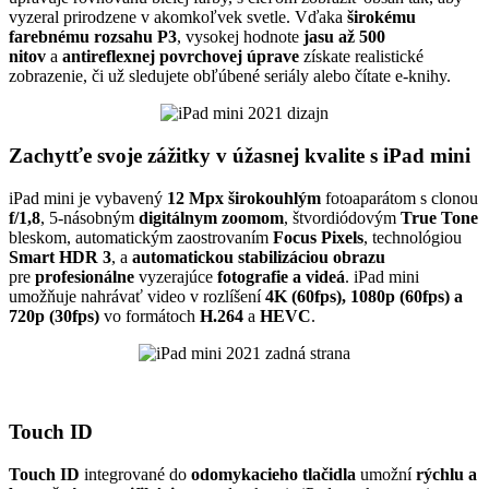
vyzeral prirodzene v akomkoľvek svetle. Vďaka
širokému
farebnému rozsahu
P3
, vysokej hodnote
jasu až 500
nitov
a
antireflexnej povrchovej úprave
získate realistické
zobrazenie, či už sledujete obľúbené seriály alebo čítate e-knihy.
Zachytťe svoje zážitky v úžasnej kvalite s iPad mini
iPad mini je vybavený
12 Mpx širokouhlým
fotoaparátom s clonou
f/1,8
, 5-násobným
digitálnym zoomom
, štvordiódovým
True Tone
bleskom, automatickým zaostrovaním
Focus Pixels
, technológiou
Smart HDR 3
, a
automatickou stabilizáciou obrazu
pre
profesionálne
vyzerajúce
fotografie a videá
. iPad mini
umožňuje nahrávať video v rozlíšení
4K (60fps), 1080p (60fps) a
720p (30fps)
vo formátoch
H.264
a
HEVC
.
Touch ID
Touch ID
integrované do
odomykacieho tlačidla
umožní
rýchlu a