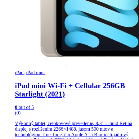
iPad
,
iPad mini
iPad mini Wi-Fi + Cellular 256GB
Starlight (2021)
0
out of 5
(0)
Výkonný tablet, celokovové prevedenie, 8,3″ Liquid Retina
displej s rozlíšením 2266×1488, jasom 500 nitov a
technológiou True Tone, čip Apple A15 Bionic, 6-jadrový