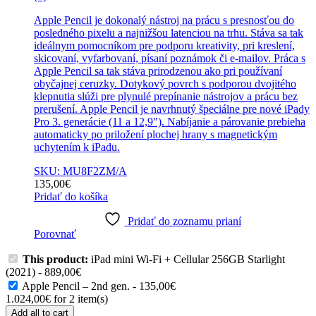
Apple Pencil je dokonalý nástroj na prácu s presnosťou do
posledného pixelu a najnižšou latenciou na trhu. Stáva sa tak
ideálnym pomocníkom pre podporu kreativity, pri kreslení,
skicovaní, vyfarbovaní, písaní poznámok či e-mailov. Práca s
Apple Pencil sa tak stáva prirodzenou ako pri používaní
obyčajnej ceruzky. Dotykový povrch s podporou dvojitého
klepnutia slúži pre plynulé prepínanie nástrojov a prácu bez
prerušení. Apple Pencil je navrhnutý špeciálne pre nové iPady
Pro 3. generácie (11 a 12,9″). Nabíjanie a párovanie prebieha
automaticky po priložení plochej hrany s magnetickým
uchytením k iPadu.
SKU: MU8F2ZM/A
135,00
€
Pridať do košíka
Pridať do zoznamu prianí
Porovnať
This product:
iPad mini Wi-Fi + Cellular 256GB Starlight
(2021)
-
889,00
€
Apple Pencil – 2nd gen.
-
135,00
€
1.024,00
€
for
2
item(s)
Add all to cart