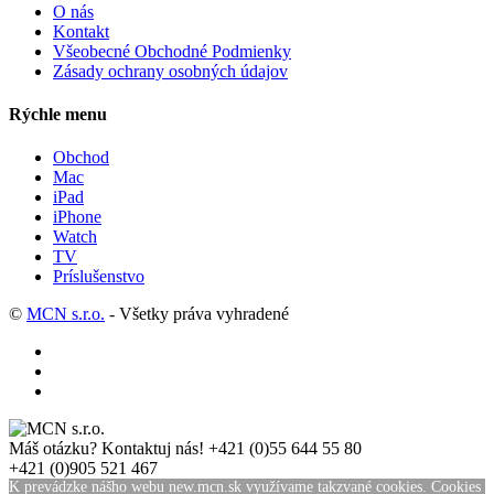
O nás
Kontakt
Všeobecné Obchodné Podmienky
Zásady ochrany osobných údajov
Rýchle menu
Obchod
Mac
iPad
iPhone
Watch
TV
Príslušenstvo
©
MCN s.r.o.
- Všetky práva vyhradené
Máš otázku? Kontaktuj nás!
+421 (0)55 644 55 80
+421 (0)905 521 467
K prevádzke nášho webu new.mcn.sk využívame takzvané cookies. Cookies