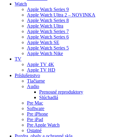
Watch
Apple Watch Series 9
Apple Watch Ultra 2 – NOVINKA
Apple Watch Series 8
Apple Watch Ultra
Apple Watch Series 7
Apple Watch Series 6
Apple Watch SE
Apple Watch Series 5
Apple Watch Nike
TV
Apple TV 4K
Apple TV HD
Príslušenstvo
Tlačiarne
Audio
Prenosné reproduktory
Slúchadlá
Pre Mac
Software
Pre iPhone
Pre iPad
Pre Apple Watch
Ostatné
Puzdra, obaly a ochranné skla