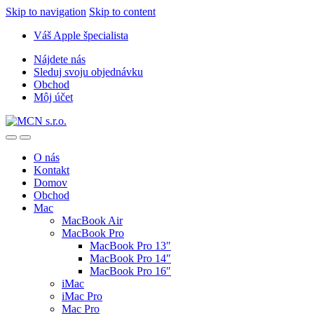
Skip to navigation
Skip to content
Váš Apple špecialista
Nájdete nás
Sleduj svoju objednávku
Obchod
Môj účet
O nás
Kontakt
Domov
Obchod
Mac
MacBook Air
MacBook Pro
MacBook Pro 13″
MacBook Pro 14″
MacBook Pro 16″
iMac
iMac Pro
Mac Pro