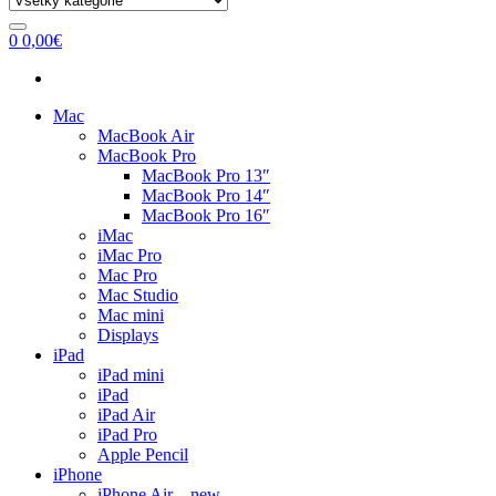
0
0,00
€
Mac
MacBook Air
MacBook Pro
MacBook Pro 13″
MacBook Pro 14″
MacBook Pro 16″
iMac
iMac Pro
Mac Pro
Mac Studio
Mac mini
Displays
iPad
iPad mini
iPad
iPad Air
iPad Pro
Apple Pencil
iPhone
iPhone Air – new