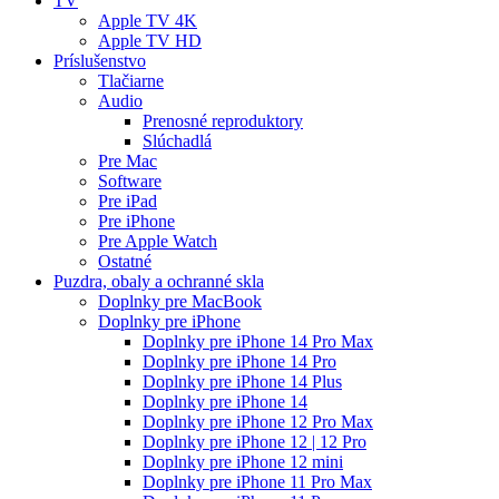
TV
Apple TV 4K
Apple TV HD
Príslušenstvo
Tlačiarne
Audio
Prenosné reproduktory
Slúchadlá
Pre Mac
Software
Pre iPad
Pre iPhone
Pre Apple Watch
Ostatné
Puzdra, obaly a ochranné skla
Doplnky pre MacBook
Doplnky pre iPhone
Doplnky pre iPhone 14 Pro Max
Doplnky pre iPhone 14 Pro
Doplnky pre iPhone 14 Plus
Doplnky pre iPhone 14
Doplnky pre iPhone 12 Pro Max
Doplnky pre iPhone 12 | 12 Pro
Doplnky pre iPhone 12 mini
Doplnky pre iPhone 11 Pro Max