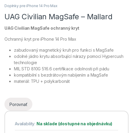
Doplnky pre iPhone 14 Pro Max
UAG Civilian MagSafe – Mallard
UAG Civilian MagSafe ochranný kryt
Ochranný kryt pre iPhone 14 Pro Max
zabudovaný magnetický kruh pro funkci s MagSafe
odolné jádro krytu absorbující nárazy pomocí Hypercush
technologie
MIL STD 810G 516.6 certifikace odolnosti při pádu
kompatibilní s bezdrátovým nabíjením a MagSafe
materiál: TPU + polykarbonát
Porovnať
Availability:
Na sklade (dostupné na objednávku)