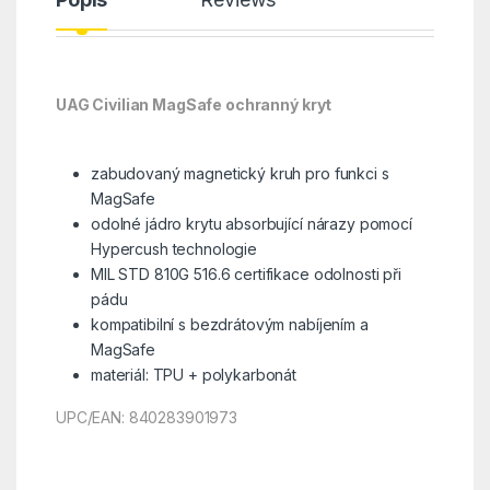
UAG Civilian MagSafe ochranný kryt
zabudovaný magnetický kruh pro funkci s
MagSafe
odolné jádro krytu absorbující nárazy pomocí
Hypercush technologie
MIL STD 810G 516.6 certifikace odolnosti při
pádu
kompatibilní s bezdrátovým nabíjením a
MagSafe
materiál: TPU + polykarbonát
UPC/EAN: 840283901973