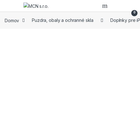
Skip to navigation
Skip to content
0
Domov
Puzdra, obaly a ochranné skla
Doplnky pre i