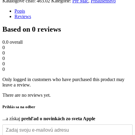
Katalógové číslo:
463.02
Kategórie:
Pre Mac
,
Príslušenstvo
Popis
Reviews
Based on 0 reviews
0.0
overall
0
0
0
0
0
Only logged in customers who have purchased this product may
leave a review.
There are no reviews yet.
Prihlás sa na odber
...a získaj
prehľad o novinkách zo sveta Apple