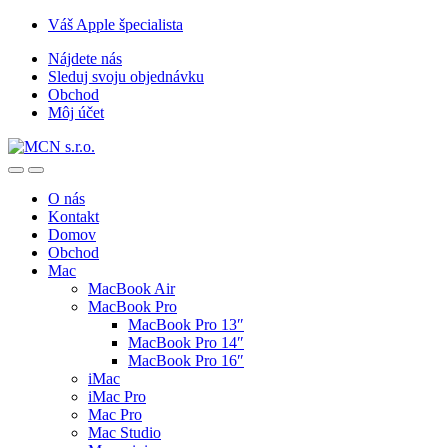
Skip
Skip
Váš Apple špecialista
to
to
Nájdete nás
navigation
content
Sleduj svoju objednávku
Obchod
Môj účet
O nás
Kontakt
Domov
Obchod
Mac
MacBook Air
MacBook Pro
MacBook Pro 13″
MacBook Pro 14″
MacBook Pro 16″
iMac
iMac Pro
Mac Pro
Mac Studio