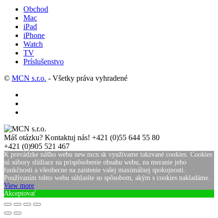
Obchod
Mac
iPad
iPhone
Watch
TV
Príslušenstvo
©
MCN s.r.o.
- Všetky práva vyhradené
Máš otázku? Kontaktuj nás!
+421 (0)55 644 55 80
+421 (0)905 521 467
K prevádzke nášho webu new.mcn.sk využívame takzvané cookies. Cookies
sú súbory slúžiace na prispôsobenie obsahu webu, na meranie jeho
funkčnosti a všeobecne na zaistenie vašej maximálnej spokojnosti.
Používaním tohto webu súhlasíte so spôsobom, akým s cookies nakladáme.
View more
Akceptovať