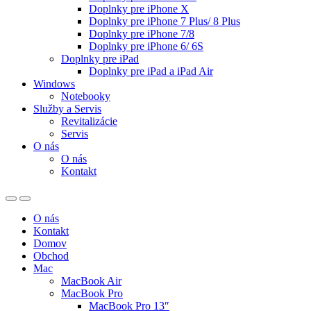
Doplnky pre iPhone X
Doplnky pre iPhone 7 Plus/ 8 Plus
Doplnky pre iPhone 7/8
Doplnky pre iPhone 6/ 6S
Doplnky pre iPad
Doplnky pre iPad a iPad Air
Windows
Notebooky
Služby a Servis
Revitalizácie
Servis
O nás
O nás
Kontakt
O nás
Kontakt
Domov
Obchod
Mac
MacBook Air
MacBook Pro
MacBook Pro 13″