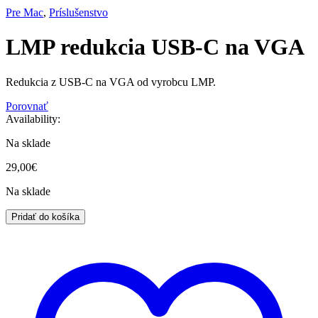
Pre Mac
,
Príslušenstvo
LMP redukcia USB-C na VGA
Redukcia z USB-C na VGA od vyrobcu LMP.
Porovnať
Availability:
Na sklade
29,00
€
Na sklade
LMP
Pridať do košíka
redukcia
USB-
C
na
VGA
quantity