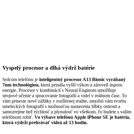
Vyspelý procesor a dlhá výdrž batérie
Srdcom telefónu je
inteligentný procesor A13 Bionic vyrábaný
7nm technológiou,
ktorá prináša vyšší výkon a zároveň úsporu
energie. Procesor v kombinácií s Neural Enginom umožňuje
strojové učenie a spracovanie fotografií a videí v reálnom čase. To
vám prinesie nové zážitky v rozšírenej realite, umožní vám tvorbu
umeleckých fotografií s možnosťou nastavenia hĺbky ostrosti a
samozrejme tiež rýchlosť a plynulosť vo všetkom, čo budete s vašim
telefónom robiť.
Vo výbave telefónu Apple iPhone SE je batéria,
ktorá výdrží prehrávať videá až 13 hodín.