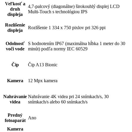
Veľkosť a
4,7-palcový (diagonálne) širokouhlý displej LCD
druh
Multi-Touch s technológiou IPS
displeja
Rozlíšenie
Rozlíšenie 1 334 x 750 pixlov pri 326 ppi
displeja
Odolnosť
S hodnotením IP67 (maximálna hĺbka 1 meter do 30
voči vode
minút) podľa normy IEC 60529
Čip
Čip A13 Bionic
Kamera
12 Mpx kamera
Nahrávanie
Nahrávanie 4K videa pri 24 snímkach/s, 30
videa
snímkach/s alebo 60 snímkach/s
Predný
Ano
fotoaparát
Kamera