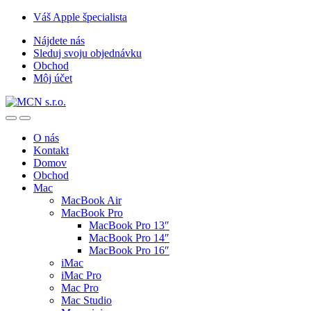
Skip
Skip
Váš Apple špecialista
to
to
Nájdete nás
navigation
content
Sleduj svoju objednávku
Obchod
Môj účet
O nás
Kontakt
Domov
Obchod
Mac
MacBook Air
MacBook Pro
MacBook Pro 13″
MacBook Pro 14″
MacBook Pro 16″
iMac
iMac Pro
Mac Pro
Mac Studio