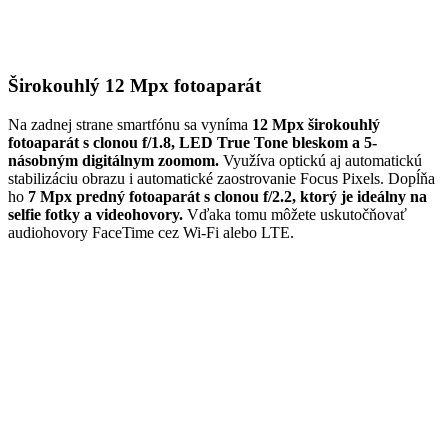
Širokouhlý 12 Mpx fotoaparát
Na zadnej strane smartfónu sa vyníma
12 Mpx širokouhlý
fotoaparát s clonou f/1.8, LED True Tone bleskom a 5-
násobným digitálnym zoomom.
Využíva optickú aj automatickú
stabilizáciu obrazu i automatické zaostrovanie Focus Pixels. Dopĺňa
ho
7 Mpx predný fotoaparát s clonou f/2.2, ktorý je ideálny na
selfie fotky a videohovory.
Vďaka tomu môžete uskutočňovať
audiohovory FaceTime cez Wi-Fi alebo LTE.