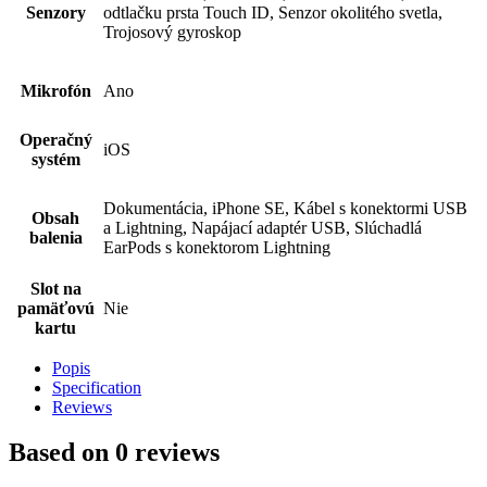
Senzory
odtlačku prsta Touch ID, Senzor okolitého svetla,
Trojosový gyroskop
Mikrofón
Ano
Operačný
iOS
systém
Dokumentácia, iPhone SE, Kábel s konektormi USB
Obsah
a Lightning, Napájací adaptér USB, Slúchadlá
balenia
EarPods s konektorom Lightning
Slot na
pamäťovú
Nie
kartu
Popis
Specification
Reviews
Based on 0 reviews