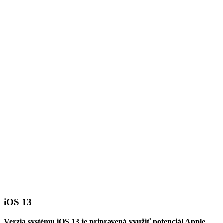
iOS 13
Verzia systému iOS 13 je pripravená využiť potenciál Apple