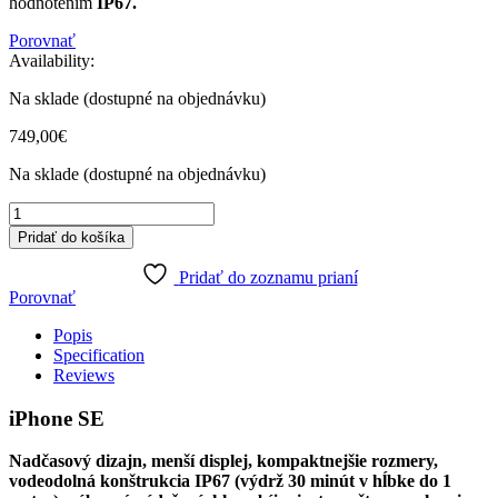
hodnotením
IP67.
Porovnať
Availability:
Na sklade (dostupné na objednávku)
749,00
€
Na sklade (dostupné na objednávku)
iPhone
SE
Pridať do košíka
256GB
(PRODUCT)RED
Pridať do zoznamu prianí
2022
Porovnať
quantity
Popis
Specification
Reviews
iPhone SE
Nadčasový dizajn, menší displej, kompaktnejšie rozmery,
vodeodolná konštrukcia IP67 (výdrž 30 minút v hĺbke do 1