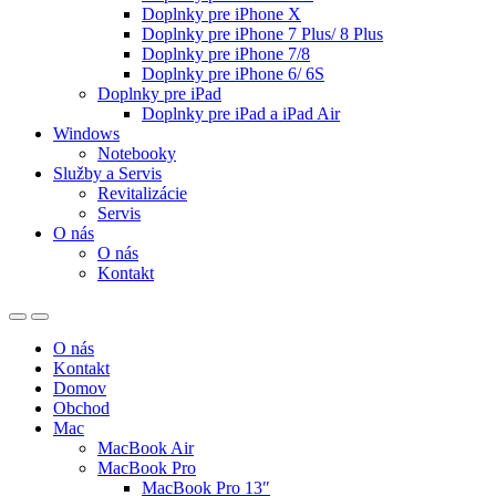
Doplnky pre iPhone X
Doplnky pre iPhone 7 Plus/ 8 Plus
Doplnky pre iPhone 7/8
Doplnky pre iPhone 6/ 6S
Doplnky pre iPad
Doplnky pre iPad a iPad Air
Windows
Notebooky
Služby a Servis
Revitalizácie
Servis
O nás
O nás
Kontakt
O nás
Kontakt
Domov
Obchod
Mac
MacBook Air
MacBook Pro
MacBook Pro 13″