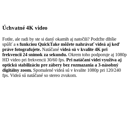
Úchvatné 4K video
Fotíte, ale radi by ste si daný okamih aj natočili? Podržte dlhšie
spúšť a
s funkciou QuickTake môžete nahrávať videá aj keď
práve fotografujete.
Natáčané
videá sú v kvalite 4K pri
frekvencii 24 snímok za sekundu.
Okrem toho podporuje aj 1080p
HD video pri frekvencii 30/60 fps.
Pri natáčaní videí využíva aj
optickú stabilizáciu pre zábery bez rozmazania a 3-násobný
digitálny zoom.
Spomalené videá sú v kvalite 1080p pri 120/240
fps. Videá sú natáčané so stereo zvukom.