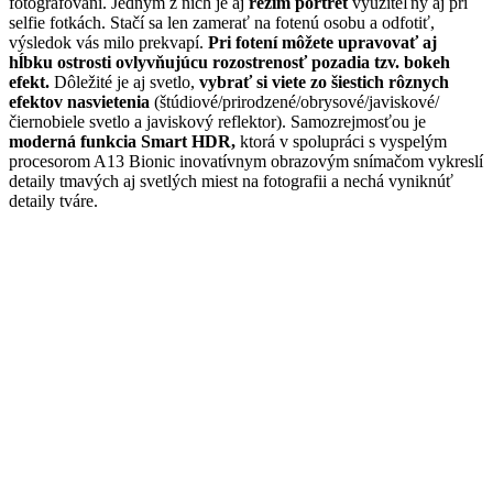
fotografovaní. Jedným z nich je aj
režim portrét
využiteľný aj pri
selfie fotkách. Stačí sa len zamerať na fotenú osobu a odfotiť,
výsledok vás milo prekvapí.
Pri fotení môžete upravovať aj
hĺbku ostrosti ovlyvňujúcu rozostrenosť pozadia tzv. bokeh
efekt.
Dôležité je aj svetlo,
vybrať si viete zo šiestich rôznych
efektov nasvietenia
(štúdiové/prirodzené/obrysové/javiskové/
čiernobiele svetlo a javiskový reflektor). Samozrejmosťou je
moderná funkcia Smart HDR,
ktorá v spolupráci s vyspelým
procesorom A13 Bionic inovatívnym obrazovým snímačom vykreslí
detaily tmavých aj svetlých miest na fotografii a nechá vyniknúť
detaily tváre.