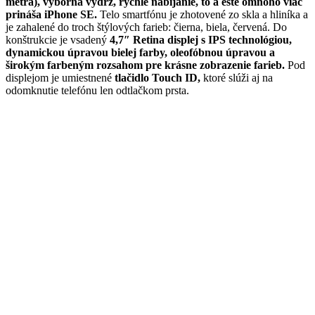
metra), výborná výdrž, rýchle nabíjanie, to a ešte omnoho viac
prináša iPhone SE.
Telo smartfónu je zhotovené zo skla a hliníka a
je zahalené do troch štýlových farieb: čierna, biela, červená. Do
konštrukcie je vsadený
4,7″ Retina displej s IPS technológiou,
dynamickou úpravou bielej farby, oleofóbnou úpravou a
širokým farbeným rozsahom pre krásne zobrazenie farieb.
Pod
displejom je umiestnené
tlačidlo Touch ID,
ktoré slúži aj na
odomknutie telefónu len odtlačkom prsta.