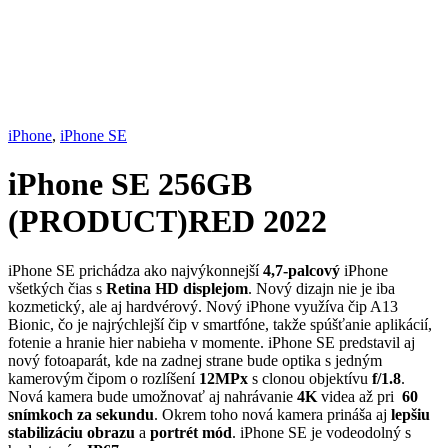
iPhone
,
iPhone SE
iPhone SE 256GB
(PRODUCT)RED 2022
iPhone SE prichádza ako najvýkonnejší
4,7-palcový
iPhone
všetkých čias s
Retina HD displejom
. Nový dizajn nie je iba
kozmetický, ale aj hardvérový. Nový iPhone využíva čip A13
Bionic, čo je najrýchlejší čip v smartfóne, takže spúšťanie aplikácií,
fotenie a hranie hier nabieha v momente. iPhone SE predstavil aj
nový fotoaparát, kde na zadnej strane bude optika s jedným
kamerovým čipom o rozlíšení
12MPx
s clonou objektívu
f/1.8
.
Nová kamera bude umožnovať aj nahrávanie
4K
videa až pri
60
snímkoch za sekundu
. Okrem toho nová kamera prináša aj
lepšiu
stabilizáciu obrazu
a
portrét mód
. iPhone SE je vodeodolný s