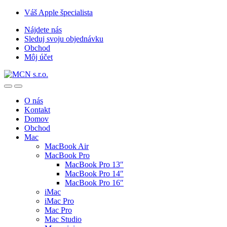
Skip
Skip
Váš Apple špecialista
to
to
Nájdete nás
navigation
content
Sleduj svoju objednávku
Obchod
Môj účet
O nás
Kontakt
Domov
Obchod
Mac
MacBook Air
MacBook Pro
MacBook Pro 13″
MacBook Pro 14″
MacBook Pro 16″
iMac
iMac Pro
Mac Pro
Mac Studio