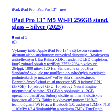
iPad
,
iPad Pro
,
iPad Pro 13" - new
iPad Pro 13″ M5 Wi-Fi 256GB stand.
glass – Silver (2025)
0
out of 5
(0)
Výkonný tablet Apple iPad Pro 13″ v štýlovom vesmírne
4iernom alebo striebornom prevedení disponuje 13-palcovým
antireflexným Ultra Retina XDR, Tandem OLED displejom,
ktorý zobrazí obsah v rozlíšení 2752×2064 pixelov pri
264ppi, 1000 nitov, 120 Hz. Štandardne sa používa
štandardné sklo, ale pre používanie v náročných svetelných
podmienkach je možnosť voľby skla s nanotextúrou.
Bezproblémový chod zaistí procesor M5, 9 jadrové CPU
(3P+6E), 10 jadrové GPU, 16 jadrový Neural Engine,
priepustnosť pamäte 153 GB/s v spolupráci s 12GB
operačnou pamäťou. Súbory uložíte na interné úložisko s
kapacitou až 2TB. Tablet je vybavený portom USB-C,
technológiami Wi-Fi ax a Bluetooth 5.0, zadným 12MPx f/1.8
+ 10MPx f/2.4 širokouhlým a predným 7MPx TrueDepth