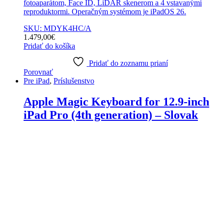
fotoaparátom, Face ID, LiDAR skenerom a 4 vstavanými
reproduktormi. Operačným systémom je iPadOS 26.
SKU: MDYK4HC/A
1.479,00
€
Pridať do košíka
Pridať do zoznamu prianí
Porovnať
Pre iPad
,
Príslušenstvo
Apple Magic Keyboard for 12.9-inch
iPad Pro (4th generation) – Slovak