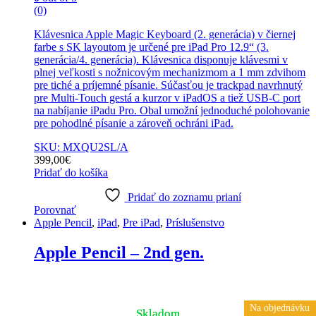
(0)
Klávesnica Apple Magic Keyboard (2. generácia) v čiernej
farbe s SK layoutom je určené pre iPad Pro 12.9“ (3.
generácia/4. generácia). Klávesnica disponuje klávesmi v
plnej veľkosti s nožnicovým mechanizmom a 1 mm zdvihom
pre tiché a príjemné písanie. Súčasťou je trackpad navrhnutý
pre Multi-Touch gestá a kurzor v iPadOS a tiež USB‑C port
na nabíjanie iPadu Pro. Obal umožní jednoduché polohovanie
pre pohodlné písanie a zároveň ochráni iPad.
SKU: MXQU2SL/A
399,00
€
Pridať do košíka
Pridať do zoznamu prianí
Porovnať
Apple Pencil
,
iPad
,
Pre iPad
,
Príslušenstvo
Apple Pencil – 2nd gen.
Na objednávku
Na objednávku
Skladom
Skladom