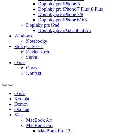
Doplnky pre iPhone X
Doplnky pre iPhone 7 Plus/ 8 Plus
Doplnky pre iPhone 7/8
Doplnky pre iPhone 6/ 6S
Doplnky pre iPad
Doplnky pre iPad a iPad Air
Windows
Notebooky
Služby a Servis
Revitalizácie
Servis
O nás
O nás
Kontakt
O nás
Kontakt
Domov
Obchod
Mac
MacBook Air
MacBook Pro
MacBook Pro 13″