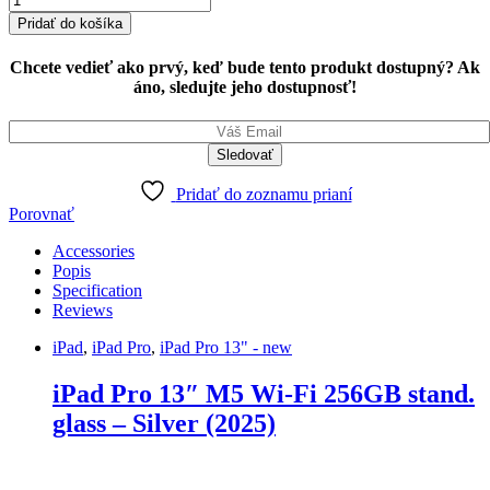
Pro
Pridať do košíka
13"
M5
Chcete vedieť ako prvý, keď bude tento produkt dostupný? Ak
Wi-
áno, sledujte jeho dostupnosť!
Fi
256GB
stand.
glass
-
Silver
Pridať do zoznamu prianí
(2025)
Porovnať
quantity
Accessories
Popis
Specification
Reviews
iPad
,
iPad Pro
,
iPad Pro 13" - new
iPad Pro 13″ M5 Wi-Fi 256GB stand.
glass – Silver (2025)