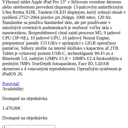
Výkonný tablet Apple iPad Pro 13″ v štýlovom vesmírne 4iernom
alebo striebornom prevedení disponuje 13-palcovým antireflexným
Ultra Retina XDR, Tandem OLED displejom, ktorý zobrazí obsah v
rozlíšení 2752×2064 pixelov pri 264ppi, 1000 nitov, 120 Hz.
Štandardne sa používa štandardné sklo, ale pre používanie v
náročných svetelných podmienkach je možnosť voľby skla s
nanotextúrou. Bezproblémový chod zaistí procesor M5, 9 jadrové
CPU (3P+6E), 10 jadrové GPU, 16 jadrový Neural Engine,
priepustnosť pamäte 153 GB/s v spolupráci s 12GB operačnou
pamäťou. Súbory uložíte na interné úložisko s kapacitou až 2TB.
Tablet je vybavený portom USB-C, technológiami Wi-Fi ax a
Bluetooth 5.0, zadným 12MPx f/1.8 + 10MPx f/2.4 širokouhlým a
predným 7MPx TrueDepth fotoaparátom, Face ID, LiDAR
skenerom a 4 vstavanými reproduktormi. Operačným systémom je
iPadOS 26.
Porovnať
Availability:
Dostupné na objednávku
1.479,00
€
Dostupné na objednávku
iPad