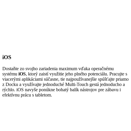
iOS
Dostaňte zo svojho zariadenia maximum vďaka operačnému
systému
iOS
, ktorý zaistí využitie jeho plného potenciálu. Pracujte s
viacerými aplikáciami súčasne, tie najpoužívanejšie spúšťajte priamo
z Docku a využívajte jednoduché Multi-Touch gestá jednoducho a
rýchlo. iOS navyše ponúkne bohatý balík nástrojov pre zábavu i
efektívnu prácu s tabletom.