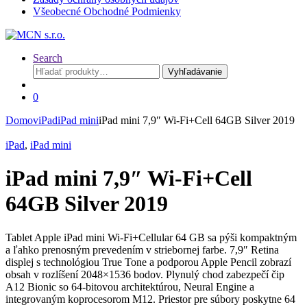
Všeobecné Obchodné Podmienky
Search
Hľadať:
Vyhľadávanie
0
Domov
iPad
iPad mini
iPad mini 7,9″ Wi-Fi+Cell 64GB Silver 2019
iPad
,
iPad mini
iPad mini 7,9″ Wi-Fi+Cell
64GB Silver 2019
Tablet Apple iPad mini Wi-Fi+Cellular 64 GB sa pýši kompaktným
a ľahko prenosným prevedením v striebornej farbe. 7,9″ Retina
displej s technológiou True Tone a podporou Apple Pencil zobrazí
obsah v rozlíšení 2048×1536 bodov. Plynulý chod zabezpečí čip
A12 Bionic so 64-bitovou architektúrou, Neural Engine a
integrovaným koprocesorom M12. Priestor pre súbory poskytne 64