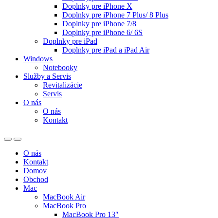
Doplnky pre iPhone X
Doplnky pre iPhone 7 Plus/ 8 Plus
Doplnky pre iPhone 7/8
Doplnky pre iPhone 6/ 6S
Doplnky pre iPad
Doplnky pre iPad a iPad Air
Windows
Notebooky
Služby a Servis
Revitalizácie
Servis
O nás
O nás
Kontakt
O nás
Kontakt
Domov
Obchod
Mac
MacBook Air
MacBook Pro
MacBook Pro 13″