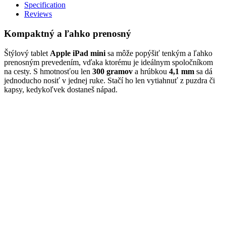
Specification
Reviews
Kompaktný a ľahko prenosný
Štýlový tablet
Apple iPad mini
sa môže popýšiť tenkým a ľahko
prenosným prevedením, vďaka ktorému je ideálnym spoločníkom
na cesty. S hmotnosťou len
300 gramov
a hrúbkou
4,1 mm
sa dá
jednoducho nosiť v jednej ruke. Stačí ho len vytiahnuť z puzdra či
kapsy, kedykoľvek dostaneš nápad.