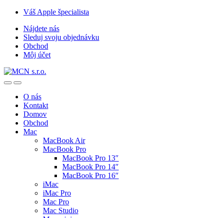
Skip
Skip
Váš Apple špecialista
to
to
Nájdete nás
navigation
content
Sleduj svoju objednávku
Obchod
Môj účet
O nás
Kontakt
Domov
Obchod
Mac
MacBook Air
MacBook Pro
MacBook Pro 13″
MacBook Pro 14″
MacBook Pro 16″
iMac
iMac Pro
Mac Pro
Mac Studio