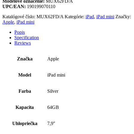
Modelové označenie:
MUX62FD/A
UPC/EAN:
190199070110
Katalógové číslo:
MUX62FD/A
Kategórie:
iPad
,
iPad mini
Značky:
Apple
,
iPad mini
Popis
Specification
Reviews
Značka
Apple
Model
iPad mini
Farba
Silver
Kapacita
64GB
Uhlopriečka
7,9″