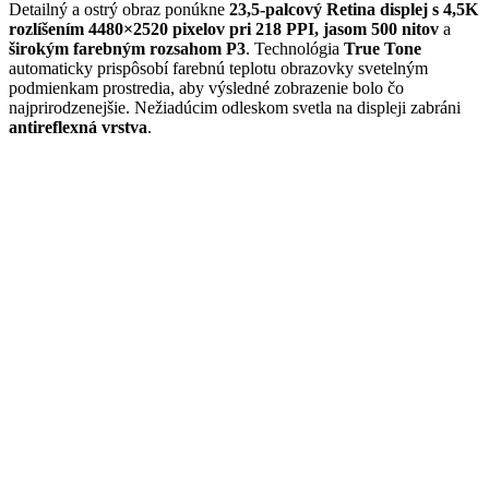
Detailný a ostrý obraz ponúkne
23,5-palcový Retina displej s 4,5K
rozlíšením 4480×2520 pixelov pri 218 PPI, jasom 500 nitov
a
širokým farebným rozsahom P3
. Technológia
True Tone
automaticky prispôsobí farebnú teplotu obrazovky svetelným
podmienkam prostredia, aby výsledné zobrazenie bolo čo
najprirodzenejšie. Nežiadúcim odleskom svetla na displeji zabráni
antireflexná vrstva
.