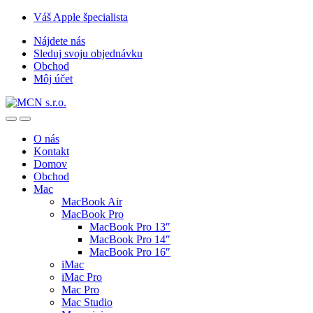
Skip
Skip
Váš Apple špecialista
to
to
Nájdete nás
navigation
content
Sleduj svoju objednávku
Obchod
Môj účet
O nás
Kontakt
Domov
Obchod
Mac
MacBook Air
MacBook Pro
MacBook Pro 13″
MacBook Pro 14″
MacBook Pro 16″
iMac
iMac Pro
Mac Pro
Mac Studio