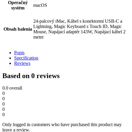
Operačný
macOS
systém
24-palcový iMac, Kábel s konektormi USB‑C a
Lightning, Magic Keyboard s Touch ID, Magic
Obsah balenia
Mouse, Napájací adaptér 143W, Napájací kábel 2
metre
Popis
Specification
Reviews
Based on 0 reviews
0.0
overall
0
0
0
0
0
Only logged in customers who have purchased this product may
leave a review.