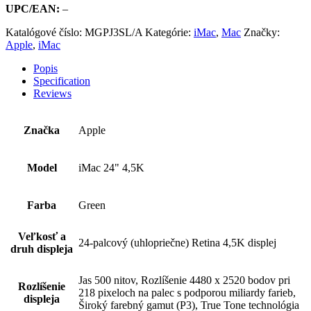
UPC/EAN:
–
Katalógové číslo:
MGPJ3SL/A
Kategórie:
iMac
,
Mac
Značky:
Apple
,
iMac
Popis
Specification
Reviews
Značka
Apple
Model
iMac 24" 4,5K
Farba
Green
Veľkosť a
24-palcový (uhlopriečne) Retina 4,5K displej
druh displeja
Jas 500 nitov, Rozlíšenie 4480 x 2520 bodov pri
Rozlíšenie
218 pixeloch na palec s podporou miliardy farieb,
displeja
Široký farebný gamut (P3), True Tone technológia