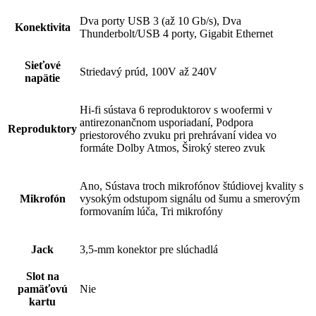
Dva porty USB 3 (až 10 Gb/s), Dva
Konektivita
Thunderbolt/USB 4 porty, Gigabit Ethernet
Sieťové
Striedavý prúd, 100V až 240V
napätie
Hi-fi sústava 6 reproduktorov s woofermi v
antirezonančnom usporiadaní, Podpora
Reproduktory
priestorového zvuku pri prehrávaní videa vo
formáte Dolby Atmos, Široký stereo zvuk
Ano, Sústava troch mikrofónov štúdiovej kvality s
Mikrofón
vysokým odstupom signálu od šumu a smerovým
formovaním lúča, Tri mikrofóny
Jack
3,5-mm konektor pre slúchadlá
Slot na
pamäťovú
Nie
kartu