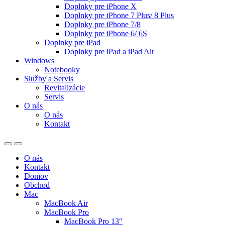
Doplnky pre iPhone X
Doplnky pre iPhone 7 Plus/ 8 Plus
Doplnky pre iPhone 7/8
Doplnky pre iPhone 6/ 6S
Doplnky pre iPad
Doplnky pre iPad a iPad Air
Windows
Notebooky
Služby a Servis
Revitalizácie
Servis
O nás
O nás
Kontakt
O nás
Kontakt
Domov
Obchod
Mac
MacBook Air
MacBook Pro
MacBook Pro 13″