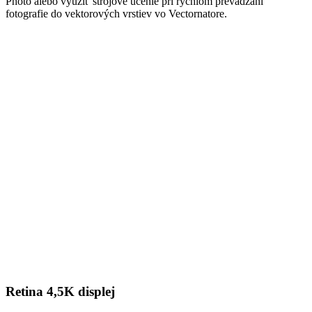
Photo alebo využiť strojové učenie pri rýchlom prevádzaní
fotografie do vektorových vrstiev vo Vectornatore.
Retina 4,5K displej