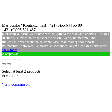
Máš otázku? Kontaktuj nás!
+421 (0)55 644 55 80
+421 (0)905 521 467
K prevádzke nášho webu new.mcn.sk využívame takzvané cookies. Cookies
sú súbory slúžiace na prispôsobenie obsahu webu, na meranie jeho
funkčnosti a všeobecne na zaistenie vašej maximálnej spokojnosti.
Používaním tohto webu súhlasíte so spôsobom, akým s cookies nakladáme.
View more
Akceptovať
Select at least 2 products
to compare
View comparison
Na objednávku