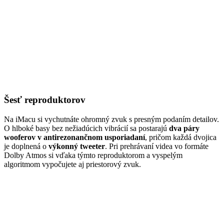
Šesť reproduktorov
Na iMacu si vychutnáte ohromný zvuk s presným podaním detailov.
O hlboké basy bez nežiadúcich vibrácií sa postarajú
dva páry
wooferov v antirezonančnom usporiadaní
, pričom každá dvojica
je doplnená o
výkonný tweeter
. Pri prehrávaní videa vo formáte
Dolby Atmos si vďaka týmto reproduktorom a vyspelým
algoritmom vypočujete aj priestorový zvuk.