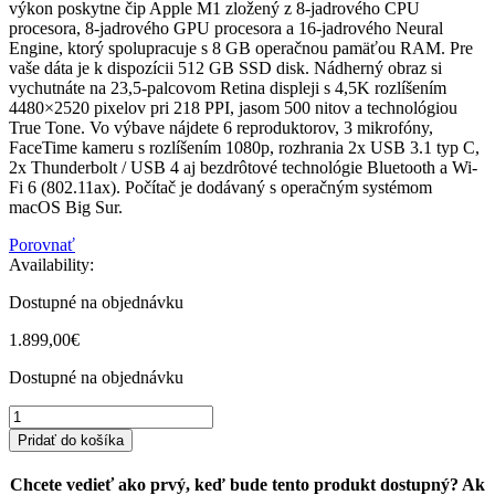
výkon poskytne čip Apple M1 zložený z 8-jadrového CPU
procesora, 8-jadrového GPU procesora a 16-jadrového Neural
Engine, ktorý spolupracuje s 8 GB operačnou pamäťou RAM. Pre
vaše dáta je k dispozícii 512 GB SSD disk. Nádherný obraz si
vychutnáte na 23,5-palcovom Retina displeji s 4,5K rozlíšením
4480×2520 pixelov pri 218 PPI, jasom 500 nitov a technológiou
True Tone. Vo výbave nájdete 6 reproduktorov, 3 mikrofóny,
FaceTime kameru s rozlíšením 1080p, rozhrania 2x USB 3.1 typ C,
2x Thunderbolt / USB 4 aj bezdrôtové technológie Bluetooth a Wi-
Fi 6 (802.11ax). Počítač je dodávaný s operačným systémom
macOS Big Sur.
Porovnať
Availability:
Dostupné na objednávku
1.899,00
€
Dostupné na objednávku
iMac
24"
Pridať do košíka
4.5K
Apple
Chcete vedieť ako prvý, keď bude tento produkt dostupný? Ak
M1