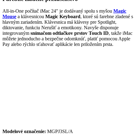
All-in-One počítač iMac 24″ je dodávaný spolu s myšou
Magic
Mouse
a klávesnicou
Magic Keyboard
, ktoré sú farebne zladené s
hlavným zariadením. Klávesnica má klávesy pre Spotlight,
diktovanie, funkciu Nerušiť a emotikony. Navyše disponuje
integrovaným
snímačom odtlačkov prstov Touch ID
, takže iMac
môžete jednoducho a bezpečne odomknúť, platiť pomocou Apple
Pay alebo rýchlo sťahovať aplikácie len priložením prsta.
Modelové označenie:
MGPJ3SL/A