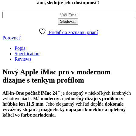
áno, sledujte jeho dostupnosť!
8-
core
CPU
8-
core
GPU
Pridať do zoznamu prianí
8GB
Porovnať
512GB
Popis
Green
Specification
SK
Reviews
quantity
Nový Apple iMac pro v modernom
dizajne s tenkým profilom
All-in-One počítač iMac 24″
je dostupný v niekoľkých farebných
vyhotoveniach. Má
moderný a jedinečný dizajn s profilom v
hrúbke len 11,5 mm
. Jeho elegantný vzhľad dopĺňa
dokonale
vyvážený stojan
aj
magnetický napájací konektor
a
opletený
kábel vo farbe zariadenia
.