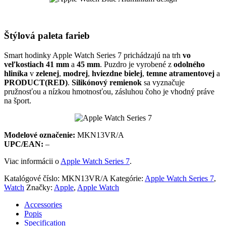
Štýlová paleta farieb
Smart hodinky Apple Watch Series 7 prichádzajú na trh
vo
veľkostiach 41 mm
a
45 mm
. Puzdro je vyrobené z
odolného
hliníka
v
zelenej
,
modrej
,
hviezdne bielej
,
temne atramentovej
a
PRODUCT(RED)
.
Silikónový remienok
sa vyznačuje
pružnosťou a nízkou hmotnosťou, zásluhou čoho je vhodný práve
na šport.
Modelové označenie:
MKN13VR/A
UPC/EAN
:
–
Viac informácii o
Apple Watch Series 7
.
Katalógové číslo:
MKN13VR/A
Kategórie:
Apple Watch Series 7
,
Watch
Značky:
Apple
,
Apple Watch
Accessories
Popis
Specification