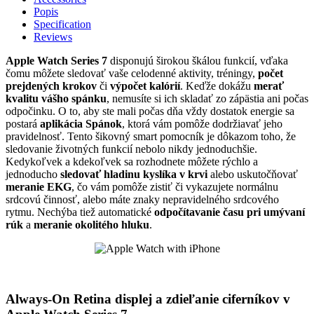
Popis
Specification
Reviews
Apple Watch Series 7
disponujú širokou škálou funkcií, vďaka
čomu môžete sledovať vaše celodenné aktivity, tréningy,
počet
prejdených krokov
či
výpočet kalórií
. Keďže dokážu
merať
kvalitu vášho spánku
, nemusíte si ich skladať zo zápästia ani počas
odpočinku. O to, aby ste mali počas dňa vždy dostatok energie sa
postará
aplikácia Spánok
, ktorá vám pomôže dodržiavať jeho
pravidelnosť. Tento šikovný smart pomocník je dôkazom toho, že
sledovanie životných funkcií nebolo nikdy jednoduchšie.
Kedykoľvek a kdekoľvek sa rozhodnete môžete rýchlo a
jednoducho
sledovať hladinu kyslíka v krvi
alebo uskutočňovať
meranie EKG
, čo vám pomôže zistiť či vykazujete normálnu
srdcovú činnosť, alebo máte znaky nepravidelného srdcového
rytmu. Nechýba tiež automatické
odpočítavanie času pri umývaní
rúk
a
meranie okolitého hluku
.
Always-On Retina displej a zdieľanie ciferníkov v