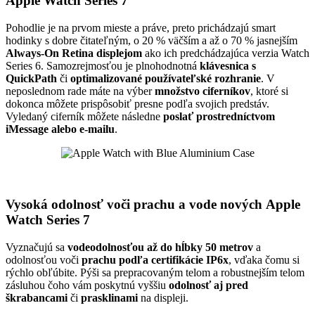
Apple Watch Series 7
Pohodlie je na prvom mieste a práve, preto prichádzajú smart
hodinky s dobre čitateľným, o 20 % väčším a až o 70 % jasnejším
Always-On Retina displejom
ako ich predchádzajúca verzia Watch
Series 6. Samozrejmosťou je plnohodnotná
klávesnica s
QuickPath
či
optimalizované používateľské rozhranie
. V
neposlednom rade máte na výber
množstvo ciferníkov
, ktoré si
dokonca môžete prispôsobiť presne podľa svojich predstáv.
Vyledaný ciferník môžete následne
poslať prostredníctvom
iMessage alebo e-mailu
.
Vysoká odolnosť voči prachu a vode nových Apple
Watch Series 7
Vyznačujú sa
vodeodolnosťou až do hĺbky 50 metrov
a
odolnosťou voči
prachu podľa certifikácie IP6x
, vďaka čomu si
rýchlo obľúbite. Pýši sa prepracovaným telom a robustnejším telom
zásluhou čoho vám poskytnú vyššiu
odolnosť aj pred
škrabancami
či
prasklinami
na displeji.