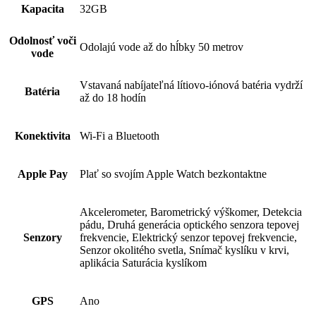
Kapacita
32GB
Odolnosť voči
Odolajú vode až do hĺbky 50 metrov
vode
Vstavaná nabíjateľná lítiovo-iónová batéria vydrží
Batéria
až do 18 hodín
Konektivita
Wi-Fi a Bluetooth
Apple Pay
Plať so svojím Apple Watch bezkontaktne
Akcelerometer, Barometrický výškomer, Detekcia
pádu, Druhá generácia optického senzora tepovej
Senzory
frekvencie, Elektrický senzor tepovej frekvencie,
Senzor okolitého svetla, Snímač kyslíku v krvi,
aplikácia Saturácia kyslíkom
GPS
Ano