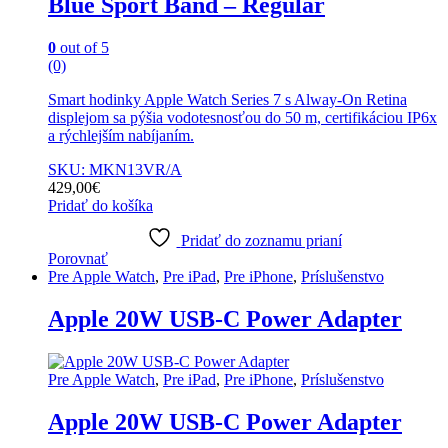
Blue Sport Band – Regular
0
out of 5
(0)
Smart hodinky Apple Watch Series 7 s Alway-On Retina
displejom sa pýšia vodotesnosťou do 50 m, certifikáciou IP6x
a rýchlejším nabíjaním.
SKU: MKN13VR/A
429,00
€
Pridať do košíka
Pridať do zoznamu prianí
Porovnať
Pre Apple Watch
,
Pre iPad
,
Pre iPhone
,
Príslušenstvo
Apple 20W USB-C Power Adapter
Pre Apple Watch
,
Pre iPad
,
Pre iPhone
,
Príslušenstvo
Apple 20W USB-C Power Adapter