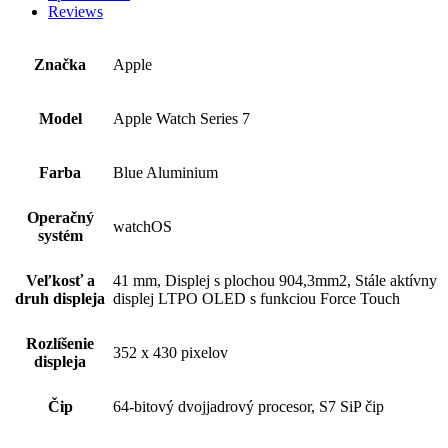
Reviews
Značka
Apple
Model
Apple Watch Series 7
Farba
Blue Aluminium
Operačný
watchOS
systém
Veľkosť a
41 mm, Displej s plochou 904,3mm2, Stále aktívny
druh displeja
displej LTPO OLED s funkciou Force Touch
Rozlíšenie
352 x 430 pixelov
displeja
Čip
64-bitový dvojjadrový procesor, S7 SiP čip