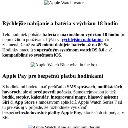
Rýchlejšie nabíjanie a batéria s výdržou 18 hodín
Telo hodiniek poháňa
batéria s maximálnou výdržou 18 hodín
pri
nepretržitom používaní. Pýšia sa
rýchlejším nabíjaním
, čo
znamená, že už
za 45 minút dobijete batériu až na 80 %
.
Hodinky pracujú s
operačným systémom watchOS 8.0
a sú
kompatibilné so systémom iOS
.
Apple Pay pre bezpečnú platbu hodinkami
S hodinkami budete mať prehľad o
SMS správach
,
notifikáciách
,
hovoroch
, ale aj
predpovedi počasia
. Samozrejmosťou je tiež
budík
,
stopky
,
kalendár
,
integrované mapy
,
hlasový asistent
Siri
či
App Store
s množstvom aplikácií. Apple Watch Series 7 sú
tu pre vás aj v prípade, že rozhodnete využívať
bezpečné
bezhotovostné platby Apple Pay
, ktoré sú dostupné, aj v
SR.