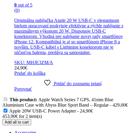
0
out of 5
(0)
Originálna nabíjačka Apple 20 W USB-C v elegantnom
bielom spracovaní poskytuje efektívne a rýchle nabíjanie s
maximálnym výkonom 20 W. Disponuje USB-C
konektorom. Vhodná pre nabíjanie novej rady smartfónov
iPhone 12. Kompatibilná je aj so smartfónom iPhone 8 a
novším. USB-C kábel s Lightning konektorom nie je
súčasťou balenia, predáva sa samostatne.
SKU: MHJE3ZM/A
24,90
€
Pridať do košíka
Pridať do zoznamu prianí
Porovnať
This product:
Apple Watch Series 7 GPS, 41mm Blue
Aluminium Case with Abyss Blue Sport Band – Regular
-
429,00
€
Apple 20W USB-C Power Adapter
-
24,90
€
453,90
€
for
2
item(s)
Add all to cart
Accessories