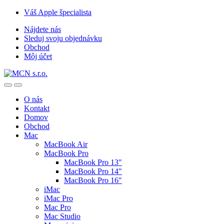
Skip
Skip
Váš Apple špecialista
to
to
Nájdete nás
navigation
content
Sleduj svoju objednávku
Obchod
Môj účet
O nás
Kontakt
Domov
Obchod
Mac
MacBook Air
MacBook Pro
MacBook Pro 13″
MacBook Pro 14″
MacBook Pro 16″
iMac
iMac Pro
Mac Pro
Mac Studio