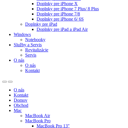
Doplnky pre iPhone X
Doplnky pre iPhone 7 Plus/ 8 Plus
Doplnky pre iPhone 7/8
Doplnky pre iPhone 6/ 6S
Doplnky pre iPad
Doplnky pre iPad a iPad Air
Windows
Notebooky
Služby a Servis
Revitalizácie
Servis
O nás
O nás
Kontakt
O nás
Kontakt
Domov
Obchod
Mac
MacBook Air
MacBook Pro
MacBook Pro 13″