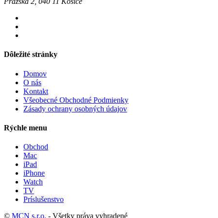
Pražská 2, 040 11 Košice
Dôležité stránky
Domov
O nás
Kontakt
Všeobecné Obchodné Podmienky
Zásady ochrany osobných údajov
Rýchle menu
Obchod
Mac
iPad
iPhone
Watch
TV
Príslušenstvo
©
MCN s.r.o.
- Všetky práva vyhradené