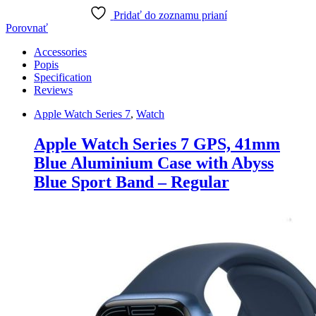
with
Abyss
Pridať do zoznamu prianí
Blue
Porovnať
Sport
Accessories
Band
Popis
-
Specification
Regular
Reviews
quantity
Apple Watch Series 7
,
Watch
Apple Watch Series 7 GPS, 41mm
Blue Aluminium Case with Abyss
Blue Sport Band – Regular