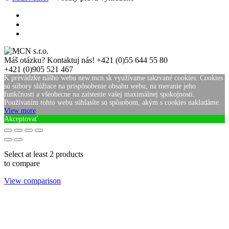
Máš otázku? Kontaktuj nás!
+421 (0)55 644 55 80
+421 (0)905 521 467
K prevádzke nášho webu new.mcn.sk využívame takzvané cookies. Cookies
sú súbory slúžiace na prispôsobenie obsahu webu, na meranie jeho
funkčnosti a všeobecne na zaistenie vašej maximálnej spokojnosti.
Používaním tohto webu súhlasíte so spôsobom, akým s cookies nakladáme.
View more
Akceptovať
Select at least 2 products
to compare
View comparison