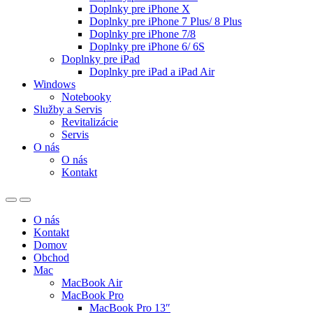
Doplnky pre iPhone X
Doplnky pre iPhone 7 Plus/ 8 Plus
Doplnky pre iPhone 7/8
Doplnky pre iPhone 6/ 6S
Doplnky pre iPad
Doplnky pre iPad a iPad Air
Windows
Notebooky
Služby a Servis
Revitalizácie
Servis
O nás
O nás
Kontakt
O nás
Kontakt
Domov
Obchod
Mac
MacBook Air
MacBook Pro
MacBook Pro 13″