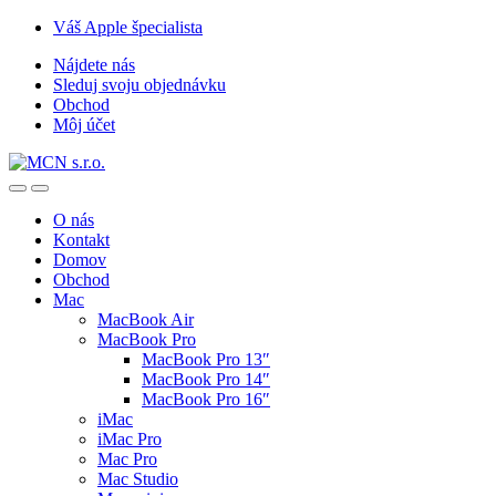
Skip
Skip
Váš Apple špecialista
to
to
Nájdete nás
navigation
content
Sleduj svoju objednávku
Obchod
Môj účet
O nás
Kontakt
Domov
Obchod
Mac
MacBook Air
MacBook Pro
MacBook Pro 13″
MacBook Pro 14″
MacBook Pro 16″
iMac
iMac Pro
Mac Pro
Mac Studio