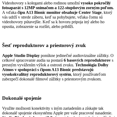
Videohovory s kolegami alebo rodinou umožní
vysoko pokročilý
fotoaparát s 12MP snímačom a 122-stupňovým zorným poľom.
A vďaka
čipu A13 Bionic monitor obsahuje Center Stage
, ktorý
vás udrží v strede záberu, keď sa pohybujete, vďaka čomu sú
videohovory pútavejšie. Keď sa k hovoru pripoja iný alebo ho
opustia, zobrazenie sa rozšíri, alebo priblíži.
Šesť reproduktorov a priestorový zvuk
Apple Studio Display
ponúkne jedinečné audiovizuálne zážitky. O
celkové spracovanie audia sa postará
6 basových reproduktorov
s
presným vyvážením výšok a ostrosti zvuku.
Technológia Dolby
Atmos
v spolupráci s čipom A13 Bionic
predstavujú
vysokokvalitný reproduktorový systém
, ktorý používateľom
zabezpečí dokonalé filmové zážitky s priestorovým zvukom.
Dokonalé spojenie
Využite možnosti konektivity s iným zariadením a získajte tak
dokonalé spojenie ekosystému Apple pre vaše pracovné nasadenie.