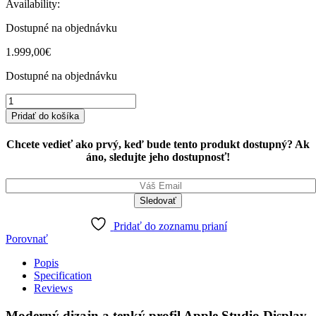
Availability:
Dostupné na objednávku
1.999,00
€
Dostupné na objednávku
Apple
Studio
Pridať do košíka
Display
-
Chcete vedieť ako prvý, keď bude tento produkt dostupný? Ak
Nano-
áno, sledujte jeho dostupnosť!
Texture
Glass
-
VESA
Mount
Adapter
Pridať do zoznamu prianí
(Stand
Porovnať
not
Popis
included)
Specification
quantity
Reviews
Moderný dizajn a tenký profil Apple Studio Display