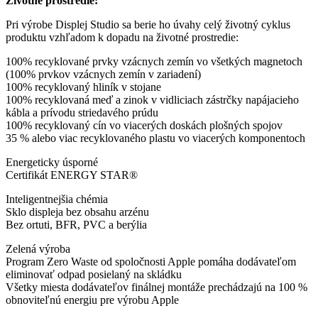
Životné prostredie:
Pri výrobe Displej Studio sa berie ho úvahy celý životný cyklus
produktu vzhľadom k dopadu na životné prostredie:
100% recyklované prvky vzácnych zemín vo všetkých magnetoch
(100% prvkov vzácnych zemín v zariadení)
100% recyklovaný hliník v stojane
100% recyklovaná meď a zinok v vidliciach zástrčky napájacieho
kábla a prívodu striedavého prúdu
100% recyklovaný cín vo viacerých doskách plošných spojov
35 % alebo viac recyklovaného plastu vo viacerých komponentoch
Energeticky úsporné
Certifikát ENERGY STAR®
Inteligentnejšia chémia
Sklo displeja bez obsahu arzénu
Bez ortuti, BFR, PVC a berýlia
Zelená výroba
Program Zero Waste od spoločnosti Apple pomáha dodávateľom
eliminovať odpad posielaný na skládku
Všetky miesta dodávateľov finálnej montáže prechádzajú na 100 %
obnoviteľnú energiu pre výrobu Apple