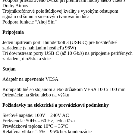
Podpora priestorového zvuku pri prehrávaní hudby alebo videa s
Dolby Atmos
Trojmikrofónové pole štúdiovej kvality s vysokým odstupom
signálu od šumu a smerovým tvarovaním lúča
Podpora funkcie “Ahoj Siri”
Pripojenia
Jeden upstream port Thunderbolt 3 (USB-C) pre hostiteľské
zariadenie (s nabíjaním hostiteľa 96W)
Tri downstream porty USB-C (až 10 Gb/s) na pripojenie periférnych
zariadení, úložiska a siete
Stojan
Adaptér na upevnenie VESA
Kompatibilné so stojanom alebo držiakom VESA 100 x 100 mm
Orientácia: na šírku alebo na výšku
Požiadavky na elektrické a prevádzkové podmienky
Sieťové napätie: 100V – 240V AC
Frekvencia: 50Hz – 60 Hz, jedna fáza
Prevádzková teplota: 10°C – 35°C
Relatívna vlhkosť: 5% – 95% bez kondenzácie