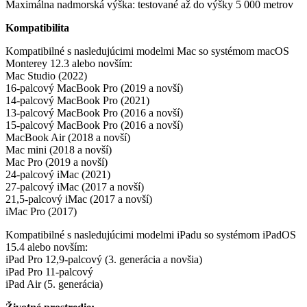
Maximálna nadmorská výška: testované až do výšky 5 000 metrov
Kompatibilita
Kompatibilné s nasledujúcimi modelmi Mac so systémom macOS
Monterey 12.3 alebo novším:
Mac Studio (2022)
16-palcový MacBook Pro (2019 a novší)
14-palcový MacBook Pro (2021)
13-palcový MacBook Pro (2016 a novší)
15-palcový MacBook Pro (2016 a novší)
MacBook Air (2018 a novší)
Mac mini (2018 a novší)
Mac Pro (2019 a novší)
24-palcový iMac (2021)
27-palcový iMac (2017 a novší)
21,5-palcový iMac (2017 a novší)
iMac Pro (2017)
Kompatibilné s nasledujúcimi modelmi iPadu so systémom iPadOS
15.4 alebo novším:
iPad Pro 12,9-palcový (3. generácia a novšia)
iPad Pro 11-palcový
iPad Air (5. generácia)