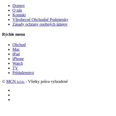
Domov
O nás
Kontakt
Všeobecné Obchodné Podmienky
Zásady ochrany osobných údajov
Rýchle menu
Obchod
Mac
iPad
iPhone
Watch
TV
Príslušenstvo
©
MCN s.r.o.
- Všetky práva vyhradené