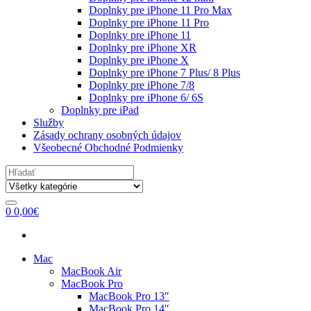
Doplnky pre iPhone 11 Pro Max
Doplnky pre iPhone 11 Pro
Doplnky pre iPhone 11
Doplnky pre iPhone XR
Doplnky pre iPhone X
Doplnky pre iPhone 7 Plus/ 8 Plus
Doplnky pre iPhone 7/8
Doplnky pre iPhone 6/ 6S
Doplnky pre iPad
Služby
Zásady ochrany osobných údajov
Všeobecné Obchodné Podmienky
Search
for:
0
0,00
€
Mac
MacBook Air
MacBook Pro
MacBook Pro 13″
MacBook Pro 14″