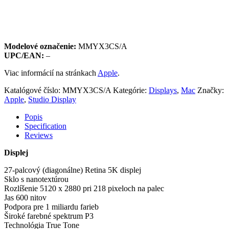
Modelové označenie:
MMYX3CS/A
UPC/EAN:
–
Viac informácií na stránkach
Apple
.
Katalógové číslo:
MMYX3CS/A
Kategórie:
Displays
,
Mac
Značky:
Apple
,
Studio Display
Popis
Specification
Reviews
Displej
27-palcový (diagonálne) Retina 5K displej
Sklo s nanotextúrou
Rozlíšenie 5120 x 2880 pri 218 pixeloch na palec
Jas 600 nitov
Podpora pre 1 miliardu farieb
Široké farebné spektrum P3
Technológia True Tone