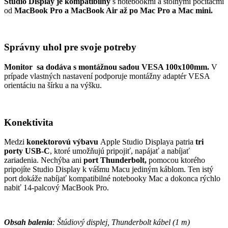
Studio Display je kompatibilný
s notebookmi a stolnými počítačmi
od
MacBook Pro a MacBook Air až po Mac Pro a Mac mini.
Správny uhol pre svoje potreby
Monitor sa dodáva s montážnou sadou VESA 100x100mm.
V
prípade vlastných nastavení podporuje montážny adaptér VESA
orientáciu na šírku a na výšku.
Konektivita
Medzi
konektorovú výbavu
Apple Studio Displaya patria
tri
porty USB-C
, ktoré umožňujú pripojiť, napájať a nabíjať
zariadenia. Nechýba ani
port Thunderbolt,
pomocou ktorého
pripojíte
Studio Display k vášmu Macu jediným káblom. Ten istý
port dokáže nabíjať kompatibilné notebooky Mac a dokonca rýchlo
nabiť 14-palcový MacBook Pro.
Obsah balenia
: Štúdiový displej, Thunderbolt kábel (1 m)