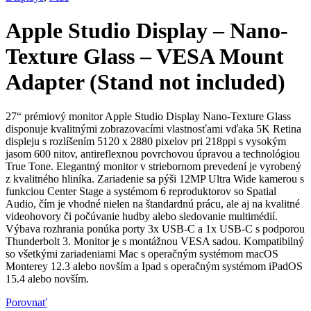
Apple Studio Display – Nano-
Texture Glass – VESA Mount
Adapter (Stand not included)
27“ prémiový monitor Apple Studio Display Nano-Texture Glass
disponuje kvalitnými zobrazovacími vlastnosťami vďaka 5K Retina
displeju s rozlíšením 5120 x 2880 pixelov pri 218ppi s vysokým
jasom 600 nitov, antireflexnou povrchovou úpravou a technológiou
True Tone. Elegantný monitor v striebornom prevedení je vyrobený
z kvalitného hliníka. Zariadenie sa pýši 12MP Ultra Wide kamerou s
funkciou Center Stage a systémom 6 reproduktorov so Spatial
Audio, čím je vhodné nielen na štandardnú prácu, ale aj na kvalitné
videohovory či počúvanie hudby alebo sledovanie multimédií.
Výbava rozhrania ponúka porty 3x USB-C a 1x USB-C s podporou
Thunderbolt 3. Monitor je s montážnou VESA sadou. Kompatibilný
so všetkými zariadeniami Mac s operačným systémom macOS
Monterey 12.3 alebo novším a Ipad s operačným systémom iPadOS
15.4 alebo novším.
Porovnať