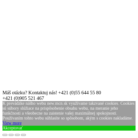
Máš otázku? Kontaktuj nás!
+421 (0)55 644 55 80
+421 (0)905 521 467
K prevádzke nášho webu new.mcn.sk využívame takzvané cookies. Cookies
sú súbory slúžiace na prispôsobenie obsahu webu, na meranie jeho
funkčnosti a všeobecne na zaistenie vašej maximálnej spokojnosti.
Používaním tohto webu súhlasíte so spôsobom, akým s cookies nakladáme.
View more
Akceptovať