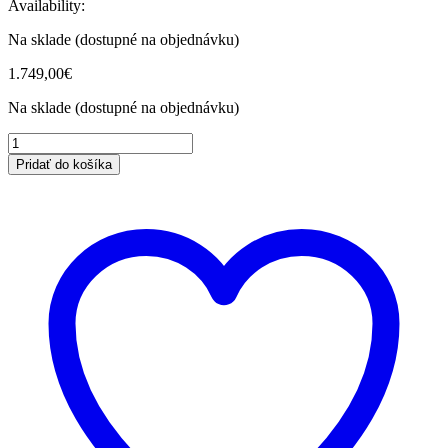
Availability:
Na sklade (dostupné na objednávku)
1.749,00
€
Na sklade (dostupné na objednávku)
Apple
Studio
Pridať do košíka
Display
-
Standard
Glass
-
Tilt
-
Adjustable
Stand
quantity