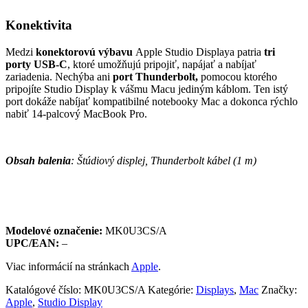
Konektivita
Medzi
konektorovú výbavu
Apple Studio Displaya patria
tri
porty USB-C
, ktoré umožňujú pripojiť, napájať a nabíjať
zariadenia. Nechýba ani
port Thunderbolt,
pomocou ktorého
pripojíte
Studio Display k vášmu Macu jediným káblom. Ten istý
port dokáže nabíjať kompatibilné notebooky Mac a dokonca rýchlo
nabiť 14-palcový MacBook Pro.
Obsah balenia
: Štúdiový displej, Thunderbolt kábel (1 m)
Modelové označenie:
MK0U3CS/A
UPC/EAN:
–
Viac informácií na stránkach
Apple
.
Katalógové číslo:
MK0U3CS/A
Kategórie:
Displays
,
Mac
Značky:
Apple
,
Studio Display