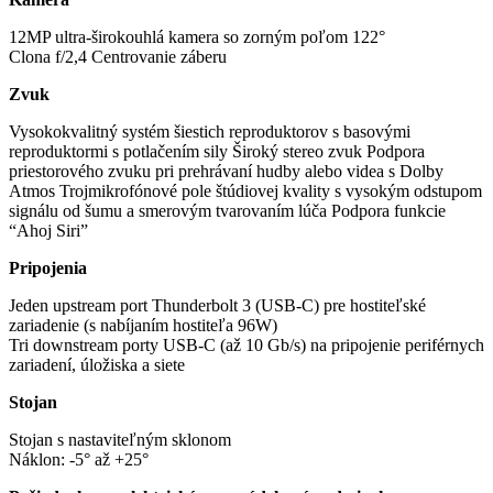
12MP ultra-širokouhlá kamera so zorným poľom 122°
Clona f/2,4 Centrovanie záberu
Zvuk
Vysokokvalitný systém šiestich reproduktorov s basovými
reproduktormi s potlačením sily Široký stereo zvuk Podpora
priestorového zvuku pri prehrávaní hudby alebo videa s Dolby
Atmos Trojmikrofónové pole štúdiovej kvality s vysokým odstupom
signálu od šumu a smerovým tvarovaním lúča Podpora funkcie
“Ahoj Siri”
Pripojenia
Jeden upstream port Thunderbolt 3 (USB-C) pre hostiteľské
zariadenie (s nabíjaním hostiteľa 96W)
Tri downstream porty USB-C (až 10 Gb/s) na pripojenie periférnych
zariadení, úložiska a siete
Stojan
Stojan s nastaviteľným sklonom
Náklon: -5° až +25°