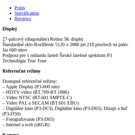
Popis
Specification
Reviews
Displej
27-palcový (diagonálne) Retina 5K displej
Štandardné sklo Rozlíšenie 5120 x 2880 pri 218 pixeloch na palec
Jas 600 nitov
Podpora pre 1 miliardu farieb Široké farebné spektrum P3
Technológia True Tone
Referenčné režimy
Dostupné referenčné režimy:
– Apple Display (P3-600 nits)
– HDTV video (BT.709-BT.1886)
– Video NTSC (BT.601 SMPTE-C)
– Video PAL a SECAM (BT.601 EBU)
– Digitálne kino (P3-DCI), Digitálne kino (P3-D65), Dizajn a tlač
(P3-D50)
– Fotografovanie (P3-D65)
– Internet a web (sRGB)
Kamera