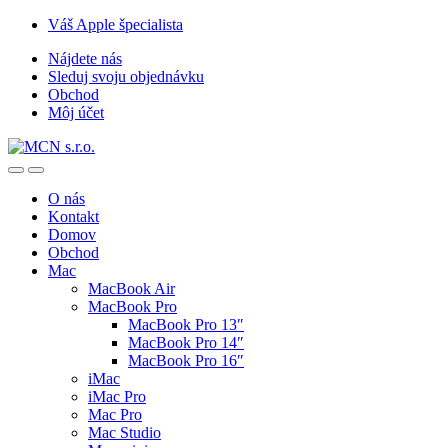
Skip
Skip
Váš Apple špecialista
to
to
Nájdete nás
navigation
content
Sleduj svoju objednávku
Obchod
Môj účet
O nás
Kontakt
Domov
Obchod
Mac
MacBook Air
MacBook Pro
MacBook Pro 13″
MacBook Pro 14″
MacBook Pro 16″
iMac
iMac Pro
Mac Pro
Mac Studio