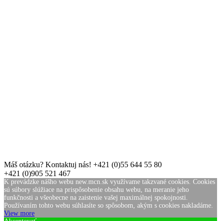
Máš otázku? Kontaktuj nás!
+421 (0)55 644 55 80
+421 (0)905 521 467
K prevádzke nášho webu new.mcn.sk využívame takzvané cookies. Cookies
sú súbory slúžiace na prispôsobenie obsahu webu, na meranie jeho
funkčnosti a všeobecne na zaistenie vašej maximálnej spokojnosti.
Používaním tohto webu súhlasíte so spôsobom, akým s cookies nakladáme.
View more