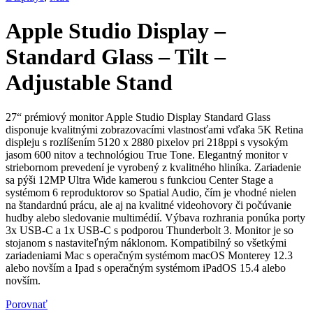
Apple Studio Display –
Standard Glass – Tilt –
Adjustable Stand
27“ prémiový monitor Apple Studio Display Standard Glass
disponuje kvalitnými zobrazovacími vlastnosťami vďaka 5K Retina
displeju s rozlíšením 5120 x 2880 pixelov pri 218ppi s vysokým
jasom 600 nitov a technológiou True Tone. Elegantný monitor v
striebornom prevedení je vyrobený z kvalitného hliníka. Zariadenie
sa pýši 12MP Ultra Wide kamerou s funkciou Center Stage a
systémom 6 reproduktorov so Spatial Audio, čím je vhodné nielen
na štandardnú prácu, ale aj na kvalitné videohovory či počúvanie
hudby alebo sledovanie multimédií. Výbava rozhrania ponúka porty
3x USB-C a 1x USB-C s podporou Thunderbolt 3. Monitor je so
stojanom s nastaviteľným náklonom. Kompatibilný so všetkými
zariadeniami Mac s operačným systémom macOS Monterey 12.3
alebo novším a Ipad s operačným systémom iPadOS 15.4 alebo
novším.
Porovnať