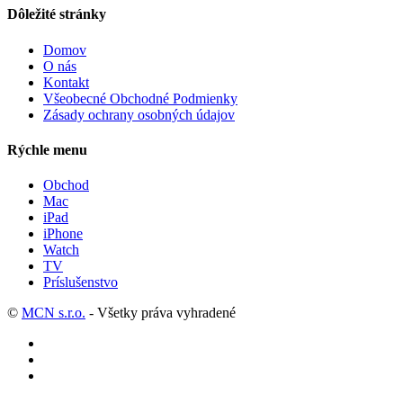
Dôležité stránky
Domov
O nás
Kontakt
Všeobecné Obchodné Podmienky
Zásady ochrany osobných údajov
Rýchle menu
Obchod
Mac
iPad
iPhone
Watch
TV
Príslušenstvo
©
MCN s.r.o.
- Všetky práva vyhradené