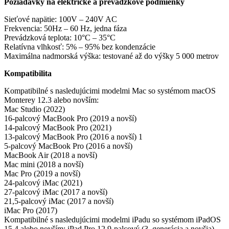
Požiadavky na elektrické a prevádzkové podmienky
Sieťové napätie: 100V – 240V AC
Frekvencia: 50Hz – 60 Hz, jedna fáza
Prevádzková teplota: 10°C – 35°C
Relatívna vlhkosť: 5% – 95% bez kondenzácie
Maximálna nadmorská výška: testované až do výšky 5 000 metrov
Kompatibilita
Kompatibilné s nasledujúcimi modelmi Mac so systémom macOS
Monterey 12.3 alebo novším:
Mac Studio (2022)
16-palcový MacBook Pro (2019 a novší)
14-palcový MacBook Pro (2021)
13-palcový MacBook Pro (2016 a novší) 1
5-palcový MacBook Pro (2016 a novší)
MacBook Air (2018 a novší)
Mac mini (2018 a novší)
Mac Pro (2019 a novší)
24-palcový iMac (2021)
27-palcový iMac (2017 a novší)
21,5-palcový iMac (2017 a novší)
iMac Pro (2017)
Kompatibilné s nasledujúcimi modelmi iPadu so systémom iPadOS
15.4 alebo novším: iPad Pro 12,9-palcový (3. generácia a novšia),