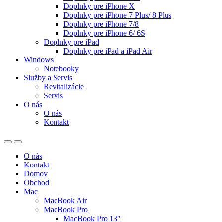
Doplnky pre iPhone X
Doplnky pre iPhone 7 Plus/ 8 Plus
Doplnky pre iPhone 7/8
Doplnky pre iPhone 6/ 6S
Doplnky pre iPad
Doplnky pre iPad a iPad Air
Windows
Notebooky
Služby a Servis
Revitalizácie
Servis
O nás
O nás
Kontakt
O nás
Kontakt
Domov
Obchod
Mac
MacBook Air
MacBook Pro
MacBook Pro 13″