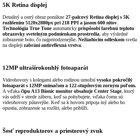
5K Retina displej
Detailný a ostrý obraz ponúkne
27-palcový Retina displej s 5K
rozlíšením 5120x2880px pri 218 PPI a jasom 600 nitov
.
Technológia True Tone
automaticky
prispôsobí farebnú teplotu
obrazovky svetelným podmienkam prostredia
, aby výsledné
zobrazenie bolo, čo najprirodzenejšie.
Nežiadúcim odleskom
svetla
na displeji
zabráni antireflexná vrstva
.
12MP ultraširokouhlý fotoaparát
Videohovory s kolegami alebo rodinou umožní
vysoko pokročilý
fotoaparát s 12MP snímačom a 122-stupňovým zorným poľom.
A vďaka
čipu A13 Bionic monitor obsahuje Center Stage
, ktorý
vás udrží v strede záberu, keď sa pohybujete, vďaka čomu sú
videohovory pútavejšie. Keď sa k hovoru pripoja iný alebo ho
opustia, zobrazenie sa rozšíri, alebo priblíži.
Šesť reproduktorov a priestorový zvuk