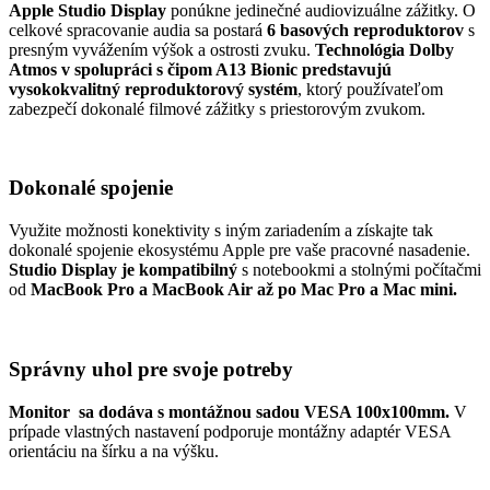
Apple Studio Display
ponúkne jedinečné audiovizuálne zážitky. O
celkové spracovanie audia sa postará
6 basových reproduktorov
s
presným vyvážením výšok a ostrosti zvuku.
Technológia Dolby
Atmos
v spolupráci s čipom A13 Bionic
predstavujú
vysokokvalitný reproduktorový systém
, ktorý používateľom
zabezpečí dokonalé filmové zážitky s priestorovým zvukom.
Dokonalé spojenie
Využite možnosti konektivity s iným zariadením a získajte tak
dokonalé spojenie ekosystému Apple pre vaše pracovné nasadenie.
Studio Display je kompatibilný
s notebookmi a stolnými počítačmi
od
MacBook Pro a MacBook Air až po Mac Pro a Mac mini.
Správny uhol pre svoje potreby
Monitor sa dodáva s montážnou sadou VESA 100x100mm.
V
prípade vlastných nastavení podporuje montážny adaptér VESA
orientáciu na šírku a na výšku.