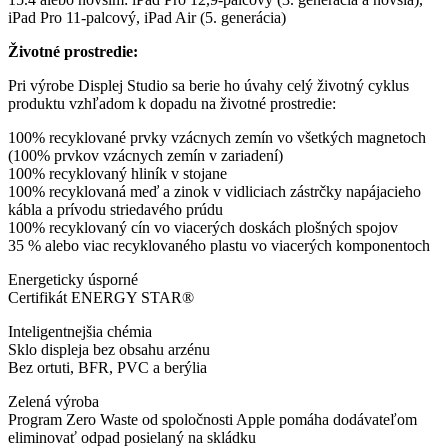
iPad Pro 11-palcový, iPad Air (5. generácia)
Životné prostredie:
Pri výrobe Displej Studio sa berie ho úvahy celý životný cyklus
produktu vzhľadom k dopadu na životné prostredie:
100% recyklované prvky vzácnych zemín vo všetkých magnetoch
(100% prvkov vzácnych zemín v zariadení)
100% recyklovaný hliník v stojane
100% recyklovaná meď a zinok v vidliciach zástrčky napájacieho
kábla a prívodu striedavého prúdu
100% recyklovaný cín vo viacerých doskách plošných spojov
35 % alebo viac recyklovaného plastu vo viacerých komponentoch
Energeticky úsporné
Certifikát ENERGY STAR®
Inteligentnejšia chémia
Sklo displeja bez obsahu arzénu
Bez ortuti, BFR, PVC a berýlia
Zelená výroba
Program Zero Waste od spoločnosti Apple pomáha dodávateľom
eliminovať odpad posielaný na skládku