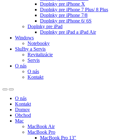
Doplnky pre iPhone X
Doplnky pre iPhone 7 Plus/ 8 Plus
Doplnky pre iPhone 7/8
Doplnky pre iPhone 6/ 6S
Doplnky pre iPad
Doplnky pre iPad a iPad Air
Windows
Notebooky
Služby a Servis
Revitalizácie
Servis
O nás
O nás
Kontakt
O nás
Kontakt
Domov
Obchod
Mac
MacBook Air
MacBook Pro
MacBook Pro 13″