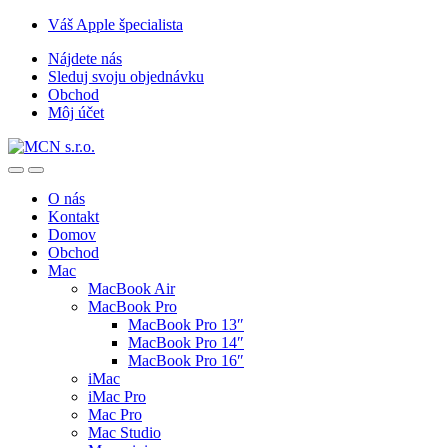
Skip
Skip
Váš Apple špecialista
to
to
Nájdete nás
navigation
content
Sleduj svoju objednávku
Obchod
Môj účet
O nás
Kontakt
Domov
Obchod
Mac
MacBook Air
MacBook Pro
MacBook Pro 13″
MacBook Pro 14″
MacBook Pro 16″
iMac
iMac Pro
Mac Pro
Mac Studio