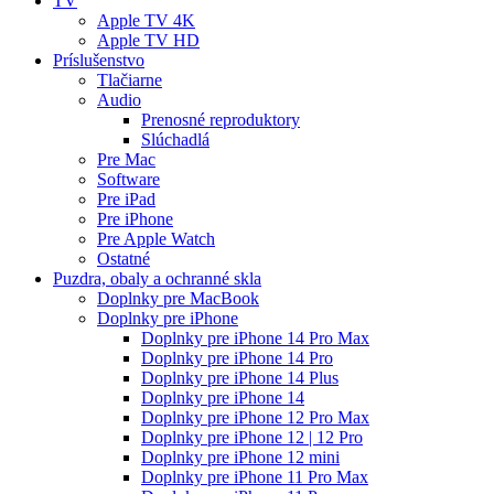
TV
Apple TV 4K
Apple TV HD
Príslušenstvo
Tlačiarne
Audio
Prenosné reproduktory
Slúchadlá
Pre Mac
Software
Pre iPad
Pre iPhone
Pre Apple Watch
Ostatné
Puzdra, obaly a ochranné skla
Doplnky pre MacBook
Doplnky pre iPhone
Doplnky pre iPhone 14 Pro Max
Doplnky pre iPhone 14 Pro
Doplnky pre iPhone 14 Plus
Doplnky pre iPhone 14
Doplnky pre iPhone 12 Pro Max
Doplnky pre iPhone 12 | 12 Pro
Doplnky pre iPhone 12 mini
Doplnky pre iPhone 11 Pro Max