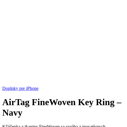
Doplnky pre iPhone
AirTag FineWoven Key Ring –
Navy
Kľúčenka z tkaniny FineWoven sa vyrába z inovatívnych