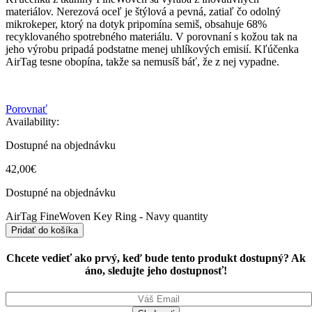
materiálov. Nerezová oceľ je štýlová a pevná, zatiaľ čo odolný
mikrokeper, ktorý na dotyk pripomína semiš, obsahuje 68%
recyklovaného spotrebného materiálu. V porovnaní s kožou tak na
jeho výrobu pripadá podstatne menej uhlíkových emisií. Kľúčenka
AirTag tesne obopína, takže sa nemusíš báť, že z nej vypadne.
Porovnať
Availability:
Dostupné na objednávku
42,00
€
Dostupné na objednávku
AirTag FineWoven Key Ring - Navy quantity
Pridať do košíka
Chcete vedieť ako prvý, keď bude tento produkt dostupný? Ak
áno, sledujte jeho dostupnosť!