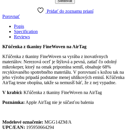
Pridať do zoznamu prianí
Porovnať
Popis
Specification
Reviews
Kľúčenka z tkaniny FineWoven na AirTag
Kľúčenka z tkaniny FineWoven sa vyrába z inovatívnych
materiálov. Nerezová oceľ je štýlová a pevná, zatiaľ čo odolný
mikrokeper, ktorý na omak pripomína semiš, obsahuje 68%
recyklovaného spotrebného materiálu. V porovnaní s kožou tak na
jeho výrobu pripadá podstatne menej uhlíkových emisií. Kľúčenka
AirTag tesne obopína, takže sa nemusíš báť, že z nej vypadne.
V krabici:
Kľúčenka z tkaniny FineWoven na AirTag
Poznámka:
Apple AirTag nie je súčasťou balenia
Modelové označenie:
MGG14ZM/A
UPC/EAN:
195950664294