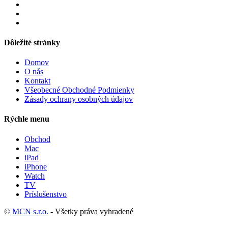
Dôležité stránky
Domov
O nás
Kontakt
Všeobecné Obchodné Podmienky
Zásady ochrany osobných údajov
Rýchle menu
Obchod
Mac
iPad
iPhone
Watch
TV
Príslušenstvo
©
MCN s.r.o.
- Všetky práva vyhradené