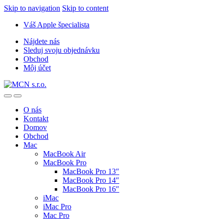
Skip to navigation
Skip to content
Váš Apple špecialista
Nájdete nás
Sleduj svoju objednávku
Obchod
Môj účet
O nás
Kontakt
Domov
Obchod
Mac
MacBook Air
MacBook Pro
MacBook Pro 13″
MacBook Pro 14″
MacBook Pro 16″
iMac
iMac Pro
Mac Pro