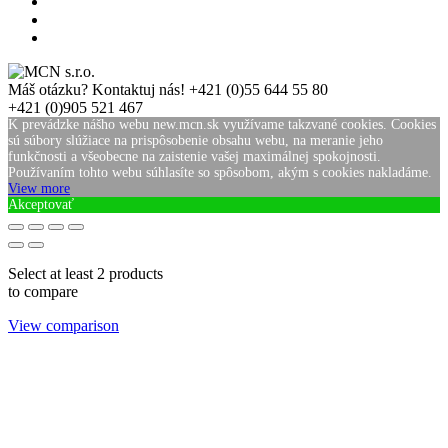
Máš otázku? Kontaktuj nás!
+421 (0)55 644 55 80
+421 (0)905 521 467
K prevádzke nášho webu new.mcn.sk využívame takzvané cookies. Cookies
sú súbory slúžiace na prispôsobenie obsahu webu, na meranie jeho
funkčnosti a všeobecne na zaistenie vašej maximálnej spokojnosti.
Používaním tohto webu súhlasíte so spôsobom, akým s cookies nakladáme.
View more
Akceptovať
Select at least 2 products
to compare
View comparison