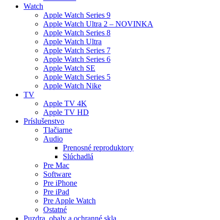
Watch
Apple Watch Series 9
Apple Watch Ultra 2 – NOVINKA
Apple Watch Series 8
Apple Watch Ultra
Apple Watch Series 7
Apple Watch Series 6
Apple Watch SE
Apple Watch Series 5
Apple Watch Nike
TV
Apple TV 4K
Apple TV HD
Príslušenstvo
Tlačiarne
Audio
Prenosné reproduktory
Slúchadlá
Pre Mac
Software
Pre iPhone
Pre iPad
Pre Apple Watch
Ostatné
Puzdra, obaly a ochranné skla