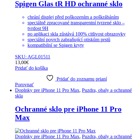
Spigen Glas tR HD ochranné sklo
chrání displej před poškozením a poškrábáním
speciálně zpracované transparentní tvrzené sklo –
tvrdost 9H
po aplikaci skla zůstává 100% citlivost obrazovky
speciální povrch zabraňující otiskům prstů
kompatibilní se Spigen kryty
SKU: AGL01511
13,00
€
Pridať do košíka
Pridať do zoznamu prianí
Porovnať
Doplnky pre iPhone 11 Pro Max
,
Puzdra, obaly a ochranné
skla
Ochranné sklo pre iPhone 11 Pro
Max
Doplnky pre iPhone 11 Pro Max
,
Puzdra, obaly a ochranné