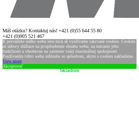
Máš otázku? Kontaktuj nás!
+421 (0)55 644 55 80
+421 (0)905 521 467
K prevádzke nášho webu new.mcn.sk využívame takzvané cookies. Cookies
sú súbory slúžiace na prispôsobenie obsahu webu, na meranie jeho
funkčnosti a všeobecne na zaistenie vašej maximálnej spokojnosti.
Používaním tohto webu súhlasíte so spôsobom, akým s cookies nakladáme.
View more
Akceptovať
Skladom
Skladom
Skladom
Skladom