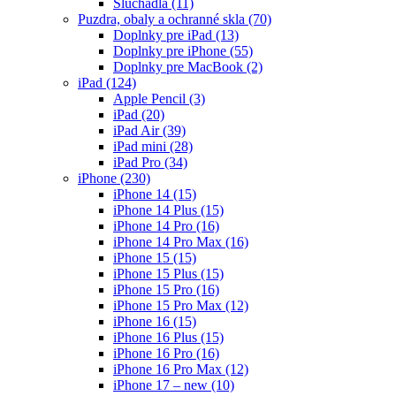
Slúchadlá
(11)
Puzdra, obaly a ochranné skla
(70)
Doplnky pre iPad
(13)
Doplnky pre iPhone
(55)
Doplnky pre MacBook
(2)
iPad
(124)
Apple Pencil
(3)
iPad
(20)
iPad Air
(39)
iPad mini
(28)
iPad Pro
(34)
iPhone
(230)
iPhone 14
(15)
iPhone 14 Plus
(15)
iPhone 14 Pro
(16)
iPhone 14 Pro Max
(16)
iPhone 15
(15)
iPhone 15 Plus
(15)
iPhone 15 Pro
(16)
iPhone 15 Pro Max
(12)
iPhone 16
(15)
iPhone 16 Plus
(15)
iPhone 16 Pro
(16)
iPhone 16 Pro Max
(12)
iPhone 17 – new
(10)