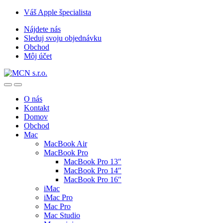
Skip
Skip
Váš Apple špecialista
to
to
Nájdete nás
navigation
content
Sleduj svoju objednávku
Obchod
Môj účet
O nás
Kontakt
Domov
Obchod
Mac
MacBook Air
MacBook Pro
MacBook Pro 13″
MacBook Pro 14″
MacBook Pro 16″
iMac
iMac Pro
Mac Pro
Mac Studio