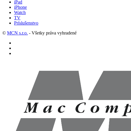
iPad
iPhone
Watch
TV
Príslušenstvo
©
MCN s.r.o.
- Všetky práva vyhradené