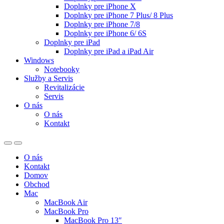
Doplnky pre iPhone X
Doplnky pre iPhone 7 Plus/ 8 Plus
Doplnky pre iPhone 7/8
Doplnky pre iPhone 6/ 6S
Doplnky pre iPad
Doplnky pre iPad a iPad Air
Windows
Notebooky
Služby a Servis
Revitalizácie
Servis
O nás
O nás
Kontakt
O nás
Kontakt
Domov
Obchod
Mac
MacBook Air
MacBook Pro
MacBook Pro 13″