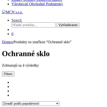
Všeobecné Obchodné Podmienky
Search
Hľadať:
Vyhľadávanie
0
Domov
Produkty so značkou “Ochranné sklo”
Ochranné sklo
Sorted
Zobrazujú sa 4 výsledky
by
popularity
Filters