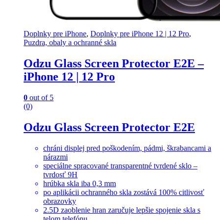
Doplnky pre iPhone
,
Doplnky pre iPhone 12 | 12 Pro
,
Puzdra, obaly a ochranné skla
Odzu Glass Screen Protector E2E –
iPhone 12 | 12 Pro
0
out of 5
(0)
Odzu Glass Screen Protector E2E
chráni displej pred poškodením, pádmi, škrabancami a
nárazmi
speciálne spracované transparentné tvrdené sklo –
tvrdosť 9H
hrúbka skla iba 0,3 mm
po aplikácii ochranného skla zostává 100% citlivosť
obrazovky
2.5D zaoblenie hran zaručuje lepšie spojenie skla s
telom telefónu