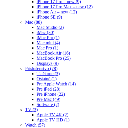
iPhone 17 Pro – new
(9)
iPhone 17 Pro Max – new
(12)
iPhone Air – new
(12)
iPhone SE
(9)
Mac
(88)
Mac Studio
(2)
iMac
(30)
iMac Pro
(1)
Mac mini
(4)
Mac Pro
(1)
MacBook Air
(16)
MacBook Pro
(25)
Displays
(9)
Príslušenstvo
(78)
Tlačiarne
(3)
Ostatné
(1)
Pre Apple Watch
(14)
Pre iPad
(28)
Pre iPhone
(22)
Pre Mac
(49)
Software
(2)
TV
(3)
Apple TV 4K
(2)
Apple TV HD
(1)
Watch
(57)