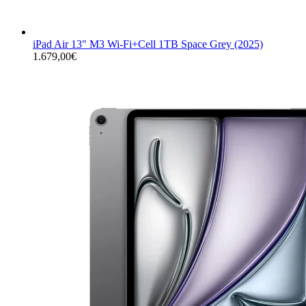
iPad Air 13" M3 Wi-Fi+Cell 1TB Space Grey (2025)
1.679,00
€