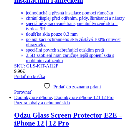
instalačním rámečkem
jednoduchá a přesná instalace pomocí rámečku
chrání displej před odřením, pády, škrábanci a nárazy
speciálně zpracované transparentní tvrzené sklo –
tvrdost 9H
tloušťka skla pouze 0,3 mm
po aplikaci ochranného skla zůstává 100% citlivost
obrazovky
speciální povrch zabraňující otiskům prstů
2.5D zaoblení hran zaručuje lepší spojení skla s
mobilním zařízením
SKU: GLS-KIT-AI12P
9,90
€
Pridať do košíka
Pridať do zoznamu prianí
Porovnať
Doplnky pre iPhone
,
Doplnky pre iPhone 12 | 12 Pro
,
Puzdra, obaly a ochranné skla
Odzu Glass Screen Protector E2E –
iPhone 12 | 12 Pro