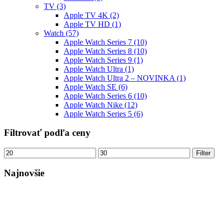
TV
(3)
Apple TV 4K
(2)
Apple TV HD
(1)
Watch
(57)
Apple Watch Series 7
(10)
Apple Watch Series 8
(10)
Apple Watch Series 9
(1)
Apple Watch Ultra
(1)
Apple Watch Ultra 2 – NOVINKA
(1)
Apple Watch SE
(6)
Apple Watch Series 6
(10)
Apple Watch Nike
(12)
Apple Watch Series 5
(6)
Filtrovať podľa ceny
Minimálna
Maximálna
Filter
cena
cena
Najnovšie