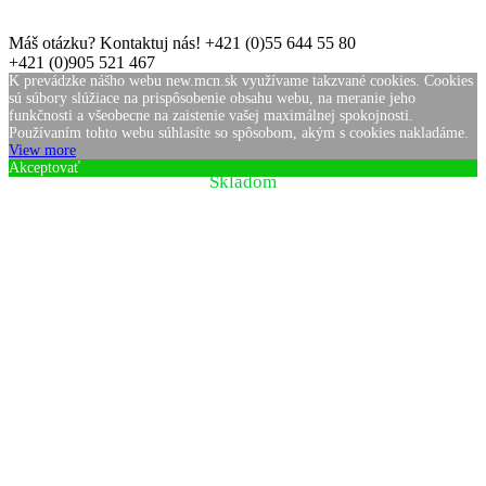
Máš otázku? Kontaktuj nás!
+421 (0)55 644 55 80
+421 (0)905 521 467
K prevádzke nášho webu new.mcn.sk využívame takzvané cookies. Cookies
sú súbory slúžiace na prispôsobenie obsahu webu, na meranie jeho
funkčnosti a všeobecne na zaistenie vašej maximálnej spokojnosti.
Používaním tohto webu súhlasíte so spôsobom, akým s cookies nakladáme.
View more
Akceptovať
Skladom