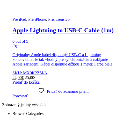
Pre iPad
,
Pre iPhone
,
Príslušenstvo
Apple Lightning to USB-C Cable (1m)
0
out of 5
(0)
Originálny Apple kábel disponuje USB-C a Lightning
koncovkami. Je tak vhodný pre synchronizáciu a nabíjanie
Apple zariadení. Kábel disponuje dĺžkou 1 meter. Farba biela.
SKU: MX0K2ZM/A
24,00
€
25,00
€
Pridať do košíka
Pridať do zoznamu prianí
Porovnať
Zobrazený jediný výsledok
Browse Categories