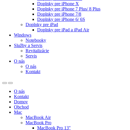
Doplnky pre iPhone X
Doplnky pre iPhone 7 Plus/ 8 Plus
Doplnky pre iPhone 7/8
Doplnky pre iPhone 6/ 6S
Doplnky pre iPad
Doplnky pre iPad a iPad Air
Windows
Notebooky
Služby a Servis
Revitalizácie
Servis
O nás
O nás
Kontakt
O nás
Kontakt
Domov
Obchod
Mac
MacBook Air
MacBook Pro
MacBook Pro 13″