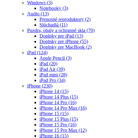
Windows
(3)
Notebooky
(3)
Audio
(13)
Prenosné reproduktory
(2)
Slúchadlá
(11)
Puzdra, obaly a ochranné skla
(70)
Doplnky pre iPad
(13)
Doplnky pre iPhone
(55)
Doplnky pre MacBook
(2)
iPad
(124)
Apple Pencil
(3)
iPad
(20)
iPad Air
(39)
iPad mini
(28)
iPad Pro
(34)
iPhone
(230)
iPhone 14
(15)
iPhone 14 Plus
(15)
iPhone 14 Pro
(16)
iPhone 14 Pro Max
(16)
iPhone 15
(15)
iPhone 15 Plus
(15)
iPhone 15 Pro
(16)
iPhone 15 Pro Max
(12)
iPhone 16
(15)