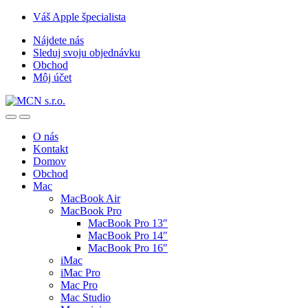
Skip
Skip
Váš Apple špecialista
to
to
Nájdete nás
navigation
content
Sleduj svoju objednávku
Obchod
Môj účet
O nás
Kontakt
Domov
Obchod
Mac
MacBook Air
MacBook Pro
MacBook Pro 13″
MacBook Pro 14″
MacBook Pro 16″
iMac
iMac Pro
Mac Pro
Mac Studio