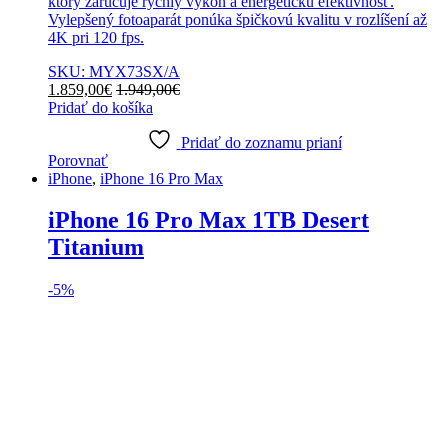
ktorý zaručuje rýchly výkon a energetickú efektívnosť.
Vylepšený fotoaparát ponúka špičkovú kvalitu v rozlíšení až
4K pri 120 fps.
SKU: MYX73SX/A
1.859,00
€
1.949,00
€
Pridať do košíka
Pridať do zoznamu prianí
Porovnať
iPhone
,
iPhone 16 Pro Max
iPhone 16 Pro Max 1TB Desert
Titanium
-
5%