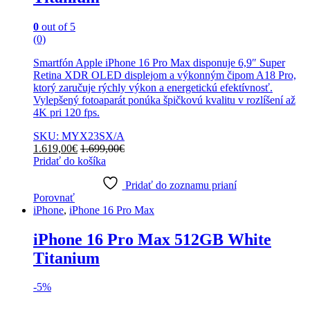
0
out of 5
(0)
Smartfón Apple iPhone 16 Pro Max disponuje 6,9″ Super
Retina XDR OLED displejom a výkonným čipom A18 Pro,
ktorý zaručuje rýchly výkon a energetickú efektívnosť.
Vylepšený fotoaparát ponúka špičkovú kvalitu v rozlíšení až
4K pri 120 fps.
SKU: MYX23SX/A
1.619,00
€
1.699,00
€
Pridať do košíka
Pridať do zoznamu prianí
Porovnať
iPhone
,
iPhone 16 Pro Max
iPhone 16 Pro Max 512GB White
Titanium
-
5%