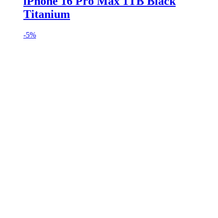
iPhone 16 Pro Max 1TB Black
Titanium
-
5%