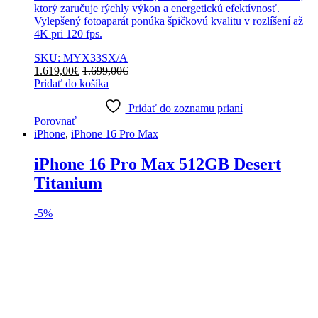
ktorý zaručuje rýchly výkon a energetickú efektívnosť.
Vylepšený fotoaparát ponúka špičkovú kvalitu v rozlíšení až
4K pri 120 fps.
SKU: MYX33SX/A
1.619,00
€
1.699,00
€
Pridať do košíka
Pridať do zoznamu prianí
Porovnať
iPhone
,
iPhone 16 Pro Max
iPhone 16 Pro Max 512GB Desert
Titanium
-
5%