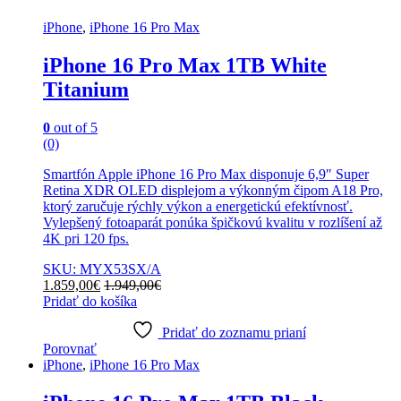
iPhone
,
iPhone 16 Pro Max
iPhone 16 Pro Max 1TB White
Titanium
0
out of 5
(0)
Smartfón Apple iPhone 16 Pro Max disponuje 6,9″ Super
Retina XDR OLED displejom a výkonným čipom A18 Pro,
ktorý zaručuje rýchly výkon a energetickú efektívnosť.
Vylepšený fotoaparát ponúka špičkovú kvalitu v rozlíšení až
4K pri 120 fps.
SKU: MYX53SX/A
1.859,00
€
1.949,00
€
Pridať do košíka
Pridať do zoznamu prianí
Porovnať
iPhone
,
iPhone 16 Pro Max