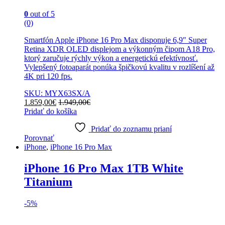
0
out of 5
(0)
Smartfón Apple iPhone 16 Pro Max disponuje 6,9″ Super
Retina XDR OLED displejom a výkonným čipom A18 Pro,
ktorý zaručuje rýchly výkon a energetickú efektívnosť.
Vylepšený fotoaparát ponúka špičkovú kvalitu v rozlíšení až
4K pri 120 fps.
SKU: MYX63SX/A
1.859,00
€
1.949,00
€
Pridať do košíka
Pridať do zoznamu prianí
Porovnať
iPhone
,
iPhone 16 Pro Max
iPhone 16 Pro Max 1TB White
Titanium
-
5%