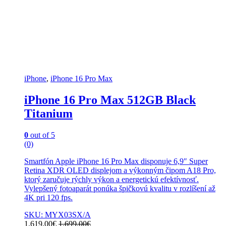
iPhone
,
iPhone 16 Pro Max
iPhone 16 Pro Max 512GB Black
Titanium
0
out of 5
(0)
Smartfón Apple iPhone 16 Pro Max disponuje 6,9″ Super
Retina XDR OLED displejom a výkonným čipom A18 Pro,
ktorý zaručuje rýchly výkon a energetickú efektívnosť.
Vylepšený fotoaparát ponúka špičkovú kvalitu v rozlíšení až
4K pri 120 fps.
SKU: MYX03SX/A
1.619,00
€
1.699,00
€