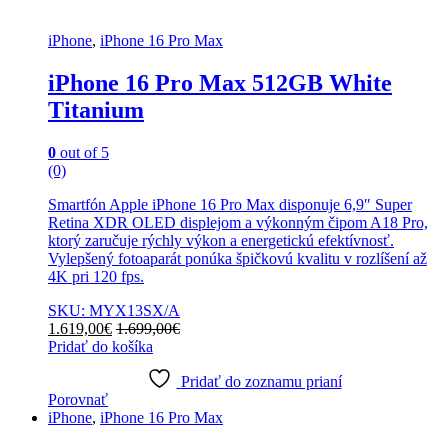
iPhone
,
iPhone 16 Pro Max
iPhone 16 Pro Max 512GB White
Titanium
0
out of 5
(0)
Smartfón Apple iPhone 16 Pro Max disponuje 6,9″ Super
Retina XDR OLED displejom a výkonným čipom A18 Pro,
ktorý zaručuje rýchly výkon a energetickú efektívnosť.
Vylepšený fotoaparát ponúka špičkovú kvalitu v rozlíšení až
4K pri 120 fps.
SKU: MYX13SX/A
1.619,00
€
1.699,00
€
Pridať do košíka
Pridať do zoznamu prianí
Porovnať
iPhone
,
iPhone 16 Pro Max