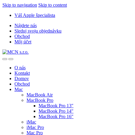
Skip to navigation
Skip to content
Váš Apple špecialista
Nájdete nás
Sleduj svoju objednávku
Obchod
Môj účet
O nás
Kontakt
Domov
Obchod
Mac
MacBook Air
MacBook Pro
MacBook Pro 13″
MacBook Pro 14″
MacBook Pro 16″
iMac
iMac Pro
Mac Pro