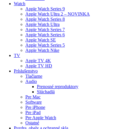
Watch
Apple Watch Series 9
Apple Watch Ultra 2 – NOVINKA
Apple Watch Series 8
Apple Watch Ultra
Apple Watch Series 7
Apple Watch Series 6
Apple Watch SE
Apple Watch Series 5
Apple Watch Nike
TV
Apple TV 4K
Apple TV HD
Príslušenstvo
Tlačiarne
Audio
Prenosné reproduktory
Slúchadlá
Pre Mac
Software
Pre iPhone
Pre iPad
Pre Apple Watch
Ostatné
Puzdra, obaly a ochranné skla