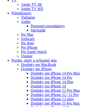
TV
Apple TV 4K
Apple TV HD
Príslušenstvo
Tlačiarne
Audio
Prenosné reproduktory
Slúchadlá
Pre Mac
Software
Pre iPad
Pre iPhone
Pre Apple Watch
Ostatné
Puzdra, obaly a ochranné skla
Doplnky pre MacBook
Doplnky pre iPhone
Doplnky pre iPhone 14 Pro Max
Doplnky pre iPhone 14 Pro
Doplnky pre iPhone 14 Plus
Doplnky pre iPhone 14
Doplnky pre iPhone 12 Pro Max
Doplnky pre iPhone 12 | 12 Pro
Doplnky pre iPhone 12 mini
Doplnky pre iPhone 11 Pro Max