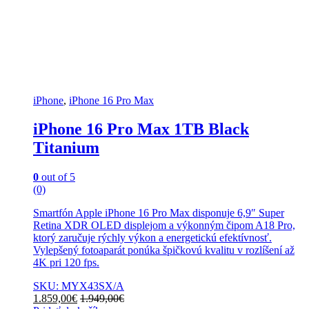
iPhone
,
iPhone 16 Pro Max
iPhone 16 Pro Max 1TB Black
Titanium
0
out of 5
(0)
Smartfón Apple iPhone 16 Pro Max disponuje 6,9″ Super
Retina XDR OLED displejom a výkonným čipom A18 Pro,
ktorý zaručuje rýchly výkon a energetickú efektívnosť.
Vylepšený fotoaparát ponúka špičkovú kvalitu v rozlíšení až
4K pri 120 fps.
SKU: MYX43SX/A
1.859,00
€
1.949,00
€