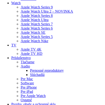
Watch
Apple Watch Series 9
Apple Watch Ultra 2 – NOVINKA
Apple Watch Series 8
Apple Watch Ultra
Apple Watch Series 7
Apple Watch Series 6
Apple Watch SE
Apple Watch Series 5
Apple Watch Nike
TV
Apple TV 4K
Apple TV HD
Príslušenstvo
Tlačiarne
Audio
Prenosné reproduktory
Slúchadlá
Pre Mac
Software
Pre iPhone
Pre iPad
Pre Apple Watch
Ostatné
Puzdra, obaly a ochranné skla