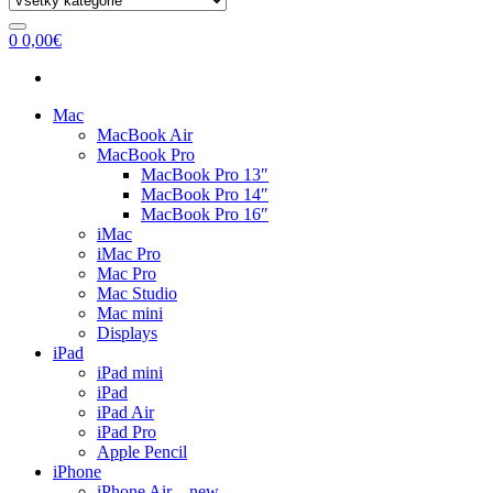
0
0,00
€
Mac
MacBook Air
MacBook Pro
MacBook Pro 13″
MacBook Pro 14″
MacBook Pro 16″
iMac
iMac Pro
Mac Pro
Mac Studio
Mac mini
Displays
iPad
iPad mini
iPad
iPad Air
iPad Pro
Apple Pencil
iPhone
iPhone Air – new