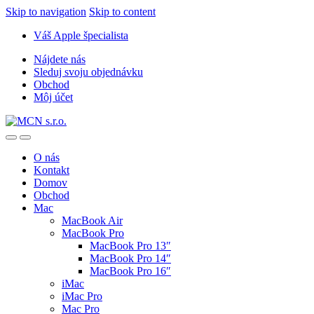
Skip to navigation
Skip to content
Váš Apple špecialista
Nájdete nás
Sleduj svoju objednávku
Obchod
Môj účet
O nás
Kontakt
Domov
Obchod
Mac
MacBook Air
MacBook Pro
MacBook Pro 13″
MacBook Pro 14″
MacBook Pro 16″
iMac
iMac Pro
Mac Pro