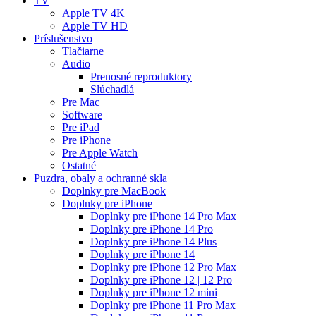
TV
Apple TV 4K
Apple TV HD
Príslušenstvo
Tlačiarne
Audio
Prenosné reproduktory
Slúchadlá
Pre Mac
Software
Pre iPad
Pre iPhone
Pre Apple Watch
Ostatné
Puzdra, obaly a ochranné skla
Doplnky pre MacBook
Doplnky pre iPhone
Doplnky pre iPhone 14 Pro Max
Doplnky pre iPhone 14 Pro
Doplnky pre iPhone 14 Plus
Doplnky pre iPhone 14
Doplnky pre iPhone 12 Pro Max
Doplnky pre iPhone 12 | 12 Pro
Doplnky pre iPhone 12 mini
Doplnky pre iPhone 11 Pro Max