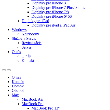
Doplnky pre iPhone X
Doplnky pre iPhone 7 Plus/ 8 Plus
Doplnky pre iPhone 7/8
Doplnky pre iPhone 6/ 6S
Doplnky pre iPad
Doplnky pre iPad a iPad Air
Windows
Notebooky
Služby a Servis
Revitalizácie
Servis
O nás
O nás
Kontakt
O nás
Kontakt
Domov
Obchod
Mac
MacBook Air
MacBook Pro
MacBook Pro 13″