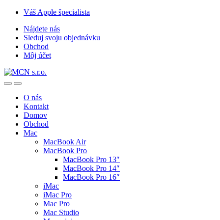
Skip
Skip
Váš Apple špecialista
to
to
Nájdete nás
navigation
content
Sleduj svoju objednávku
Obchod
Môj účet
O nás
Kontakt
Domov
Obchod
Mac
MacBook Air
MacBook Pro
MacBook Pro 13″
MacBook Pro 14″
MacBook Pro 16″
iMac
iMac Pro
Mac Pro
Mac Studio