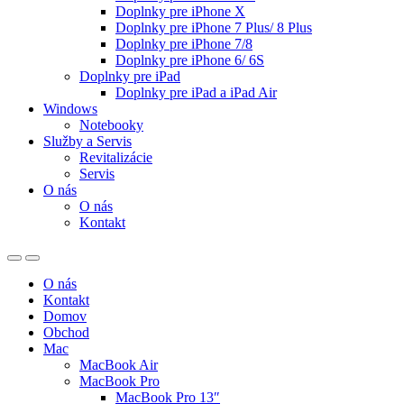
Doplnky pre iPhone X
Doplnky pre iPhone 7 Plus/ 8 Plus
Doplnky pre iPhone 7/8
Doplnky pre iPhone 6/ 6S
Doplnky pre iPad
Doplnky pre iPad a iPad Air
Windows
Notebooky
Služby a Servis
Revitalizácie
Servis
O nás
O nás
Kontakt
O nás
Kontakt
Domov
Obchod
Mac
MacBook Air
MacBook Pro
MacBook Pro 13″