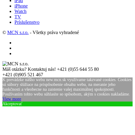
iPad
iPhone
Watch
TV
Príslušenstvo
©
MCN s.r.o.
- Všetky práva vyhradené
Máš otázku? Kontaktuj nás!
+421 (0)55 644 55 80
+421 (0)905 521 467
K prevádzke nášho webu new.mcn.sk využívame takzvané cookies. Cookies
sú súbory slúžiace na prispôsobenie obsahu webu, na meranie jeho
funkčnosti a všeobecne na zaistenie vašej maximálnej spokojnosti.
Používaním tohto webu súhlasíte so spôsobom, akým s cookies nakladáme.
View more
Akceptovať