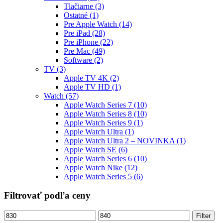
Tlačiarne
(3)
Ostatné
(1)
Pre Apple Watch
(14)
Pre iPad
(28)
Pre iPhone
(22)
Pre Mac
(49)
Software
(2)
TV
(3)
Apple TV 4K
(2)
Apple TV HD
(1)
Watch
(57)
Apple Watch Series 7
(10)
Apple Watch Series 8
(10)
Apple Watch Series 9
(1)
Apple Watch Ultra
(1)
Apple Watch Ultra 2 – NOVINKA
(1)
Apple Watch SE
(6)
Apple Watch Series 6
(10)
Apple Watch Nike
(12)
Apple Watch Series 5
(6)
Filtrovať podľa ceny
Minimálna
Maximálna
Filter