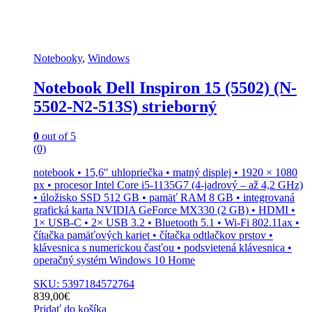
Notebooky
,
Windows
Notebook Dell Inspiron 15 (5502) (N-
5502-N2-513S) strieborný
0
out of 5
(0)
notebook • 15,6″ uhlopriečka • matný displej • 1920 × 1080
px • procesor Intel Core i5-1135G7 (4-jadrový – až 4,2 GHz)
• úložisko SSD 512 GB • pamäť RAM 8 GB • integrovaná
grafická karta NVIDIA GeForce MX330 (2 GB) • HDMI •
1× USB-C • 2× USB 3.2 • Bluetooth 5.1 • Wi-Fi 802.11ax •
čítačka pamäťových kariet • čítačka odtlačkov prstov •
klávesnica s numerickou časťou • podsvietená klávesnica •
operačný systém Windows 10 Home
SKU: 5397184572764
839,00
€
Pridať do košíka