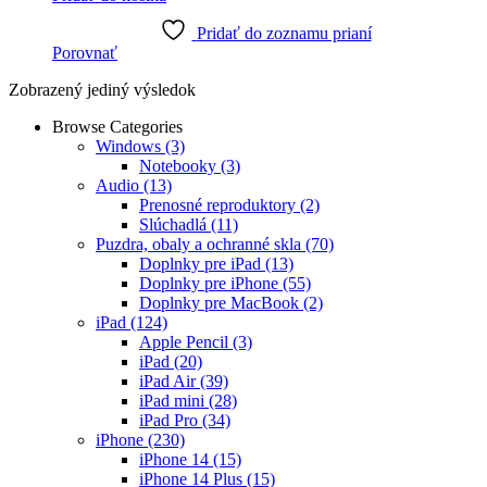
Pridať do zoznamu prianí
Porovnať
Zobrazený jediný výsledok
Browse Categories
Windows
(3)
Notebooky
(3)
Audio
(13)
Prenosné reproduktory
(2)
Slúchadlá
(11)
Puzdra, obaly a ochranné skla
(70)
Doplnky pre iPad
(13)
Doplnky pre iPhone
(55)
Doplnky pre MacBook
(2)
iPad
(124)
Apple Pencil
(3)
iPad
(20)
iPad Air
(39)
iPad mini
(28)
iPad Pro
(34)
iPhone
(230)
iPhone 14
(15)
iPhone 14 Plus
(15)