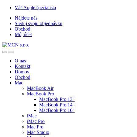
Skip
Skip
Váš Apple špecialista
to
to
Nájdete nás
navigation
content
Sleduj svoju objednávku
Obchod
Môj účet
O nás
Kontakt
Domov
Obchod
Mac
MacBook Air
MacBook Pro
MacBook Pro 13″
MacBook Pro 14″
MacBook Pro 16″
iMac
iMac Pro
Mac Pro
Mac Studio