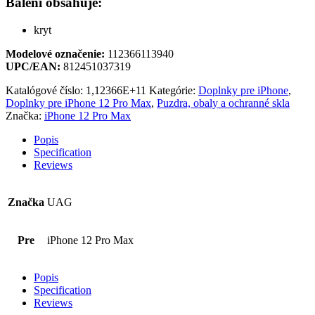
Balení obsahuje:
kryt
Modelové označenie:
112366113940
UPC/EAN:
812451037319
Katalógové číslo:
1,12366E+11
Kategórie:
Doplnky pre iPhone
,
Doplnky pre iPhone 12 Pro Max
,
Puzdra, obaly a ochranné skla
Značka:
iPhone 12 Pro Max
Popis
Specification
Reviews
Značka
UAG
Pre
iPhone 12 Pro Max
Popis
Specification
Reviews