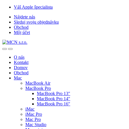
Skip
Skip
Váš Apple špecialista
to
to
Nájdete nás
navigation
content
Sleduj svoju objednávku
Obchod
Môj účet
O nás
Kontakt
Domov
Obchod
Mac
MacBook Air
MacBook Pro
MacBook Pro 13″
MacBook Pro 14″
MacBook Pro 16″
iMac
iMac Pro
Mac Pro
Mac Studio