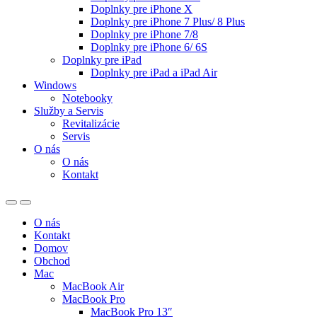
Doplnky pre iPhone X
Doplnky pre iPhone 7 Plus/ 8 Plus
Doplnky pre iPhone 7/8
Doplnky pre iPhone 6/ 6S
Doplnky pre iPad
Doplnky pre iPad a iPad Air
Windows
Notebooky
Služby a Servis
Revitalizácie
Servis
O nás
O nás
Kontakt
O nás
Kontakt
Domov
Obchod
Mac
MacBook Air
MacBook Pro
MacBook Pro 13″