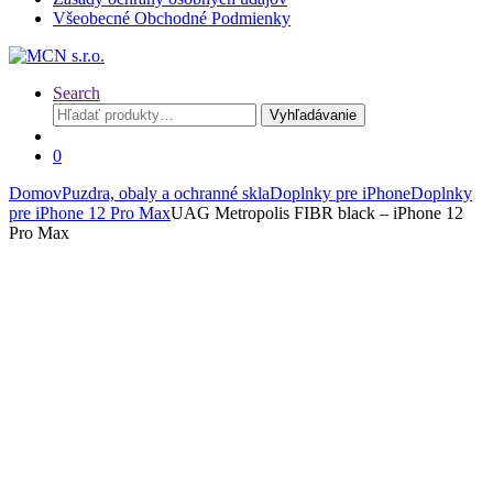
Všeobecné Obchodné Podmienky
Search
Hľadať:
Vyhľadávanie
0
Domov
Puzdra, obaly a ochranné skla
Doplnky pre iPhone
Doplnky
pre iPhone 12 Pro Max
UAG Metropolis FIBR black – iPhone 12
Pro Max