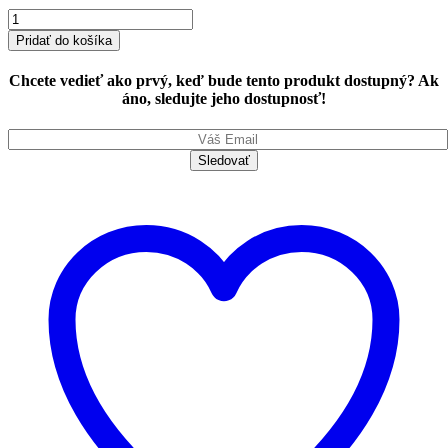
UAG
Metropolis
Pridať do košíka
FIBR
black
Chcete vedieť ako prvý, keď bude tento produkt dostupný? Ak
-
áno, sledujte jeho dostupnosť!
iPhone
12
Pro
Max
quantity