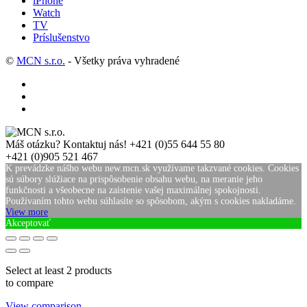
iPhone
Watch
TV
Príslušenstvo
©
MCN s.r.o.
- Všetky práva vyhradené
Máš otázku? Kontaktuj nás!
+421 (0)55 644 55 80
+421 (0)905 521 467
K prevádzke nášho webu new.mcn.sk využívame takzvané cookies. Cookies
sú súbory slúžiace na prispôsobenie obsahu webu, na meranie jeho
funkčnosti a všeobecne na zaistenie vašej maximálnej spokojnosti.
Používaním tohto webu súhlasíte so spôsobom, akým s cookies nakladáme.
View more
Akceptovať
Select at least 2 products
to compare
View comparison