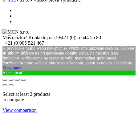
Máš otázku? Kontaktuj nás!
+421 (0)55 644 55 80
+421 (0)905 521 467
K prevádzke nášho webu new.mcn.sk využívame takzvané cookies. Cookies
sú súbory slúžiace na prispôsobenie obsahu webu, na meranie jeho
funkčnosti a všeobecne na zaistenie vašej maximálnej spokojnosti.
Používaním tohto webu súhlasíte so spôsobom, akým s cookies nakladáme.
View more
Akceptovať
Select at least 2 products
to compare
View comparison