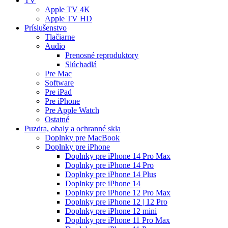
TV
Apple TV 4K
Apple TV HD
Príslušenstvo
Tlačiarne
Audio
Prenosné reproduktory
Slúchadlá
Pre Mac
Software
Pre iPad
Pre iPhone
Pre Apple Watch
Ostatné
Puzdra, obaly a ochranné skla
Doplnky pre MacBook
Doplnky pre iPhone
Doplnky pre iPhone 14 Pro Max
Doplnky pre iPhone 14 Pro
Doplnky pre iPhone 14 Plus
Doplnky pre iPhone 14
Doplnky pre iPhone 12 Pro Max
Doplnky pre iPhone 12 | 12 Pro
Doplnky pre iPhone 12 mini
Doplnky pre iPhone 11 Pro Max