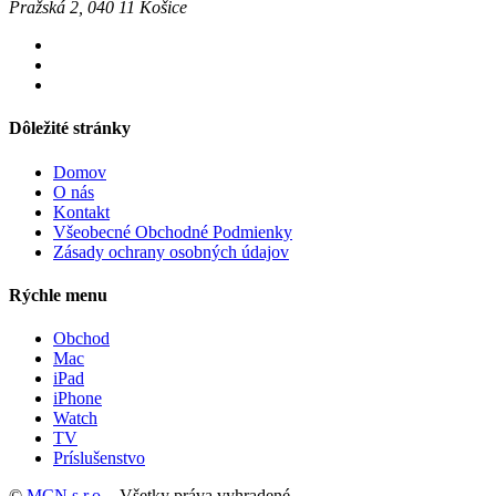
Pražská 2, 040 11 Košice
Dôležité stránky
Domov
O nás
Kontakt
Všeobecné Obchodné Podmienky
Zásady ochrany osobných údajov
Rýchle menu
Obchod
Mac
iPad
iPhone
Watch
TV
Príslušenstvo
©
MCN s.r.o.
- Všetky práva vyhradené