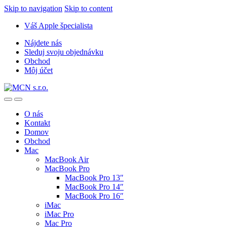
Skip to navigation
Skip to content
Váš Apple špecialista
Nájdete nás
Sleduj svoju objednávku
Obchod
Môj účet
O nás
Kontakt
Domov
Obchod
Mac
MacBook Air
MacBook Pro
MacBook Pro 13″
MacBook Pro 14″
MacBook Pro 16″
iMac
iMac Pro
Mac Pro