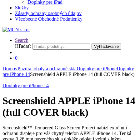
Doplnky pre iPad
Služby
Zásady ochrany osobných údajov
Všeobecné Obchodné Podmienky
Search
Hľadať:
Vyhľadávanie
0
Domov
Puzdra, obaly a ochranné skla
Doplnky pre iPhone
Doplnky
pre iPhone 14
Screenshield APPLE iPhone 14 (full COVER black)
Doplnky pre iPhone 14
Screenshield APPLE iPhone 14
(full COVER black)
Screenshield™ Tempered Glass Screen Protect nabízí extrémní
ochranu displeje pro váš chytrý telefon APPLE iPhone 14. Tenká
vrstva 0,26 mm tvrzeného skla dokáže odolat i velmi silným