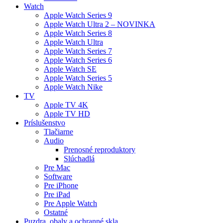
Watch
Apple Watch Series 9
Apple Watch Ultra 2 – NOVINKA
Apple Watch Series 8
Apple Watch Ultra
Apple Watch Series 7
Apple Watch Series 6
Apple Watch SE
Apple Watch Series 5
Apple Watch Nike
TV
Apple TV 4K
Apple TV HD
Príslušenstvo
Tlačiarne
Audio
Prenosné reproduktory
Slúchadlá
Pre Mac
Software
Pre iPhone
Pre iPad
Pre Apple Watch
Ostatné
Puzdra, obaly a ochranné skla