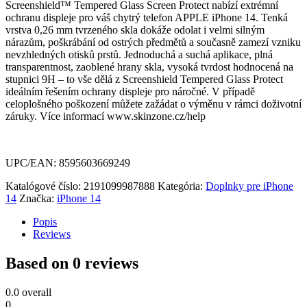
Screenshield™ Tempered Glass Screen Protect nabízí extrémní
ochranu displeje pro váš chytrý telefon APPLE iPhone 14. Tenká
vrstva 0,26 mm tvrzeného skla dokáže odolat i velmi silným
nárazům, poškrábání od ostrých předmětů a současně zamezí vzniku
nevzhledných otisků prstů. Jednoduchá a suchá aplikace, plná
transparentnost, zaoblené hrany skla, vysoká tvrdost hodnocená na
stupnici 9H – to vše dělá z Screenshield Tempered Glass Protect
ideálním řešením ochrany displeje pro náročné. V případě
celoplošného poškození můžete zažádat o výměnu v rámci doživotní
záruky. Více informací www.skinzone.cz/help
UPC/EAN: 8595603669249
Katalógové číslo:
2191099987888
Kategória:
Doplnky pre iPhone
14
Značka:
iPhone 14
Popis
Reviews
Based on 0 reviews
0.0
overall
0