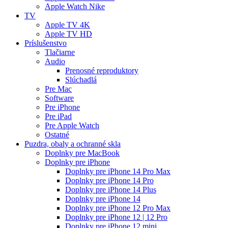
Apple Watch Nike
TV
Apple TV 4K
Apple TV HD
Príslušenstvo
Tlačiarne
Audio
Prenosné reproduktory
Slúchadlá
Pre Mac
Software
Pre iPhone
Pre iPad
Pre Apple Watch
Ostatné
Puzdra, obaly a ochranné skla
Doplnky pre MacBook
Doplnky pre iPhone
Doplnky pre iPhone 14 Pro Max
Doplnky pre iPhone 14 Pro
Doplnky pre iPhone 14 Plus
Doplnky pre iPhone 14
Doplnky pre iPhone 12 Pro Max
Doplnky pre iPhone 12 | 12 Pro
Doplnky pre iPhone 12 mini