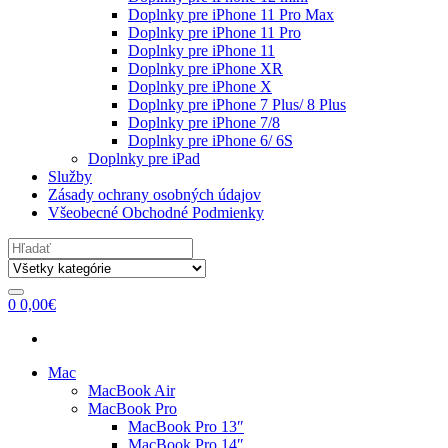
Doplnky pre iPhone 11 Pro Max
Doplnky pre iPhone 11 Pro
Doplnky pre iPhone 11
Doplnky pre iPhone XR
Doplnky pre iPhone X
Doplnky pre iPhone 7 Plus/ 8 Plus
Doplnky pre iPhone 7/8
Doplnky pre iPhone 6/ 6S
Doplnky pre iPad
Služby
Zásady ochrany osobných údajov
Všeobecné Obchodné Podmienky
Search
for:
0
0,00
€
Mac
MacBook Air
MacBook Pro
MacBook Pro 13″
MacBook Pro 14″