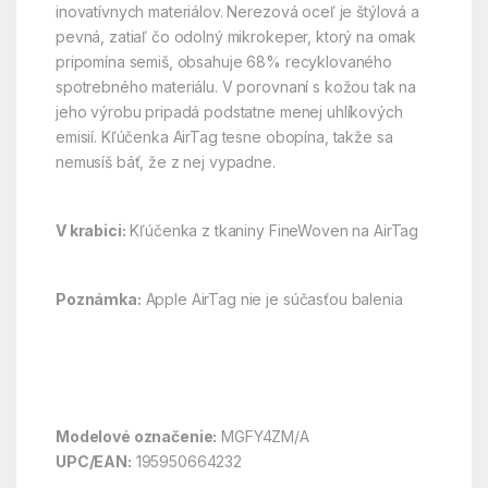
inovatívnych materiálov. Nerezová oceľ je štýlová a
pevná, zatiaľ čo odolný mikrokeper, ktorý na omak
pripomína semiš, obsahuje 68% recyklovaného
spotrebného materiálu. V porovnaní s kožou tak na
jeho výrobu pripadá podstatne menej uhlíkových
emisií. Kľúčenka AirTag tesne obopína, takže sa
nemusíš báť, že z nej vypadne.
V krabici:
Kľúčenka z tkaniny FineWoven na AirTag
Poznámka:
Apple AirTag nie je súčasťou balenia
Modelové označenie:
MGFY4ZM/A
UPC/EAN:
195950664232