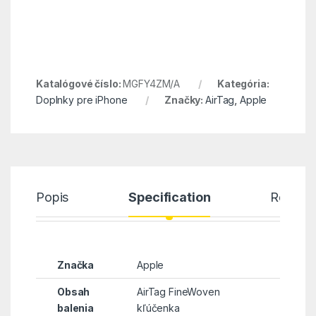
Katalógové číslo:
MGFY4ZM/A
Kategória:
Doplnky pre iPhone
Značky:
AirTag
,
Apple
Popis
Specification
Review
Značka
Apple
Obsah
AirTag FineWoven
balenia
kľúčenka