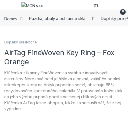
Skip to navigation
Skip to content
0
Domov
Puzdra, obaly a ochranné skla
Doplnky pre i
Na objednávku
Doplnky pre iPhone
AirTag FineWoven Key Ring – Fox
Orange
Kľúčenka z tkaniny FineWoven sa vyrába z inovatívnych
materiálov. Nerezová oceľ je štýlová a pevná, zatiaľ čo odolný
mikrokeper, ktorý na dotyk pripomína semiš, obsahuje 68%
recyklovaného spotrebného materiálu. V porovnaní s kožou tak
na jeho výrobu pripadá podstatne menej uhlíkových emisií.
Kľúčenka AirTag tesne obopína, takže sa nemusíš báť, že z nej
vypadne.